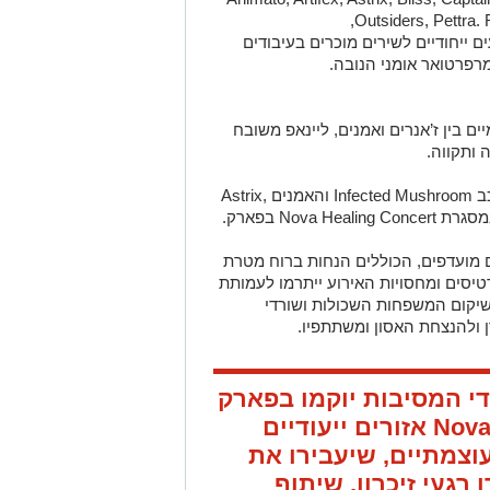
,Outsiders, Pettra. 
ים ייחודיים לשירים מוכרים בעיבודים
רפרטואר אומני הנובה.
ים בין ז’אנרים ואמנים, ליינאפ משובח
 ותקווה.
את החלק הראשון של המופע יפתחו ההרכב Infected Mushroom והאמנים ,Astrix
 מועדפים, הכוללים הנחות ברוח מטרת
טיסים ומחסויות האירוע ייתרמו לעמותת
ושיקום המשפחות השכולות ושורדי
 ולהנצחת האסון ומשתתפיו.
י המסיבות יוקמו בפארק
מתחמי ,Nova Healing Journey אזורים ייעודיים
וצמתיים, שיעבירו את
רגעי זיכרון, שיתוף