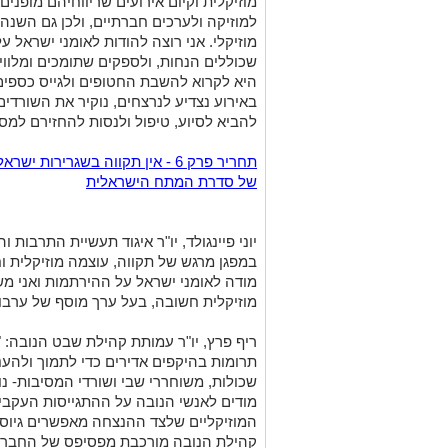
מוזיקלית וקיום אירועים שריווחיהם מופנ
למוזיקה ולערכים חברתיים, ולכן גם השנ
מוזיקלי. אני רוצה להודות לאומני ישראל 
שכוללים הנחות, ולספקים שתומכים ומלווי
היא לקרוא להשבת החטופים ולגייס כספים
באירוע נצדיע לנרצחים, נוקיר את השורדים
להביא לסיוע, טיפול ולנסות להחזירם למסל
תחריר פרק 6 - אין תקווה בשגרירות
של סדרת המתח הישראלית
יוני פיינגולד, יו"ר איגוד תעשיית התרבות
במפגן מרגש של תקווה, עוצמה מוזיקלית ו
מודה לאומני ישראל על ההירתמות ואני מש
מוזיקלית חשובה, בעל ערך מוסף של ערבו
ריף פרץ, יו"ר עמותת קהילת שבט הנובה: 
תרומות בהיקפים אדירים כדי לתמוך ולה
שכולות, משוחררי שבי ושורדי המסיבות- נו
מודים לאנשי הנובה על ההתגייסות העקבית
המוזיקליים שלצד ההנצחה מאפשרים גיוס כ
קהילת הנובה מורכבת מפסיפס של החברה 