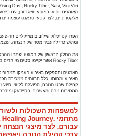
Rising Dust, Rocky Tilbor, Sasi, Vini Vici
האומנים יופיעו במופע יוצא דופן, עם ביצוע
אלקטרוניים, לצד קטעי טראנס עוצמתיים מ
הפרויקט יכלול שילובים מוזיקליים חד-פעמי
ומרגש כדי להעביר מסר של הנצחה, עוצמה
Rocky Tilbor אשר יקיימו סטים מיוחדים במסגרת Nova Healing Concert בפארק.
האמנים והספקים באירוע העניקו תמחורים
האירוע ומהותו. כלל הרווחים ממכירת הכר
קהילת שבט הנובה, הפועלת לליווי, סיוע 
המסיבות נובה ומאשרום, פסיידאק ומידברן
למשפחות השכולות ולשורד
עבורם, לצד מיצגי הנצחה ע
ערכי קהילת הנובה ויאפשרו 