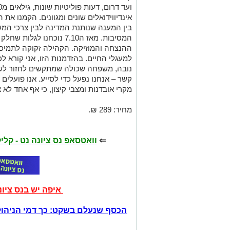
אינדיווידואלים שונים ומגוונים. הקמנו א
בין המענה שנותנת המדינה לבין צרכי המ
המסיבות. מאז ה7.10 נוכחנ
ההנצחה והמוזיקה. הקהילה זקוקה לתמיכ
למעגלי החיים. בהזדמנות הזו, אני קורא ל
נובה, משפחה שכולה שמתקשים לחזור לשגר
קשר – אנחנו נפעל כדי לסייע. אנו פועלים 
מקרי אובדנות ומצבי קיצון, כי אף אחד לא
מחיר: 289 ₪.
⇐
וואטסאפ נס ציונה נט - קל
איפה יש בנס ציו
הכסף שנעלם בשקט: כך דמי הניהול