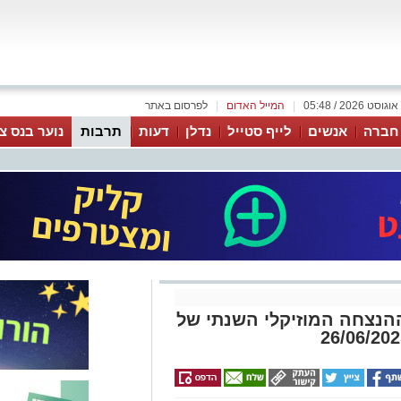
|
המייל האדום
|
לפרסום באתר
 חברה
אנשים
לייף סטייל
נדלן
דעות
תרבות
נוער בנס צי
We will  מופע ההנצחה המוזיקלי השנתי של