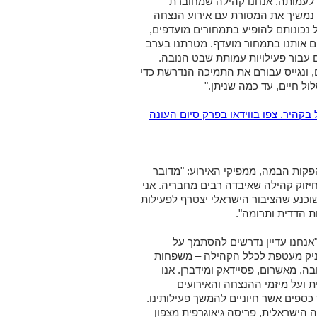
ים לעמותה. אנחנו קהילה שמחוברת
ה נמשיך את המסורת עם אירוע הנצחה
על נכונותם להופיע בתמחורים מועדפים,
ם אותנו בתמחור מועדף. מטרתנו בערב
 עבור פעילויות עמותת שבט הנובה.
, ונגייס עבורם את התמיכה הנדרשת כדי
ול חיים, עד כמה שניתן."
 ישראל בקהיר. צפו בווידאו בפרק סיום העונה
 והפקות הבמה, ממפיקי האירוע: "מדובר
חיזוק קהילה שאיבדה רבים מחבריה. אני
וכנע שהציבור הישראלי יצטרף לפעילות
ת הדדית ותרומה".
"אנחנו עדיין נדרשים להסתמך על
עניק מעטפת לכלל הקהילה – משפחות
בה, מאשרום, פסיידאק ומידברן. אנו
 ועל מיזמי ההנצחה והאירועים
ספים אשר חיוניים להמשך פעילותינו.
הישראלית, פריסה גיאוגרפית מצפון