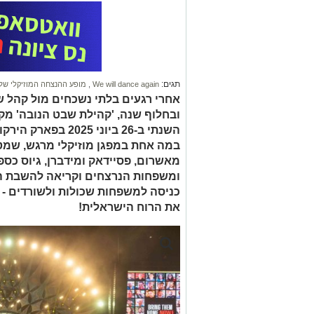
תגים:
We will dance again
,
מופע ההנצחה המוזיקלי של
ובחלוף שנה, 'קהילת שבט הנובה' מק
השנתי ב-26 ביוני 25
במה אחת במפגן מוזיקלי מרגש, שמט
מאשרום, פסיידאק ומידברן, גיוס כס
ומשפחות הנרצחים וקריאה להשבת ה
כניסה למשפחות שכולות ולשורדים - חי
את הרוח הישראלית!