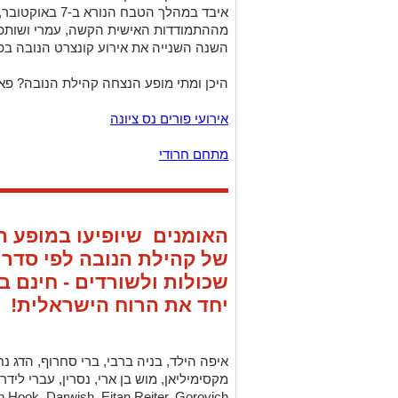
איבד במהלך הטבח 
השנה השנייה את אירוע קונצרט הנובה בפא
היכן ומתי מופע הנצחה קהילת הנובה? פארק הירקון
אירועי פורים נס ציונה
מתחם חרודי
האומנים שיופיעו במופע ה
של קהילת הנובה לפי סדר
שכולות ולשורדים - חינם בו
יחד את הרוח הישראלית!
איפה הילד, בניה ברבי, ברי סחרוף, הדג נ
מקסימיליאן, מוש בן ארי, נסרין, עברי לידר,
ain Hook, Darwish, Eitan Reiter, Gorovich