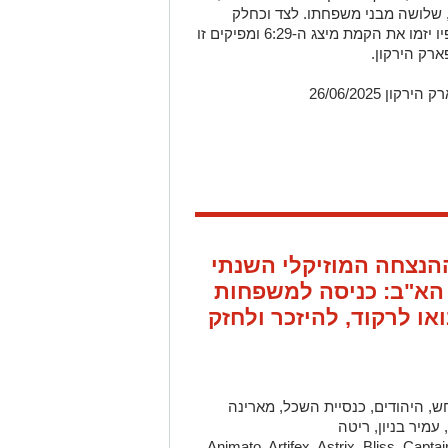
הנורא ב-7 באוקטובר, שלושה מבני משפחתו. לצד וכחלק
מההתמודדות האישית הקשה, עמרי ושותפיו יזמו את הקמת מיצג ה-6:29 ומפיקים זו
רק הירקון.
 26/06/2025
הנצחה המוזיקלי השנתי
 הא"ב: כניסה למשפחות
או לרקוד, להיזכר ולחזק
חש, היהודים, כנסיית השכל, מארינה
 עמיר בניון, ריטה
Animato, Artifex, Astrix, Bliss, Capt