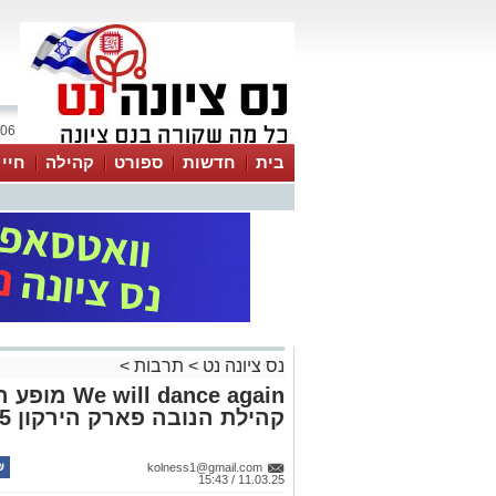
06 אוגוסט 2026 / 05:48
בית
חדשות
ספורט
קהילה
חיי
נס ציונה נט
>
תרבות
>
dance again
קהילת הנובה פארק הירקון 26/06/2025
kolness1@gmail.com
11.03.25 / 15:43