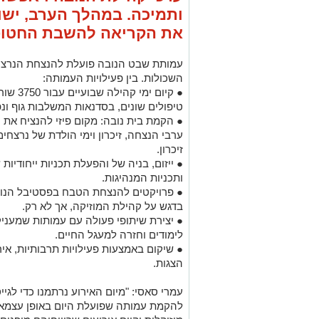
ותמיכה. במהלך הערב, ישולב
את הקריאה להשבת החטופ
עמותת שבט הנובה פועלת להנצחת הנרצחי
השכולות. בין פעילויות העמותה:
● קיום 
טיפולים שונים, בסדנאות המשלבות גוף ונפש,
● הקמת בית נובה: מקום פיזי להנציח את 
ערבי הנצחה, זיכרון וימי הולדת של נרצחי
זיכרון.
● ייזום, בניה של והפעלת תכניות ייחודיו
ותכניות המנהיגות.
● פרויקטים להנצחת הטבח בפסטיבל הנוב
בדגש על קהילת המוזיקה, אך לא רק.
● יצירת שיתופי פעולה עם עמותות שמעניק
לימודים וחזרה למעגל החיים.
● שיקום באמצעות פעילויות תרבותיות, איר
הצגות.
עמרי סאסי: "מיום האירוע נרתמנו כדי לגיי
להקמת עמותה שפועלת היום באופן עצמאי