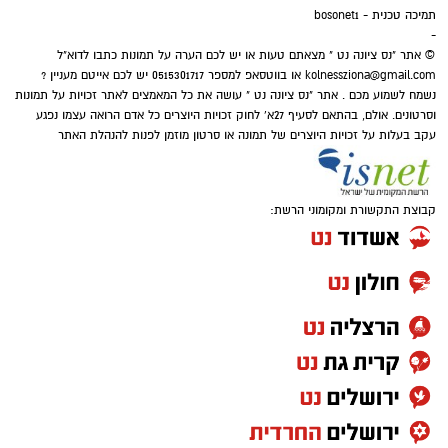
של הפועל באר שבע מול הכוכב האדום במסגרת
תמיכה טכנית - bosonet1
-
משחקי מוקדמות ליגת האלופות.
© אתר "נס ציונה נט " מצאתם טעות או יש לכם הערה על תמונות כתבו לדוא"ל
kolnessziona@gmail.com
או בווטסאפ למספר 0515301717 יש לכם אייטם מעניין ?
נשמח לשמוע מכם . אתר "נס ציונה נט " עושה את כל המאמצים לאתר זכויות על תמונות
וסרטונים. אולם, בהתאם לסעיף 27א' לחוק זכויות היוצרים כל אדם הרואה עצמו נפגע
עקב בעלות על זכויות היוצרים של תמונה או סרטון מוזמן לפנות להנהלת האתר
קבוצת התקשורת ומקומוני הרשת:
האם לנס ציונה יהיה נציג בליגת האלופות ועוד
שחקן בית שגדל בסקציה ושיחק בשורותיה עד
שנת 2024?. אחרי הניצחון של באר שבע 1-0 על
הכוכב האדום בלגרד.