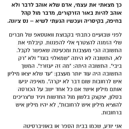
כך מצאתי את עצמי, אדם שלא אוהב לדבר ולא
אוהב להיות באור הזרקורים, מדבר מול קהל
בחיפה, בקיסריה ועכשיו הגעתי לשיא – נס ציונה.
לפני שבועיים כתבתי בקבוצת וואטסאפ של חברים
שלי הזמנה להצטרף אלי להפגנות. קיבלתי את
התשובה הכי מעצבנת ומכעיסה שאפשר לקבל.
לא, התשובה לא היתה "שמאלני בוגד" ולא "רק
ביבי". התשובה היתה: "מה זה יעזור?". המשך
התשובה היה עוד יותר מעצבן: "עד שלא יצאו מיליון
איש לרחובות שום דבר לא יקרה". מאיפה יגיעו
אותם מיליון איש? אם כל אחד ישב על הכורסה
בסלון, יצקצק בלשון מול החדשות ויגיד ש"צריכים
להוציא מיליון איש לרחובות", לא יהיו מיליון איש
ברחובות.
אני יודע, שכמו בבית הספר או באוניברסיטה