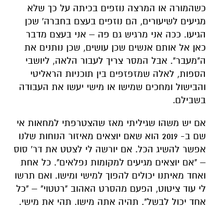
כשהמורה או המרצה נוזפים בכיתה על כך שלא
מגיעים לשיעורים, הם נוזפים בעצם בחברה' שכן
הגיעו. ככה אני מרגיש גם פה – אני בעצם מדבר
כאן אל אותם אנשים שכן עושים, שכן נותנים את
ה"מעבר". אבל המסר צריך לעבור הלאה, ליושבי
הספות, לאלה שמזפזפים בין תוכניות הראליטי
והבישול ומחכים שמישו או מישי יעשו את העבודה
בשבילם.
אם יש משהו שגיליתי מאז שהצטרפתי למחאות אי
שם ב- 2019 הוא שאם יוצאים מאיזור הנוחות שלנו
אפשר להשיג הכל. אם יורשה לי לצטט את דר' סוס
– "אם יוצאים מגיעים למקומות נפלאים". כל אחת
ואחד מאיתנו יכולים להפוך למישי ומישו. ואם תרשו
לי עוד ציטוט, הפעם מהסרט האהוב "רטטוי" – "כל
אחד יכול לבשל". תהיה אתה מישו. תהי את מישי.