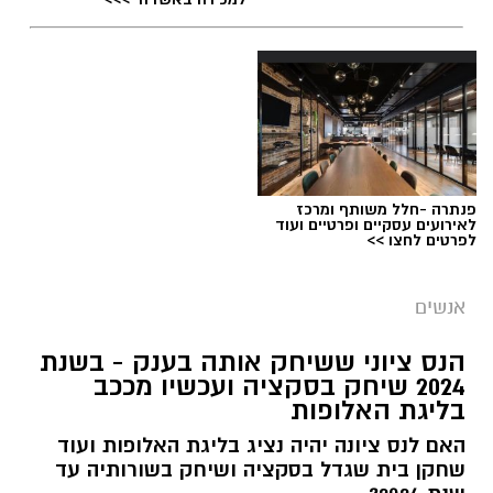
פנתרה -חלל משותף ומרכז
לאירועים עסקיים ופרטיים ועוד
לפרטים לחצו >>
פרטי
אנשים
שיאים חדשים לסטודיו נדיר: הרקדניות הנס ציוניות
הנס ציוני ששיחק אותה בענק - בשנת
כבשו את הבמות המרכזיות בפסטיבלי כרמיאל
2024 שיחק בסקציה ועכשיו מככב
בליגת האלופות
ואשדודאנס
לאחר שסיכמו עונה עמוסה במופעי סוף השנה,
האם לנס ציונה יהיה נציג בליגת האלופות ועוד
שחקן בית שגדל בסקציה ושיחק בשורותיה עד
נבחרת להקות הייצוג של ׳סטודיו נדיר׳ מנס ציונה