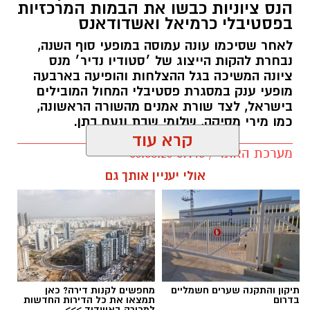
הנס ציוניות כבשו את הבמות המרכזיות
בפסטיבלי כרמיאל ואשדודאנס
לאחר שסיכמו עונה עמוסה במופעי סוף השנה,
נבחרת להקות הייצוג של ׳סטודיו נדיר׳ מנס
ציונה המשיכה בגל ההצלחות והופיעה בארבעה
מופעי ענק במסגרת פסטיבלי המחול המובילים
בישראל, לצד שורת אמנים מהשורה הראשונה,
כמו מירי מסיקה, שלומי שבת ונעם בתן.
קרא עוד
מערכת האתר / 09:45 06.08.26
אולי יעניין אותך גם
תגים:
סטודיו נדיר נס ציונה
תיקון והתקנה שערים חשמליים
מחפשים לקנות דירה? כאן
בדרום
תמצאו את כל הדירות החדשות
למכירה באשדוד >>>