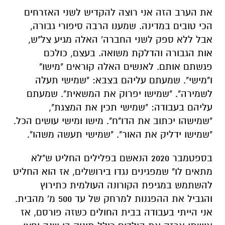
את הערב הזה אני רוצה להקדיש לשני האזרחים
הכי טובים במדינה. שמענו הרבה סיפורי גבורה,
אבל ללא ספק לשני החברה' האלה מגיע צל"ש,
אות הגבורה והדלקת משואה. בעצם, כולכם
פגשתם אותם. לאנשים האלה קוראים "מישו"
ו"מישי". שמעתם עליהם בצבא: "שמישי תעלה
לשמירה". "שמישו יפרוק את המשאית". שמעתם
עליהם בעבודה: "שמישי תכין את המצגת",
"שמישהו יכתוב את הדו"ח". מישו ומישי עושים הכל.
"שמישו ידליק את האור". "שמישי תעשה משהו".
בספטמבר 2020 הנאשם בפלילים החליט ש"לא
מתאים לו" שמפגינים נגדו בירושלים, אז הוא החליט
להשתמש במגיפת הקורונה העולמית כתירוץ
והגביל את ההפגנות למרחק של עד 500 מ' מהבית.
אני הייתי בעבודה בבית החולים כשזה פורסם, אז