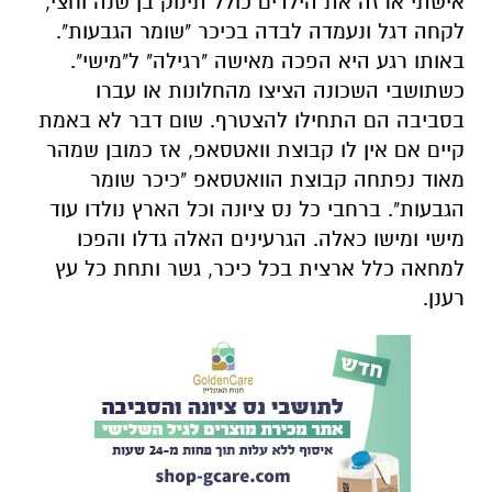
אישתי ארזה את הילדים כולל תינוק בן שנה וחצי,
לקחה דגל ונעמדה לבדה בכיכר "שומר הגבעות".
באותו רגע היא הפכה מאישה "רגילה" ל"מישי".
כשתושבי השכונה הציצו מהחלונות או עברו
בסביבה הם התחילו להצטרף. שום דבר לא באמת
קיים אם אין לו קבוצת וואטסאפ, אז כמובן שמהר
מאוד נפתחה קבוצת הוואטסאפ "כיכר שומר
הגבעות". ברחבי כל נס ציונה וכל הארץ נולדו עוד
מישי ומישו כאלה. הגרעינים האלה גדלו והפכו
למחאה כלל ארצית בכל כיכר, גשר ותחת כל עץ
רענן.