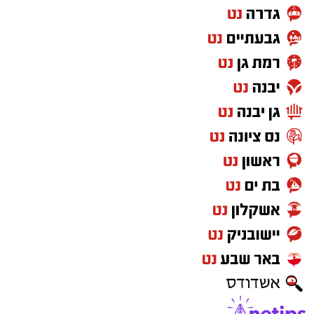
שתי הקבוצות ייפגשו למשחק גומלין בשבוע הבא
בסרביה ואנחנו מחזיקים אצבעות להפועל באר
שבע ובמיוחד לאיתי רוטמן.
הערב אריאל רוטמן עמד במרכז ההגנה של הפועל
באר שבע שעם קצת מזל תגיע השנה לליגת
האלופות בכדורגל וסוף סוף יהיה לנס ציונה נציג
בליגת האלופות, במפעל הכדורגל השני בחשיבותו
בעולם אחרי המונדיאל.
בדקות הסיום של המשחק היה נדמה שהוא מתח
שריר אבל איתי רוטמן הראה לכולם מה זה אופי
ונשאר במגרש עד לשריקת הסיום.
הכול התחיל במגרשים של נס ציונה ואבא אריאל
מאחורי ההצלחה של
לירן ואיתי רוטמן
עומד סיפור