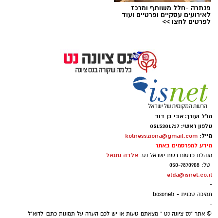
פנתרה -חלל משותף ומרכז
לאירועים עסקיים ופרטיים ועוד
לפרטים לחצו >>
פנינה זיו- פרטי
פנינה זיו, חברת מועצת העיר נס ציונה, היוצאת,
מו"ל ועורך: אבי בן דוד
טלפון ראשי: 0515301717
מסכמת את "חווייותיה" בפוליטיקה המקומית...
מייל:
kolnessziona@gmail.com
מידע למפרסמים באתר
אז ככה, רגע אחרי הבחירות ולמען הבריאות
אלדה נתנאל
מנהלת פרסום רשת ישראל נט:
הנפשית, יצאתי היום לטיול מתנדבות שי"לא
טל: 050-7870908
elda@isnet.co.il
למתחם הנובה ועוטף עזה. פריחה בצהוב ונוף
-
פסטורלי, שכמעט מכסים על הסערה והמלחמה
תמיכה טכנית - bosonet1
-
שאנחנו חווים מאז 7.10.
© אתר "נס ציונה נט " מצאתם טעות או יש לכם הערה על תמונות כתבו לדוא"ל