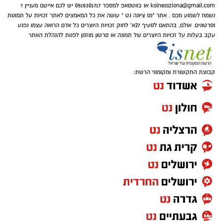
ממש כמו בחיים הציבוריים בנס ציונה, אני שמה
kolnessziona@gmail.com
או בווטסאפ למספר 0515301717 יש לכם אייטם מעניין ?
מאחורי 5.5 שנים של פעילות כנבחרת ציבור. חברת
נשמח לשמוע מכם . אתר "נס ציונה נט " עושה את כל המאמצים לאתר זכויות על תמונות
וסרטונים. אולם, בהתאם לסעיף 27א' לחוק זכויות היוצרים כל אדם הרואה עצמו נפגע
מועצה בקואליציה בראשות בוקסר. וועדות, מועצה,
עקב בעלות על זכויות היוצרים של תמונה או סרטון מוזמן לפנות להנהלת האתר
דירקטוריון ופעילות קהילתית במגוון תחומים,
העשירו את עולמי ומילאו אותי סיפוק. בדרך בעיקר
בעטיה של הקורונה והמלחמה, העסק שלי בתחום
קבוצת התקשורת ומקומוני הרשת:
התיירות כמעט וקרס, הבאתי את יכותות הארגון
והזמן, לטובת יצירת חוסן חברתי והקמת מערך
תרומות והתנדבות בכל העיר לטובת התושבים
ולחיילים. פצועים ומפונים ולכל מי שצריך.
ועם זאת, לפני חצי שנה החלטתי לפרוש
מ"הירוקים" ולרוץ ברשימה עצמאית "ביחד-נס"
למועצת העיר. הצעות מגלית אבינועם ותומר תדהר,
נענו בשלילה מפני שסירבתי להיכנס לעימות הצפוי.
מחזר אחד (פוליטי, כן?!) ממש התעקש והביא אלי