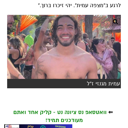
לרגע ב"מצפה עמית". יהי זיכרו ברוך."
עמית מגנזי ז"ל
⇐
וואטסאפ נס ציונה נט - קליק אחד ואתם
מעודכנים תמיד!