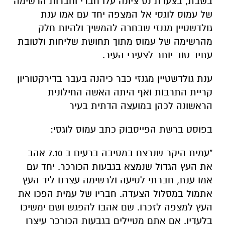
בשבת, בצעדת נס ציונה עלו חברי וחברות הרשימה
של עמוס לוגסי אל המצפה יחד עם אמו ענת
גולדשטיין מגנזי שבחרה להמשיך ולהיות חלק
מהרשימה של עמוס מתוך תחושת שליחות ולטובת
עתיד טוב יותר לצעירי העיר.
ענת גולדשטיין מגנזי כבר כיהנה בעבר בדירקטוריון
קריית התרבות ואף היתה האשה החילונית
הראשונה לכהן במועצה הדתית בעיר
בפוסט ברשת הפייסבוק כתב עמוס לוגסי:
"עמית היקר שנרצח במסיבה ברעים ב 7.10 אהב
את העץ הגדול שנמצא בגבעות הכורכר. יחד עם
אמו ענת, חברתי לסיעה ולרשימה עצרנו ליד העץ
אתמול במסלול הצעדה. חבריו של עמית הפכו את
העץ למצפה לזכרו. שם אהבו להפגש ושם ימשיכו
בלעדיו. אם אתם מטיילים בגבעות הכורכר עיצרו