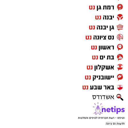
שורה של אנשים לשכנע אותי ביושרתו וכוונתו לרוץ
עד הסוף. תוך אימוץ שם הסיעה, רכיבה על המנדט
שלי וקבלת העקרונות והערכים המנחים של
הרשימה שלנו.
חתמנו הסכם, ופרסמנו אודות החיבור של יגודה עם
ביחד-נס. ומאז, במשך חודשים, כולל שתי דחיות
של מועד הבחירות, חוויתי איומים, יחס משפיל
ואפילו, ברגעי השיא, הצעות לפרוש! לא הבנתי את
ההקשר, עד לפרסום התמיכה של יגודה הבוקסר.
חשבתי שלמדתי משהו בפוליטיקה של 5 שנים עם
ירושלמי.. מסתבר שהמפ"איניק (פעיל העבודה עם
בוז'י) עשה לי בית ספר...
נטיפס - רשת חברתית לטיפים והמלצות
חדשות נס ציונה