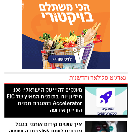
גאדג'ט סלולאר וחדשנות
מענקים להיייטק הישראלי: 108
מיליון יורו בתוכנית המאיץ של EIC
Accelerator במסגרת תכנית
הורייזן אירופה
רשות החדשנות בהודעה מפתיעה על רקע
איך עושים קידום אורגני בגוגל
חרבות ברזל: מימון של 108 מיליון יורו בתוכנית
המאיץ של מועצת החדשנות האירופית EIC
עדכונים לשנת 2024 כתבה ששווה