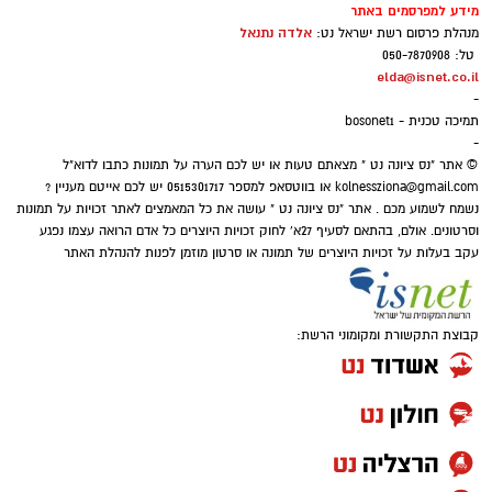
מידע למפרסמים באתר
אלדה נתנאל
מנהלת פרסום רשת ישראל נט:
טל: 050-7870908
elda@isnet.co.il
-
תמיכה טכנית - bosonet1
-
© אתר "נס ציונה נט " מצאתם טעות או יש לכם הערה על תמונות כתבו לדוא"ל
kolnessziona@gmail.com
או בווטסאפ למספר 0515301717 יש לכם אייטם מעניין ?
נשמח לשמוע מכם . אתר "נס ציונה נט " עושה את כל המאמצים לאתר זכויות על תמונות
וסרטונים. אולם, בהתאם לסעיף 27א' לחוק זכויות היוצרים כל אדם הרואה עצמו נפגע
עקב בעלות על זכויות היוצרים של תמונה או סרטון מוזמן לפנות להנהלת האתר
קבוצת התקשורת ומקומוני הרשת: