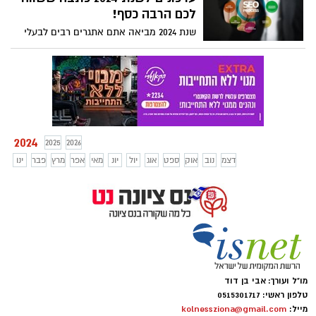
Accelerator במסגרת תכנית הורייזן אירופה
לכם הרבה כסף!
שנת 2024 מביאה אתם אתגרים רבים לבעלי
אתרים ומקדמי אתרים. על מנת ליהנות
מקידום אתרים אורגני נצטרך כולנו לשנס
מותניים, לאמץ כללים חדשים על מנת להגיע
למקום ראשון בגוגל. איך עושים את זה?
מקפידים על תוכן איכותי ומקורי ומצייתים
לכללים הבסיסיים של SEO
2024
2025
2026
דצמ
נוב
אוק
ספט
אוג
יול
יונ
מאי
אפר
מרץ
פבר
ינו
מו"ל ועורך: אבי בן דוד
טלפון ראשי: 0515301717
מייל:
kolnessziona@gmail.com