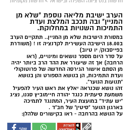
חדשות בנס ציונה השפלה ובישראל
>
חדשות מקומיות
הערב ישיבת מליאה נוספת "שלא מן
המניין" ובה תככב המלצת ועדת
התמיכות השנויות במחלוקת.
במסורת הישיבות שלא מן המניין.. תתקיים הערב
ב18.00 הישיבה העשירית לקדנציה זו ! (משודרת
בפייסבוק/ יו טיוב)
על סדר היום מספר נושאים ומינויים, (ראו
הרחבה) אך זה שיעורר את ההד הרב ביותר יהיה
מן הסתם אישור הגירסה החדשה של פרוטוקולי
ועדת התמיכות, הן בנושא הספורט והן בנושא
"תנועות הנוער".
זהו נושא שכנראה יאלץ את ראש העיר להפעיל
משמעת סיעתית כנגד יהודה חיימוביץ סגנו, נציג
"יש עתיד" במועצת העיר, המתנגד לתמיכה
בארגון הנוער "סיטין" של חב"ד .
על הנושא בהרחבה - ראו בקישורים שלהלן: