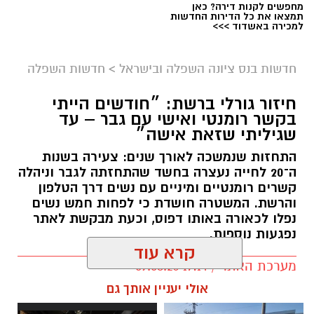
מחפשים לקנות דירה? כאן
תמצאו את כל הדירות החדשות
למכירה באשדוד >>>
חדשות בנס ציונה השפלה ובישראל
>
חדשות השפלה
חיזור גורלי ברשת: ״חודשים הייתי
בקשר רומנטי ואישי עם גבר – עד
שגיליתי שזאת אישה״
התחזות שנמשכה לאורך שנים: צעירה בשנות
ה־20 לחייה נעצרה בחשד שהתחזתה לגבר וניהלה
דוברות עיריית נס ציונה. עיבוד- צ'אט גפט
קשרים רומנטיים ומיניים עם נשים דרך הטלפון
והרשת. המשטרה חושדת כי לפחות חמש נשים
מועצת העיר אישרה את ההסכם הקואליציוני:
נפלו לכאורה באותו דפוס, וכעת מבקשת לאתר
מבטיח רוב מוצק של 11 חברים מול 4
נפגעות נוספות.
קרא עוד
מועצת העיר נס ציונה אישרה הערב באופן פורמלי
מערכת האתר / 17:14 09.08.26
את ההסכם הקואליציוני החדש, הממסד את
אולי יעניין אותך גם
הצטרפותה של סיעת "נס ציונה ירוקה" בראשות
נאור ירושלמי
לקואליציה העירונית בהובלת ראש