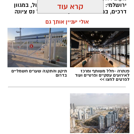
ירושלמי: הכריז "אנחנו מתכוונים לפעול, במגוון
קרא עוד
דרכים, במטרה לשמור על ציביונה של נס ציונה
כעיר ליברלית ופתוחה לכולם, ולבלום ניסיונות
אולי יעניין אותך גם
לשנות אותו."
יהודה חימוביץ': "למרות קולות שקראו לי לפרוש,
(בשל אי קיום ההתחייבות למנותו עתה כסגן
ומ"מ) אני בוחר להישאר בקואליציה כדי להבטיח
את המשך העשייה ולשמור על צביונה הליברלי
של העיר".
אבי בן דוד / 21:59 09.08.26
פנתרה -חלל משותף ומרכז
תיקון והתקנה שערים חשמליים
לאירועים עסקיים ופרטיים ועוד
בדרום
לפרטים לחצו >>
תגים:
החלטות מועצת העיר נס ציונה