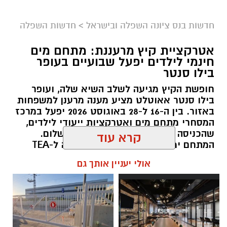
חדשות בנס ציונה השפלה ובישראל
>
חדשות השפלה
אטרקציית קיץ מרעננת: מתחם מים
חינמי לילדים יפעל שבועיים בעופר
בילו סנטר
חופשת הקיץ מגיעה לשלב השיא שלה, ועופר
אבי בן דוד + צ'אט גפט
בילו סנטר אאוטלט מציע מענה מרענן למשפחות
באזור. בין ה-16 ל-28 באוגוסט 2026 יפעל במרכז
סקר חדשות 13: האופוזיציה שומרת על רוב כללי,
המסחרי מתחם מים ואטרקציות ייעודי לילדים,
גוש המפלגות היהודיות נחלש
שהכניסה אליו תהיה חופשית וללא תשלום.
נתוני הסקר העדכני מעידים כי נפילת מפלגת
המתחם ימוקם ברחבת החניה הסמוכה ל-TEA
"בית ציוני" אל מתחת לאחוז החסימה - שוחקת
BAR ויציע מגוון פעילויות להפגת החום.
קרא עוד
את כוחו של גוש מתנגדי הממשלה היהודי ל-58
kolness1@gmail.com / 09:38 07.08.26
מנדטים, בעוד שחיבורים אפשריים במגזר הערבי
אולי יעניין אותך גם
והצטרפות יואב סגלוביץ' לרע"מ ועבאס, עשויים
להגדיל את ייצוג המפלגות הערביות עד ל-15
מנדטים.