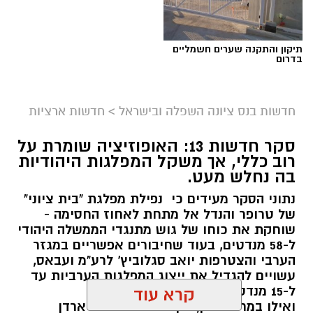
תיקון והתקנה שערים חשמליים
בדרום
חדשות בנס ציונה השפלה ובישראל
>
חדשות ארציות
סקר חדשות 13: האופוזיציה שומרת על
רוב כללי, אך משקל המפלגות היהודיות
בה נחלש מעט.
נתוני הסקר מעידים כי נפילת מפלגת "בית ציוני"
של טרופר והנדל אל מתחת לאחוז החסימה -
שוחקת את כוחו של גוש מתנגדי הממשלה היהודי
ל-58 מנדטים, בעוד שחיבורים אפשריים במגזר
הערבי והצטרפות יואב סגלוביץ' לרע"מ ועבאס,
עשויים להגדיל את ייצוג המפלגות הערביות עד
ל-15 מנדטים.
קרא עוד
ואילו במרכז-ימין, הקמת מפלגתו של ארדן