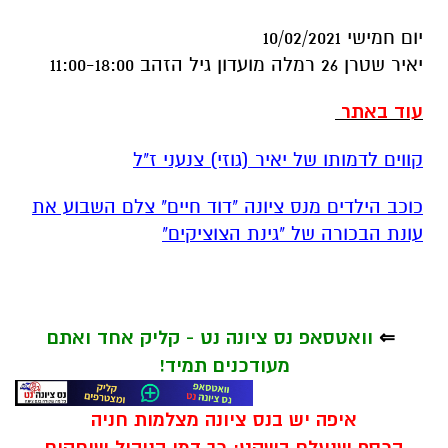
יום חמישי 10/02/2021
יאיר שטרן 26 רמלה מועדון גיל הזהב 11:00-18:00
עוד באתר
קווים לדמותו של יאיר (גוזי) צנעני ז"ל
כוכב הילדים מנס ציונה "דוד חיים" צלם השבוע את
עונת הבכורה של "גינת הצוציקים"
⇐
וואטסאפ נס ציונה נט - קליק אחד ואתם
מעודכנים תמיד!
איפה יש בנס ציונה מצלמות חניה
הכסף שנעלם בשקט: כך דמי הניהול שוחקים