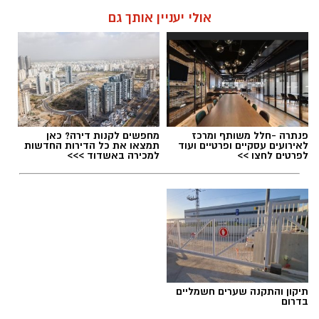
וכאשר וינטר מתחמם על הקוים... אם לא
אולי יעניין אותך גם
תתאחדנה כל הטוענות לכתר נציגות הימנים
הממלכתיים (....) - הן צפויות לחולל שריפת
קולות שתזכיר את בל"ד ומרצ מ2022
kolness1@gmail.com / 10:17 07.08.26
פנתרה -חלל משותף ומרכז
מחפשים לקנות דירה? כאן
לאירועים עסקיים ופרטיים ועוד
תמצאו את כל הדירות החדשות
לפרטים לחצו >>
למכירה באשדוד >>>
תגים:
בחירות 2026
,
סקר חדשות 13
תיקון והתקנה שערים חשמליים
בדרום