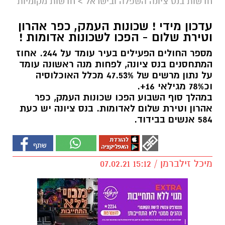
חדשות בנס ציונה השפלה ובישראל
>
חדשות מקומיות
עדכון מידי ! שכונות העמק, כפר אהרון
וטירת שלום - הפכו לשכונות אדומות !
מספר החולים הפעילים בעיר עומד על 244. אחוז
המתחסנים בנס ציונה, לפחות מנה ראשונה עומד
על נתון מרשים של 47.53% מכלל האוכלוסיה
וכ78% מגילאי 16+.
במהלך סוף השבוע הפכו שכונות העמק, כפר
אהרון וטירת שלום לאדומות. בנס ציונה יש כעת
584 אנשים בבידוד.
מיכל זילברמן / 15:12 07.02.21