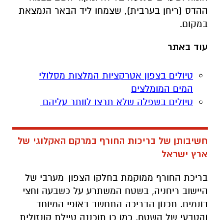
ההדס (ריחן בערבית), שצמחו ליד הבאר הנמצאת
במקום.
עוד באתר
טיולים בצפון אטרקציות המלצות מסלולי
המים המומלצים
טיולים בשפלה שלא תרצו לוותר עליהם
חשיבותן של בריכות החורף במרקם האקלוגי של
ארץ ישראל
בריכת החורף ממוקמת בחלקו הצפון-מערבי של
היישוב ריחניה, בשטח המשתרע על כשבעה וחצי
דונמים. תכנון הבריכה התחשב באופי המיוחד
והטבעי של השטח. כמו כן תוכננה טיילת קונזולית