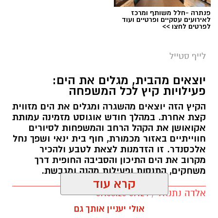
פנתרה -חלל משותף ומרכז
לאירועים עסקיים ופרטיים ועוד
לפרטים לחצו >>
לייף סטייל
יוצאים מהבית, מגלים את הים:
פעילויות קיץ לכל המשפחה
הקיץ הזה יוצאים מהשגרה ומגלים את הים מזווית
קצת אחרת. במהלך חודש אוגוסט מזמינה עמותת
אקואושן את הקהל הרחב והמשפחות לסיורים
חווייתיים באזור מכמורת, חוף בית ינאי ושפך נחל
אלכסנדר. זו הזדמנות לצאת לטבע ולהכיר
מקרוב את הים התיכון והסביבה החופית דרך
משחקים, התנסות ופעילות מהנה ומגבשת.
קרא עוד
אלדה נתנאל / 09:24 07.08.26
אולי יעניין אותך גם