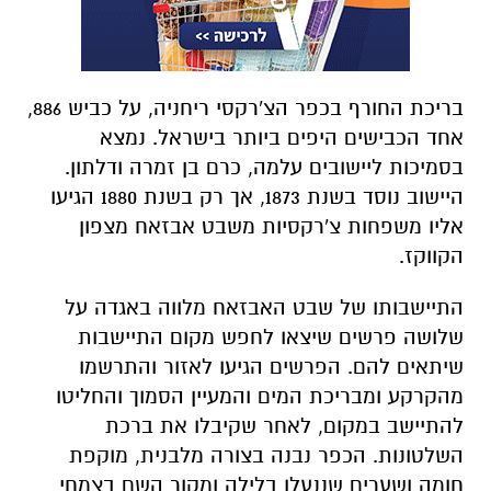
בריכת החורף בכפר הצ'רקסי ריחניה, על כביש 886,
אחד הכבישים היפים ביותר בישראל. נמצא
בסמיכות ליישובים עלמה, כרם בן זמרה ודלתון.
היישוב נוסד בשנת 1873, אך רק בשנת 1880 הגיעו
אליו משפחות צ'רקסיות משבט אבזאח מצפון
הקווקז.
התיישבותו של שבט האבזאח מלווה באגדה על
שלושה פרשים שיצאו לחפש מקום התיישבות
שיתאים להם. הפרשים הגיעו לאזור והתרשמו
מהקרקע ומבריכת המים והמעיין הסמוך והחליטו
להתיישב במקום, לאחר שקיבלו את ברכת
השלטונות. הכפר נבנה בצורה מלבנית, מוקפת
חומה ושערים שננעלו בלילה ומקור השם בצמחי