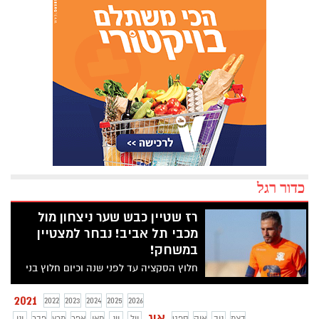
כדור רגל
רז שטיין כבש שער ניצחון מול
מכבי תל אביב! נבחר למצטיין
במשחק!
חלוץ הסקציה עד לפני שנה וכיום חלוץ בני
סכנין, הראה לכולם שיש לו עוד הרבה מה
למכור על המגרשים בליגת העל. היום הוא
2021
2022
2023
2024
2025
2026
היה שותף מלא לניצחון של קבוצתו, בני סכנין
אוג
דצמ
נוב
אוק
ספט
יול
יונ
מאי
אפר
מרץ
פבר
ינו