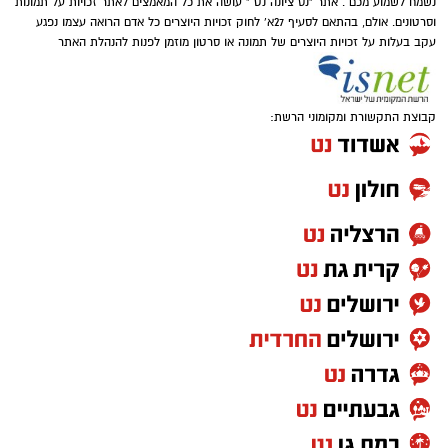
נשמח לשמוע מכם . אתר "נס ציונה נט " עושה את כל המאמצים לאתר זכויות על תמונות
וסרטונים. אולם, בהתאם לסעיף 27א' לחוק זכויות היוצרים כל אדם הרואה עצמו נפגע
עקב בעלות על זכויות היוצרים של תמונה או סרטון מוזמן לפנות להנהלת האתר
קבוצת התקשורת ומקומוני הרשת: