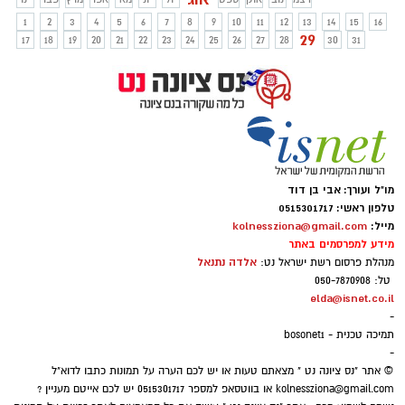
על מכבי תל אביב בתוצאה 3-1. רז, שהיה
1
2
3
4
5
6
7
8
9
10
11
12
13
14
15
16
אחד השחקנים האהובים והמצטיינים בשורות
29
17
18
19
20
21
22
23
24
25
26
27
28
30
31
הסקציה, כבש היום בדקה ה-74 את השער
השני לזכות קבוצתו. *** ואנחנו כאן במדור
הספורט של אתר נס ציונה נט נמשיך להחזיק
לו אצבעות ולהמתין לעוד חדשות טובות!
מו"ל ועורך: אבי בן דוד
טלפון ראשי: 0515301717
מייל:
kolnessziona@gmail.com
מידע למפרסמים באתר
אלדה נתנאל
מנהלת פרסום רשת ישראל נט:
טל: 050-7870908
elda@isnet.co.il
-
תמיכה טכנית - bosonet1
-
© אתר "נס ציונה נט " מצאתם טעות או יש לכם הערה על תמונות כתבו לדוא"ל
kolnessziona@gmail.com
או בווטסאפ למספר 0515301717 יש לכם אייטם מעניין ?