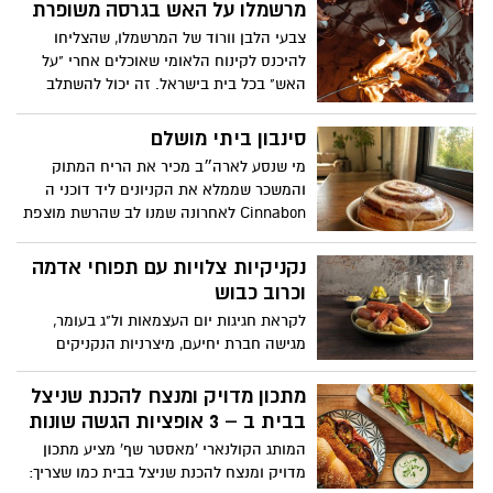
מרשמלו על האש בגרסה משופרת
צבעי הלבן וורוד של המרשמלו, שהצליחו
להיכנס לקינוח הלאומי שאוכלים אחרי "על
האש" בכל בית בישראל. זה יכול להשתלב
בכל חג ובעיקר גם בל"ג בעומר . חברת כרמית
פינקה אותנו במתכון משודרג . תהנו
סינבון ביתי מושלם
מי שנסע לארה״ב מכיר את הריח המתוק
והמשכר שממלא את הקניונים ליד דוכני ה
Cinnabon לאחרונה שמנו לב שהרשת מוצפת
באנשים שהפכו את הכנת הסינבון לטרנד
לוהט אבל אנחנו כאן כדי לקחת את זה צעד
נקניקיות צלויות עם תפוחי אדמה
קדימה. אנחנו מביאים לכם את המתכון
וכרוב כבוש
המושלם לסינבון ביתי, כזה שאולי יחזיר
לקראת חגיגות יום העצמאות ול"ג בעומר,
אתכם ישר לטעם המוכר מארה״ב ואם עוד לא
מגישה חברת יחיעם, מיצרניות הנקניקים
הכרתם תתכוננו להתאהב
והפסטרמות המובילות בישראל, מתכון חגיגי,
עשיר, ומלא בטעמים: נקניקיות צלויות עם
מתכון מדויק ומנצח להכנת שניצל
תפוחי אדמה וכרוב כבוש. לצד הבשרים
בבית ב – 3 אופציות הגשה שונות
המסורתיים מציעה יחיעם לשדרג את שולחן
המותג הקולנארי 'מאסטר שף' מציע מתכון
החג עם נקניקיות גורמה בסגנון צרפתי -
מדויק ומנצח להכנת שניצל בבית כמו שצריך:
נקניקיות עסיסיות המיוצרות מבשר איכותי