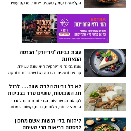
הקלאסית עומק טעמים ייחודי, מרקם עשיר
ונוכחות בשרית מודגשת
עוגת גבינה "ניו־יורק" הגרסה
המאוזנת
עוגת גבינה ניו־יורקית היא עוגה עשירה,
קרמית וחגיגית. בגרסה הזו שמנדבת ורוניקה
מייזלר, דיאטנית קלינית ויועצת לחברת
הרבלייף, שומרים על המרקם המפנק, אבל
לא כל גבינה נולדה שווה.... לרגל
עושים התאמות קטנות: פחות חמאה, שילוב
חג השבועות, עושים סדר בגבינות
חמאת שקדים או בוטנים בבסיס, פחות סוכר,
לקראת חג שבועות, הגבינות חוזרות למרכז
וגבינות מעט קלילות יותר.
הבמה: לבנות, מלוחות, רכות, קשות, שמנות,
דלות, מסורתיות ומתועשות. מאחורי המגוון
הזה מסתתרת אמת פשוטה: מבחינה
ליהנות בלי רגשות אשם מתכון
תזונתית, לא כל גבינה נולדה שווה.
לפסטה בריאות הכי טעימה