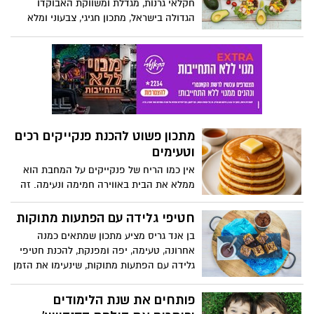
חקלאי גרנות, מגדלת ומשווקת האבוקדו
אפויות בתנור, עם הרבה טעם ובלי טיגון!
הגדולה בישראל, מתכון חגיגי, צבעוני ומלא
טעמים – טאקוס עוף ואבוקדו. המנה משלבת
את האבוקדו הישראלי הטרי שזה עתה נקטף,
עם עוף עסיסי ותיבול רענן, ומזמינה את
הצרכנים ליהנות מחוויית בישול קלה, מהירה,
צבעונית ובריאה שמכניסה את האבוקדו
למרכז הצלחת. בתיאבון!
מתכון פשוט להכנת פנקייקים רכים
וטעימים
אין כמו הריח של פנקייקים על המחבת הוא
ממלא את הבית באווירה חמימה ונעימה. זה
תמיד מעלה חיוך ומכניס לאווירה של בוקר
רגוע, שבת נינוחה או ערב כיפי. קבלו מתכון
חטיפי גלידה עם הפתעות מתוקות
קל להכנה
בן אנד גריס מציע מתכון שמתאים כמנה
אחרונה, טעימה, יפה ומפנקת, להכנת חטיפי
גלידה עם הפתעות מתוקות, שינעימו את הזמן
בבית וינתקו את הקטנים מהמסכים.
פותחים את שנת הלימודים