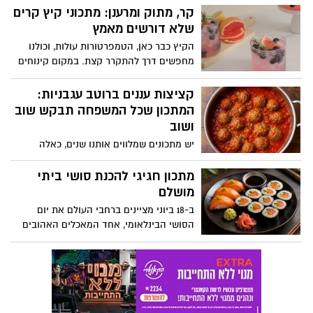
צבעוני? לכאורה, מה כבר קרה? זה הרי “רק
קר, מתוק ומרענן: מתכוני קיץ קרים
קרח עם טעם”. לא שוקולד, לא עוגה ולא
שלא דורשים מאמץ
ממתק כבד. משהו קטן, קר ותמים כמעט.
הקיץ כבר כאן, הטמפרטורות עולות, וכולנו
מחפשים דרך להתקרר קצת. במקום קינוחים
כבדים או משקאות שדורשים יותר מדי
התעסקות, אפשר להכין בבית מתכונים קרים
קציצות עננים ברוטב עגבניות:
שמתאימים לאירוח, להפסקה מתוקה באמצע
המתכון שכל המשפחה תבקש שוב
היום או לסיום מרענן של ארוחה קיצית
ושוב
המתכונים באדיבות מחלקת התזונה של מותג
יש מתכונים שמלווים אותנו שנים, כאלה
מוצרי החשמל Teka
שממלאים את הבית בריח של ילדות, שבת
ומשפחה. קציצות הבשר ברוטב עגבניות הן
מתכון חגיגי להכנת סושי ביתי
בדיוק מהסוג הזה רכות, עסיסיות ונמסות
מושלם
בפה. הסוד? לחם שספוג במים ונסחט היטב,
ב-18 ביוני מציינים ברחבי העולם את יום
שהופך את הקציצות לאווריריות כמו עננים.
הסושי הבינלאומי, אחד המאכלים האהובים
והמזוהים ביותר עם המטבח היפני, שהפך
בשנים האחרונות לכוכב גם במטבחים
הביתיים בישראל. לרגל המאורע, המותג
הקולינארי מאסטר שף, המתמחה במוצרי מזון
איכותיים מהמטבח האסייתי, מציע מתכון קל,
צבעוני וטעים במיוחד, להכנת רול סושי