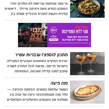
מדובר במנה עשירה, צבעונית ומלאה
מי אמר שפסטה ובריאות לא הולכים יחד?
בטעמים, קלה להכנה ויפה להגשה חם או קר.
המתכון החדש מאת ורוניקה מייזלר , דיאטנית
קלינית ויועצת לחברת הרבלייף משלב בין
חומרי גלם טריים, טעמים ים-תיכוניים ורוטב
קליל שמלטף את הלשון, ומוכיח שפסטה
יכולה להיות גם חטובה וגם טעימה.
מתכון לגספצ'ו עגבניות עשיר
יצרנית המיצים הסחוטים הטבעיים המובילה
בישראל פרימור, מגישה לרגל החזרה לשגרה
מתכון למנה קלילה וטעימה, המתאימה
לתפריט מאזן לאחר החגים: גספצ'ו עגבניות
עשיר. מרק עגבניות קר, עשיר ורענן, המבוסס
פנה פיצה
על מיץ עגבניות פרימור, המוגש בכוס מרטיני
כששני עולמות נפגשים: הפסטה והפיצה —
עם גבינת פטה, ירקות קצוצים וגריסיני פריך.
נולד מנה מנצחת!הפנה פיצה של קפה גרג
דרך נפלאה לחזור לשגרה וליהנות מערכים
משלבת את הטעמים האיטלקיים הקלאסיים
תזונתיים מטיבים במתכון פשוט וקל להכנה.
עם רוטב עגבניות ביתי, שמנת עשירה ופתיתי