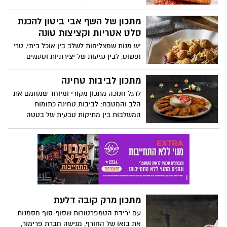
המבורגר שהכרת, המבורגר בנוסח הטורקי
ייחודי בכך שהוא מתבשל באדים ונספג כולו
מתכון של השף אבי ביטון להכנת
ברוטב עגבניות ושום עשיר
סלט אטריות וקציצות טונה
יש מנות שמצליחות לשלב בין אוכל ביתי, טרי
ופשוט, לבין נגיעות של יצירתיות וטעמים
מפתיעים. השף הידוע אבי ביטון משתף מתכון
להכנת סלט אטריות וקציצות. זאת במסגרת
מתכון לביבות טחינה
שיתוף פעולה של התכנית עם מותג ריו מרה,
לרגל חנוכה מתכון מקורי ומיוחד שמחמם את
שיצרו יחד מנה טעימה לקלילה להכנה,
הלב והמטבח: לביבות טחינה כתומות
המתאימה לארוחה ביתית או אירוח מרשים.
המשלבות בין מתיקות טבעית של בטטה
ודלעת לבין עושרה וטעמה העדין של הטחינה.
התוצאה היא לביבה רכה, צבעונית ומזמינה,
שמביאה איתה טעם של בית עם טוויסט חגיגי
ומודרני. המתכון קל להכנה ומושלם לאירוח,
למשפחה ולכל אוהבי החג. באדיבות חברת
אחווה
מתכון מרק קובה דלעת
עם ירידת הטמפרטורות שסוף-סוף מסמנות
את בואו של החורף, מגישה חברת פרימור,