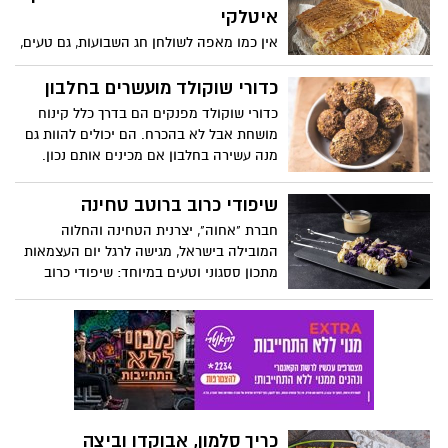
וזהוב מבחוץ? בחג השבועות הזה, יהונתן
איטלקי
גלעדי, השף של חברת ישרקו מקבוצת טיב
אין כמו מאפה לשולחן חג השבועות, גם טעים,
טעם, מנדב מתכון שיגנוב את ההצגה בשולחן
יפה, חגיגי ומשתלב עם הכול. מותג הטונה
החג: מאפין גבינות מפתיע. מאפה מלוח
המוביל ריו מרה מציע מתכון קל להכנת מאפה
כדורי שוקולד מועשרים בחלבון
שמרגיש כמו פינוק של ממש. קל להכנה,
בורקס במילוי גבינות וטונה, בסגנון איטלקי.
כדורי שוקולד מפנקים הם בדרך כלל קינוח
מרשים בהגשה, ומתחסל תוך רגע.
מושחת אבל לא בהכרח. הם יכולים להוות גם
מנה עשירה בחלבון אם מכינים אותם נכון.
לרגל השקת פורמולה 1 בטעם קרם שוקולד -
משקה המהווה תחליף לארוחה שלמה, חברת
שיפודי כרוב ברוטב טחינה
הרבלייף מנדבת מתכון להכנת כדורי שוקולד
חברת "אחוה", יצרנית הטחינה והחלוה
בריאים המועשרים בחלבון:
המובילה בישראל, מגישה לרגל יום העצמאות
מתכון ססגוני וטעים במיוחד: שיפודי כרוב
ברוטב טחינה. שיפודי כרוב בשני צבעים עם
רוטב טחינה עשיר בסגנון אסיאתי, הנצלים על
המנגל או בתנור. המתכון קל להכנה ומתאים
לחגיגה משפחתית על האש, כתוספת וכמנה
לצמחונים.
כריך סלמון, אבוקדו וביצה