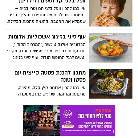
וופל בלגי קל וטעים (לילדים)
גלם מקומיים עם ייצירתיות קולינרית מרהיבה.
אין כמו להכין וופל בלגי חם וטרי בבית –
הפעם, מגיש תומר מנה אלגנטית ומעודנת
במיוחד כשהילדים משתתפים בתהליך! הריח
הלקוחה מתפריט הערב של המלון: פילה
שממלא את המטבח, ההנאה מהכנת הבלילה,
לברק צרוב, המוגש עם קרם ארטישוק עשיר
ההתרגשות כשפותחים את מכשיר הוופל
וקטיפתי, שמשלים את טעמי הדג באופן
ורואים את המרקם המושלם – וכל זה מסתיים
עוף סיני בזיגוג אשכוליות אדומות
מושלם.
ברגע הכי כיפי: לבחור תוספות ולנגוס בוואפל
הבלוגרית אולגה טוכשר ("המרכיב הסודי"),
מתוק ופריך. מתכון פשוט, חוויה טעימה, וזמן
יחד עם חברת "פרימור", מגישים מתכון מקורי
איכות משפחתי – מה צריך יותר מזה?
וטעים לרגל החופש הגדול: עוף סיני בזיגוג
אשכוליות אדומות. מנה בסגנון אסיאתי,
בשילוב מיץ אשכוליות אדומות המעניק למנה
מתכון להכנת פסטה קייצית עם
ארומה וטעם מיוחדים. המנה קלה להכנה,
פסטו וטונה
מתאימה לארוחת צהריים או ערב להנאת כל
אין כמו להכין ארוחת קיץ קלה, מהירה,
המשפחה.
מרעננת ומנחמת, שנרגיש כמו במסעדה
איטלקית בלי לצאת מהבית. .... מדובר במנה
מלאת טעם ומתאימה לכל ארוחה: מתכון
להכנת פסטה עם פסטו וטונה.