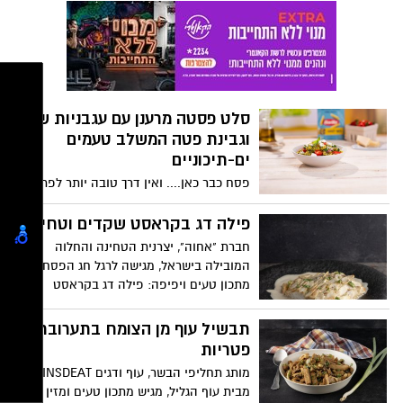
מעודנים עם מרקם קרמי ועשיר, היישר
מהמטבח האיטלקי. מדובר במנה אידיאלית
להגשה בערב החג כמנה עיקרית או כתוספת,
או במהלך חול המועד. המתכון מהיר וקל
להכנה. המתכון באדיבות ענת לבל -
סטייליסטית מזון לברילה
סלט פסטה מרענן עם עגבניות שרי
וגבינת פטה המשלב טעמים
ים-תיכוניים
פסח כבר כאן.... ואין דרך טובה יותר לפתוח
את חג האביב עם מנה מרעננת, קלילה,
ומעוררות תיאבון: סלט פסטה מרענן, עם
פילה דג בקראסט שקדים וטחינה
עגבניות שרי וגבינת פטה. מדובר במנה
חברת "אחוה", יצרנית הטחינה והחלוה
חלבית, חגיגית, המשלבת טעמים ים-תיכוניים.
המובילה בישראל, מגישה לרגל חג הפסח
המתכון מבוסס על פסטה פוזילי איכותית,
מתכון טעים ויפיפה: פילה דג בקראסט
בשילוב של עגבניות שרי, שעועית ירוקה, גבינת
שקדים וטחינה. מנה מרהיבה וחגיגית, פילה
פטה ורוטב פסטו עשיר – היוצר מנה צבעונית,
דג בטעמים עדינים של טחינה ולימון, מקושט
תבשיל עוף מן הצומח בתערובת
חגיגית וטעימה במיוחד. מתאים גם לכל
בקראסט שקדים, המעניקים למנה שילוב של
פטריות
השנה.....:
מרקמים וטעמים נפלאים. המתכון קל להכנה
מותג תחליפי הבשר, עוף ודגים INSDEAT,
ומתאים להגשה כמנה ראשונה בליל הסדר
מבית עוף הגליל, מגיש מתכון טעים ומזין של
ובכל ימות החג להנאת המשפחה.