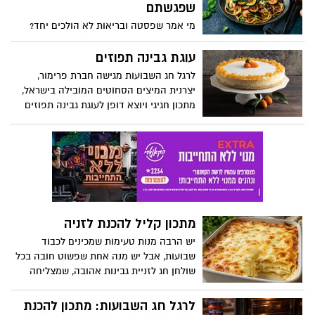
שפגשתם
מי אמר שפסטה ובריאות לא הולכים יחד?
המתכון החדש מאת ורוניקה מייזלר , דיאטנית
קלינית ויועצת לחברת הרבלייף משלב בין
עוגת גבינה תפוזים
חומרי גלם טריים, טעמים ים-תיכוניים ורוטב
לרגל חג השבועות מגישה חברת פרימור,
קליל שמלטף את הלשון, ומוכיח שפסטה
יצרנית המיצים הסחוטים המובילה בישראל,
יכולה להיות גם חטובה וגם טעימה.
מתכון חגיגי ויוצא דופן לעוגת גבינה תפוזים
מרהיבה, המשלבת בין הקלאסיקה האהובה
של חג השבועות לבין ניחוחות הדרים ומראה
עוצר נשימה: עוגת גבינה תפוזים. שילוב
מושלם בין מרקם קטיפתי ועדין לבין טעמו
העמוק והארומטי של התפוז, המעניק לעוגה
פרשנות חדשה ומפתיעה לקינוח החג
המסורתי. העוגה חגיגית, אלגנטית ומלאת
מתכון קליל להכנת לזניה
אופי, מעוטרת בתפוזים מסוכרים ובתפוז ננסי
מסוכר, ההופכים אותה למרכז שולחן חג
יש הרבה מנות טעימות שמכינים לכבוד
יוקרתי ומלא בסטייל.
שבועות, אבל יש מנה אחת שפשוט חובה בכל
שולחן חג לזניית גבינות אהובה, שמצליחה
לכבוש גם את המבוגרים וגם את הילדים. הכנו
לכם מתכון מנצח, קליל במיוחד, עם שכבות
לרגל חג השבועות: מתכון להכנת