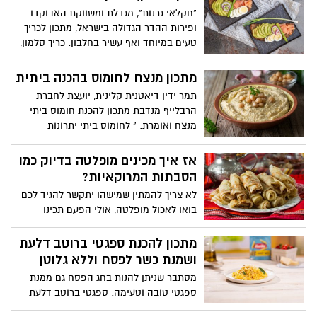
"חקלאי גרנות", מגדלת ומשווקת האבוקדו
ופירות ההדר הגדולה בישראל, מתכון לכריך
טעים במיוחד ואף עשיר בחלבון: כריך סלמון,
אבוקדו וביצה. הכריך קל להכנה, יכול
להתאים כארוחת בוקר או ערב, או כמנת
מתכון מנצח לחומוס בהכנה ביתית
ביניים במסגרת תפריט מאוזן, ליחיד ולזוג.
תמר ידין דיאטנית קלינית, יועצת לחברת
הרבלייף מנדבת מתכון להכנת חומוס ביתי
מנצח ואומרת: " לחומוס ביתי יתרונות
תזונתיים רבים. הוא עשיר בשומנים טובים,
העוזרים לשמור על הבריאים ומותירים אותנו
אז איך מכינים מופלטה בדיוק כמו
שבעים לאורך זמן. בשונה מהחומוס הקנוי, אין
הסבתות המרוקאיות?
בו חומרים משמרים או עודפי סוכר והוא מלא
לא צריך להמתין שמישהו יתקשר להגיד לכם
בחלבון ובוויטמינים בריאים. למקסום האפקט
בואו לאכול מופלטה, אולי הפעם תכינו
הבריאותי, מומלץ להגישו כמטבל לצד ירקות
בעצמכם? קבלו מתכון של הסבתות מפעם וגם
חיים במגוון הצבעים או עם פיתות מכוסמין."
סרטון של שף גיא פרץ, מומחה מספר אחד
מתכון להכנת ספגטי ברוטב דלעת
בישראל לבישול המרוקאי
ושמנת כשר לפסח וללא גלוטן
מסתבר שניתן להנות בחג הפסח גם ממנת
ספגטי טובה וטעימה: ספגטי ברוטב דלעת
ושמנת, ללא גלוטן, מנה המשלבת טעמים