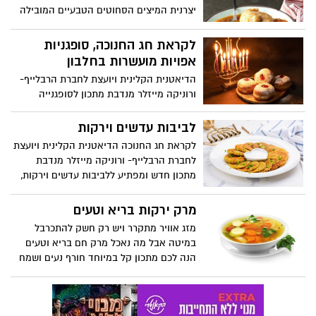
יצרנית המיצים הסחוטים הטבעיים המובילה
בישראל, מתכון למנה קלאסית עשירה
בטעמים: מרק קובה דלעת. כיסונים רכים
לקראת חג החנוכה, סופגניות
מבצק סולת ממולאים בבשר מתובל בשילוב
אפויות מועשרות בחלבון
מרק כתום, סמיך ועשיר המבוסס על דלעת,
הדיאטנית הקלינית ויועצת לחברת הרבלייף-
ירקות ותיבול עדין. החיבור בין המתיקות
ורוניקה מייזלר מנדבת מתכון לסופגנייה
הטבעית של הדלעת, העדינות של המרק
מועשרת בחלבון, שמוכיחה שאפשר לחגוג
והעסיסיות של הקובה, יוצר מנה מלאה
מתוק בלי לוותר על איזון. עם מרקם אוורירי,
לביבות עדשים וירקות
בניחוחות חורפיים וטעמים עמוקים. זה הזמן
טעם קלאסי וטאצ' בריאותי, זו סופגנייה
להתכנס בבית וליהנות מאווירה מושלמת
לקראת חג החנוכה הדיאטנית הקלינית ויועצת
שמעניקה בוסט של אנרגיה טובה ומותאמת
לארוחה משפחתית. בתיאבון!
לחברת הרבלייף- ורוניקה מייזלר מנדבת
גם למי שמקפיד על אורח חיים בריא. חג
מתכון חדש ומפתיע ללביבות עדשים וירקות,
חנוכה מעולם לא נראה טוב וטעים יותר.
שמשלב בין חג האור למסורת בריאה ומזינה.
במקום לוותר על הטעם או להעמיס קלוריות,
מרק ירקות בריא וטעים
ורוניקה מציעה גרסה קלה, צבעונית ומלאת
מזג אוויר מתקרר ויש רק חשק להתכרבל
ערכים תזונתיים, שנותנת מקום לעדשים,
במיטה אבל מה נאכל מרק חם בריא וטעים
ירקות טריים וטכניקת הכנה חכמה. כך נולד
הנה לכם מתכון קל במיוחד חורף נעים ושמח
מתכון חגיגי שמתאים למשפחות, לילדים ולכל
מי שרוצה ליהנות מלביבה שמחממת את הלב
בלי רגשות אשם.