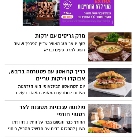
המבוססת על רוטב עגבניות עמוק בטעמיו,
בשילוב זיתים, צלפים ואנשובי, היוצרים מנה
מלאת אופי, מענגת וטעימה. ביום שבו חוגגים
רומנטיקה, מציעה פרימור להפוך את הארוחה
הביתית לחגיגה איטלקית אמיתית, כזו
מרק גריסים עם ירקות
שמחברת בין לבבות דרך טעמים, לשתף
צלחת, להרים כוס יין ולהתמסר לרגעים של
סוף ינואר מזג האוויר עדיין הפכפך ועושה
קרבה ואהבה.
חשק למרק טעים ובריא
כריך קרואסון עם פסטרמה בדבש,
אבוקדו וירקות טריים
יום הקרואסון הבינלאומי הוא הזדמנות
מצוינת לחגוג עם המאפה האהוב בעולם.
חברת "יחיעם" מגישה מתכון לכריך עשיר
בטעמים עם טוויסט מפנק במיוחד: כריך
פולנטה עגבניות מטוגנת לצד
קרואסון עם פסטרמה בדבש, אבוקדו וירקות
רטטוי חורפי
טריים. קרואסון טרי וזהוב הממולא בפרוסות
החורף כבר והגשם מכה על החלון, זהו זמן
דקות במיוחד של פסטרמה בדבש דק-דק
מצוין להתכנס בבית עם תבשיל מהביל, ריחני
מבית יחיעם, אליהם מצטרפים אבוקדו וירקות
ומנחם. חברת פרימור, יצרנית המיצים