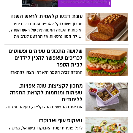
עוגת דבש קלאסית לראש השנה
מתכון פשוט וקל לאפיית עוגת דבש ביתית
ואיכותית העוגה המסורתית של ראש השנה ,
יש לה המון גרסאות אז החלטנו לנדב את
הגרסה המובילה להכנה פשוטה ומהירה . אז
שיהיה תאבון ושנה טובה ומתוקה
שלושה מתכונים טעימים ופשוטים
לכריכים שאפשר להכין לילדים
לבית הספר
החזרה לבית הספר היא זמן מצוין להתארגן
על ארוחות קלות, בריאות וטעימות. אחד
הדברים הכי חשובים הוא שיהיה לילדים כריך
מתכון לקציצות טונה אפויות,
משביע שהם גם יאהבו וגם ייתן להם אנרגיה
טעימות ומנחמות לקראת החזרה
להמשך היום. כריכים פשוטים להכנה, כמו
ללימודים
טונה עם ירקות, גבינה עם צבעי הקשת או
אם אתם מחפשים מנה קלילה, טעימה ומזינה,
חביתה טרייה, יכולים להיות פתרון מצוין גם
שאפשר לארוז בקופסאת אוכל השפית תמרה
מהירים להכנה בבוקר וגם מזינים
אהרוני בתכנית תמרה וחברים שמשודרת
טאקוס עוף ואבוקדו
בקשת 12 ובערוץ foody מעניקה מתכון קל
לרגל פתיחת עונת האבוקדו בישראל, מגישה
להכנה, טעים במיוחד, להכנת קציצות טונה