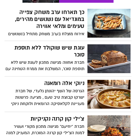
משפחתי.
כך תארחו ערב משחק צפייה
במונדיאל עם נשנושים מהירים,
טעימים ומלאי אווירה
אירוח מוצלח בערב משחק מתחיל בנשנושים
קלילים, מלוחים וקלים להכנה, שאפשר
ליהנות מהם בנוחות מול המסך. בין ההמלצות
עוגת שיש שוקולד ללא תוספת
תמצאו מנות פינגרפוד אהובות, מאפים
סוכר
בהשראת מטבחים מרחבי העולם כמחווה
חברת אחווה מגישה מתכון לעוגת שיש ללא
לנבחרות המשתתפות, וגם קינוח מתוק
תוספת סוכר, המשלבת את ממרח הטחינה עם
באווירת כדורגל שישלים את החוויה.
שוקולד ללא תוספת סוכר. הממרח מעניק
המתכונים באדיבות מחלקת התזונה של מותג
לעוגה טעם עשיר ומפנק, לצד מרקם רך
ניוקי אלה רומאנה
מוצרי החשמל TEKA.
ואוורירי ומתאים לכל מי שמבקש להפחית את
הגרסה של השף יהונתן גלעדי, של חברת
צריכת הסוכר מבלי להתפשר על הטעם.
ישרקו קבוצת טיב טעם , מציעה פרשנות
העוגה קלה להכנה ונהדרת לאירוח ולמנת
מעניינת לקלאסיקה הרומאית ולוקחת ניוקי
ביניים מתוקה לכל המשפחה.
סולת רכים ואווריריים מבפנים, עוטפת אותם
בקרום זהוב וממכר של גבינת פרובולונה
צ'ילי קון קרנה נקניקיות
נמסה, ומקפיצה את הכל עם לוז קלוי שמוסיף
חברת "יחיעם" מגישה מתכון מקורי ועשיר
קראנץ’ מדויק וטעם עמוק.
למנת הצ'ילי קון קרנה המוכרת, המעניק למנה