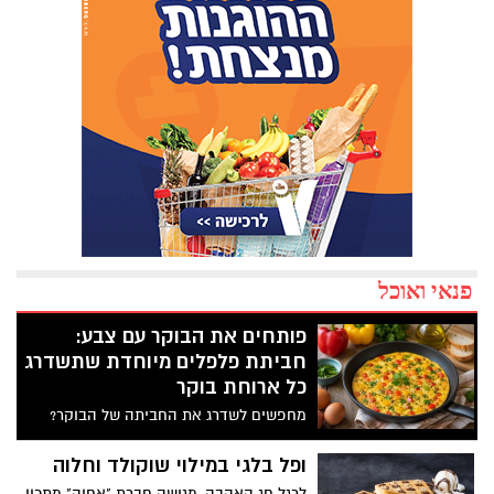
פנאי ואוכל
פותחים את הבוקר עם צבע:
חביתת פלפלים מיוחדת שתשדרג
כל ארוחת בוקר
מחפשים לשדרג את החביתה של הבוקר?
המתכון הזה משלב פלפלים צבעוניים, עשבי
תיבול טריים ותיבול עדין, ויוצר חביתה
ופל בלגי במילוי שוקולד וחלוה
אוורירית, עשירה בטעמים וצבעונית במיוחד.
לרגל חג האהבה, מגישה חברת "אחוה" מתכון