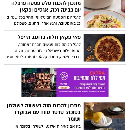
מוצרלה נמסים. מושלם לארוחת ערב מפנקת
מתכון להכנת סלט פסטה פרפלה
או אירוח מיוחד.
עם גבינה רכה, אגסים ופקאן
לרגל יום הפסטה הבינלאומי החל בכל שנה ב
25 באוקטובר, ורגע אחרי החגים, כשכולנו
כבדים ושבעים מארוחות גדולות, זה טימניג
מצוין לסלט איכותי וטעים במיוחד. היות וסלט
פאי פקאן חלוה ברוטב מייפל
לבד עלול להיות משעמם ואפור, קבלו מתכון
לרגל חג הסוכות מגישה חברת "אחוה",
שיעשה חגיגה בצלחת: סלט פסטה פרפלה
מהמובילות בישראל בייצור טחינה, חלוה
עם גבינה רכה, אגסים ופקאן. מנה רעננה,
ודברי מאפה, מתכון קלאסי ומיוחד לפאי חגיגי
המשלבת מתוק-מלוח: אגסים עסיסיים, גבינה
במילוי מקורי: פאי פקאן חלוה ברוטב מייפל.
כחולה רכה ואגוזי פקאן קראנצ’יים. הפרפלה
הפאי במרקם נימוח ובטעם עשיר של מייפל
של ברילה מעניקה בסיס קליל ומעודן שהופך
ופקאן, בשימוש חלוה מסולסלת של אחוה.
את הסלט למנה מרשימה שמתאימה לכל
המתכון קל יחסית להכנה והוא מתאים להגשה
ארוחה – קרה או חמה.
כקינוח ולאירוח בסוכה בכל ימות החג. חג
שמח!
מתכון להכנת מנה ראשונה לשולחן
בסוכה: טרטר טונה עם אבוקדו
ושומר
בין אם לאירוח אלגנטי לשולחן בסוכה או