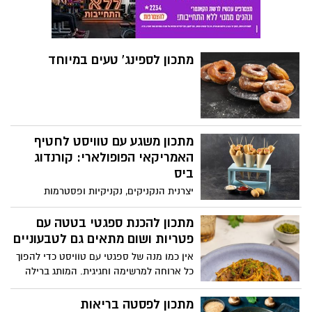
מתכון לספינג' טעים במיוחד
מתכון משגע עם טוויסט לחטיף
האמריקאי הפופולארי: קורנדוג
ביס
יצרנית הנקניקים, נקניקיות ופסטרמות
"יחיעם" מקיבוץ יחיעם שבגליל המערבי,
מגישה מתכון מקורי ומיוחד לחטיף האמריקאי
מתכון להכנת ספגטי בטטה עם
של נקניקייה על מקל עם טוויסט: קורנדוג
פטריות ושום מתאים גם לטבעוניים
ביס. נקניקיות מיני של יחיעם עטופות בבלילת
אין כמו מנה של ספגטי עם טוויסט כדי להפוך
קמח תירס ומוגשות חם לצד רטבים כמו
כל ארוחה למרשימה וחגיגית. המותג ברילה
קטשופ ומיונז. המתכון קל להכנה, מתאים
מעניק מתכון להכנת מנה של ספגטי בבטה עם
מאוד לארוחת צהריים או ערב לילדים ולכל
פטריות ושום - שמתאים גם לטבעוניים.
מתכון לפסטה בריאות
המשפחה.