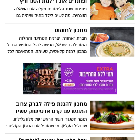
ופותרים את דילמת הסנדוויץ'
פתיחת שנת הלימודים מעלה את השאלה
הנצחית: מה לשים לילד בתיק שיהיה גם
טעים, גם בריא – וגם לא יחזור בשלמותו?
הורים רבים מכירים את המצב מקרוב:
מתכון לחומוס
השקעתם, חתכתם, עטפתם – והסנדוויץ חזר
חברת "אחוה", יצרנית הטחינה והחלוה
הביתה בבושת פנים, בשלמותו. לפעמים זה
המובילה בישראל, מגישה לרגל החופש הגדול
לא בגלל הטעם, אלא בגלל ההגשה והגישה.
מתכון למנה קלאסית, טעימה, המתאימה לכל
המשפחה: חומוס מסורתי. מנה מנצחת עם
גרגירי חומוס יבשים או מוכנים, בשילוב טחינה
מסורתית מעודנת, המוגשת עם גרגירי חומוס
מבושלים מעל, פטרוזיליה וצנוברים – כמו
במסעדות. מנה מנצחת, קלה להכנה
המתאימה כתוספת או כארוחה לכל
המשפחה. בתיאבון!
מתכון להכנת פילה לברק צרוב
המוגש עם קרם ארטישוק עשיר
תומר חקנזר, השף הראשי של מלון גליליון,
שבגליל העליון, מי שמוביל את החזון הקולינרי
של מלון הפרמיום, הממוקם בלב עמק החולה,
ממשיך להפתיע עם מנות המשלבות חומרי