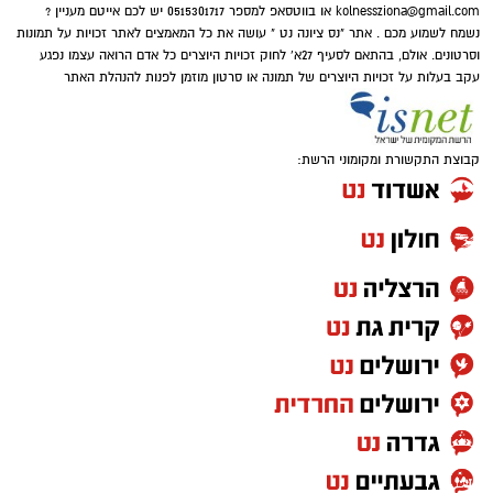
kolnessziona@gmail.com
או בווטסאפ למספר 0515301717 יש לכם אייטם מעניין ?
יוזמה של המחלקה לרווחת האזרחים הוותיקים
נשמח לשמוע מכם . אתר "נס ציונה נט " עושה את כל המאמצים לאתר זכויות על תמונות
באגף הרווחה והשירותים החברתיים מציעה
וסרטונים. אולם, בהתאם לסעיף 27א' לחוק זכויות היוצרים כל אדם הרואה עצמו נפגע
עקב בעלות על זכויות היוצרים של תמונה או סרטון מוזמן לפנות להנהלת האתר
לתושבים המטפלים בהוריהם מפגשים עם כלים
מעשיים, מרחב רגשי מוגן והרצאות מקצועיות
להפחתת העומס הטיפולי.
קבוצת התקשורת ומקומוני הרשת:
תמיכה ומענה מעשי למטפלים
לאחרונה הסתיימה קבוצת תמיכה ייחודית לבני
משפחה המטפלים בהוריהם האזרחים הוותיקים,
פרי יוזמתם והנחייתם של העובדים הסוציאליים
שחר יגר וענבל גדעוני מהמחלקה לרווחת האזרחים
הוותיקים באגף הרווחה והשירותים החברתיים.
"לא מובן מאליו מבחינתנו שמצאתם לנכון להקצות
משאב משמעותי כזה עבורנו, כי אכן בן משפחה
מטפל הוא תפקיד קשה בכל מובן, הדורש ידע, חוסן