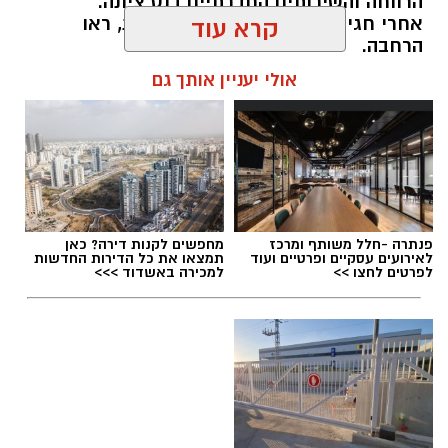
הרווחה והשירותים החברתיים בנס ציונה.
אחרי חגי תשרי תיפתח קבוצה נוספת, ראו
קרא עוד
הרחבה.
אולי יעניין אותך גם
"בן משפחה מטפל הוא תפקיד קשה בכל מובן,
הדורש ידע, חוסן ומשאבים שאף אחד מאיתנו לא
למד ולא שאף להיות בו. קבוצה זאת הייתה לנו
משענת חזקה, בה יכולנו לשאול, לפרוק, ללמוד,
ואף לעיתים להזיל דמעה..."
kolness1@gmail.com / 10:13 06.08.26
פנתרה -חלל משותף ומרכז
מחפשים לקנות דירה? כאן
לאירועים עסקיים ופרטיים ועוד
תמצאו את כל הדירות החדשות
לפרטים לחצו >>
למכירה באשדוד >>>
תגים:
קבוצת תמיכה ייחודית לבני משפחה המטפלים
בהוריהם