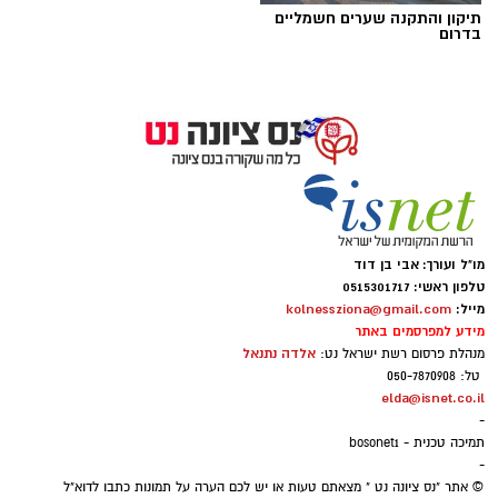
תיקון והתקנה שערים חשמליים
בדרום
מו"ל ועורך: אבי בן דוד
טלפון ראשי: 0515301717
מייל:
kolnessziona@gmail.com
מידע למפרסמים באתר
אלדה נתנאל
מנהלת פרסום רשת ישראל נט:
דוברות עיריית נס ציונה
טל: 050-7870908
elda@isnet.co.il
מעטפת עירונית למי שמעניקים טיפול: קבוצת
-
תמיכה ייחודית לבני משפחה המטפלים בהוריהם
תמיכה טכנית - bosonet1
-
האזרחים הוותיקים
© אתר "נס ציונה נט " מצאתם טעות או יש לכם הערה על תמונות כתבו לדוא"ל