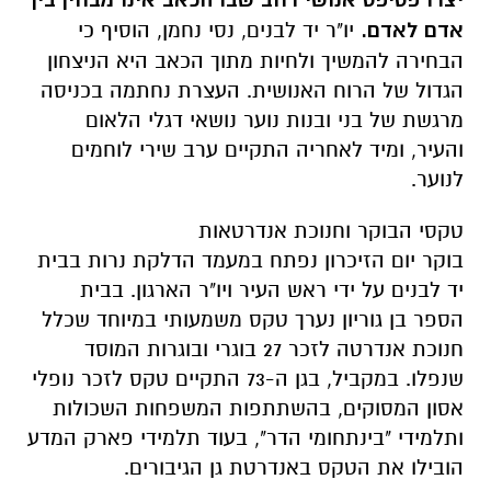
יצרו פסיפס אנושי רחב שבו הכאב אינו מבחין בין
אדם לאדם.
יו"ר יד לבנים, נסי נחמן, הוסיף כי
הבחירה להמשיך ולחיות מתוך הכאב היא הניצחון
הגדול של הרוח האנושית. העצרת נחתמה בכניסה
מרגשת של בני ובנות נוער נושאי דגלי הלאום
והעיר, ומיד לאחריה התקיים ערב שירי לוחמים
לנוער.
טקסי הבוקר וחנוכת אנדרטאות
בוקר יום הזיכרון נפתח במעמד הדלקת נרות בבית
יד לבנים על ידי ראש העיר ויו"ר הארגון. בבית
הספר בן גוריון נערך טקס משמעותי במיוחד שכלל
חנוכת אנדרטה לזכר 27 בוגרי ובוגרות המוסד
שנפלו. במקביל, בגן ה-73 התקיים טקס לזכר נופלי
אסון המסוקים, בהשתתפות המשפחות השכולות
ותלמידי "בינתחומי הדר", בעוד תלמידי פארק המדע
הובילו את הטקס באנדרטת גן הגיבורים.