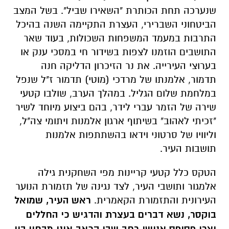
שנערכה תחת הכותרת "השאירו שביל". בשל המצב
הביטחוני השברירי, העצרת התקיימה השנה בהיכל
התרבות במעמד המשפחות השכולות, בעוד שאר
התושבים הוזמנו לצפות בשידור חי במסכי ענק או
בערוצי העירייה. את נר הזיכרון הדליקה חנה
תדמור, אלמנתו של מרדכי (מוטי) תדמור ז"ל שנפל
במלחמת שלום הגליל. במהלך הערב, שולבו קטעי
שירה של הזמר עברי לידר, בהם ביצוע מיוחד לשיר
"זכיתי לאהוב" בשיתוף ארגון אלמנות ויתומי צה"ל,
וליוויו של סרטוני וידאו בהשתתפות אלמנות
תושבות העיר.
הטקס כלל קטעי קריינות מפי השחקנית גילה
אלמגור ותושבי העיר, לצד נגינה של תזמורת הנוער
העירונית והתזמורת הקאמרית.
ראש העיר, שמואל
בוקסר, נשא דברים בעצרת והדגיש כי החללים