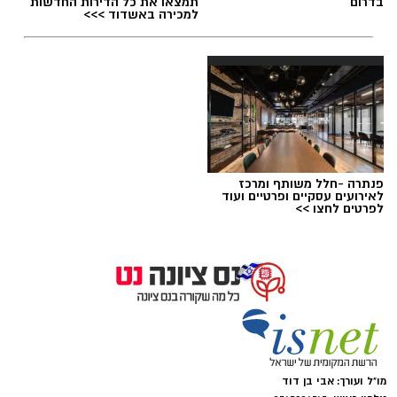
בדרום
תמצאו את כל הדירות החדשות
למכירה באשדוד >>>
פנתרה -חלל משותף ומרכז
לאירועים עסקיים ופרטיים ועוד
לפרטים לחצו >>
ארכיון
נתינה מתוך זיכרון: מיזם "טל של נתינה" לזכרו
של טל מלכה ז"ל חוזר בנס ציונה
טל מלכה, איש מערכת הביטחון נהרג
מו"ל ועורך: אבי בן דוד