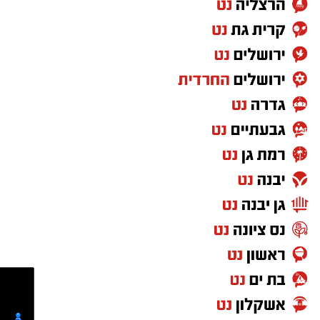
השעות 17:00 ל-20:00 בבית הפנאי בנס ציונה.
השיתוף בין עיריית נס ציונה, החברה לתרבות ופנאי
ועמותת "כולנו אחים" יחבר בין מתנדבים ותושבים
מכל רחבי העיר. במהלך הערב תיארזנה החבילות
שיצאו לחלוקה מסודרת למשפחות, וכן יתקיים טקס
התייחדות לזכרו של טל.
ראו כאן:
https://www.peach-in.com/cmp/1I0ci8asc?
ref=4vBs2che&lang=he
⇐
וואטסאפ נס ציונה נט - קליק אחד ואתם
מעודכנים תמיד!
איפה יש בנס ציונה מצלמות חניה