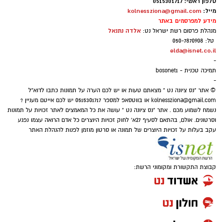
ב28.05.2024. טל נולד ב-19 בספטמבר 2002 בעיר
טלפון ראשי: 0515301717
מייל:
kolnessziona@gmail.com
יבנה. כשהיה בן חמש עברה המשפחה לנס ציונה.
מידע למפרסמים באתר
טל הוא בנם האמצעי של יעלי ושרון, אח לנאור
אלדה נתנאל
מנהלת פרסום רשת ישראל נט:
ועמית.
טל: 050-7870908
elda@isnet.co.il
-
הנצחה מתוך עשייה וחסד
תמיכה טכנית - bosonet1
-
© אתר "נס ציונה נט " מצאתם טעות או יש לכם הערה על תמונות כתבו לדוא"ל
מיזם "טל של נתינה" מתקיים גם השנה כחלק
kolnessziona@gmail.com
או בווטסאפ למספר 0515301717 יש לכם אייטם מעניין ?
ממסורת שמטרתה לתרגם את הכאב לעשייה
נשמח לשמוע מכם . אתר "נס ציונה נט " עושה את כל המאמצים לאתר זכויות על תמונות
וסרטונים. אולם, בהתאם לסעיף 27א' לחוק זכויות היוצרים כל אדם הרואה עצמו נפגע
חברתית ולנתינה. משפחתו של טל בחרה להנציח
עקב בעלות על זכויות היוצרים של תמונה או סרטון מוזמן לפנות להנהלת האתר
את זכרו בדרך שהייתה מזוהה עמו – אהבת האדם
וסיוע לקהילה, תוך הדגשת ערכי הערבות ההדדית
והמשכיות דרכו.
קבוצת התקשורת ומקומוני הרשת:
מפגש אריזה וטקס זיכרון
האירוע יתקיים ביום חמישי, 3 בספטמבר, בין