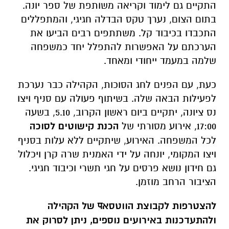
התקיים גם לימוד וקריאה משותפת של ספר יונה.
בתום הצום, נערך טקס הבדלה חגיגי, והמתפללים
התכבדו בכיבוד קל. משתתפים רבים הביעו את
הערכתם על האפשרות להתפלל יחד כמשפחה
שלמה במעמד ייחודי ומאחד.
כעת, עם הפנים לחג הסוכות, הקהילה כבר נערכת
לפעילות הבאה שלה. בשיתוף פעולה עם סניף ויצו
נס ציונה, יתקיים ביום ראשון הקרוב, 5.10, בשעה
17:00, אירוע מסורתי של
הכנת קישוטים לסוכה
לכל המשפחה. האירוע, שיתקיים ללא עלות בסניף
ויצו המקומי, יונחה על ידי האמנית שרה קרן ויכלול
גם חידון נושא פרסים על חגי תשרי וכיבוד חגיגי.
הציבור הרחב מוזמן.
להצטרפות לקבוצת הווטסאप של הקהילה
ולהתעדכנות באירועים נוספים, ניתן לסרוק את