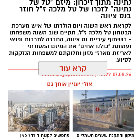
נתינה מתוך זיכרון: מיזם "טל של
נתינה" לזכרו של טל מלכה ז"ל חוזר
בנס ציונה
לקראת ראש השנה ויום הולדתו של איש מערכת
הבטחון טל מלכה ז"ל, תקיים שוב השנה משפחתו
- בשיתוף עיריית נס ציונה, החברה לתרבות ופנאי
ועמותת "כולנו אחים" את המיזם המסורתי
לאריזת מארזי מזון וחלוקתם למשפחות הנזקקות
לסיוע.
קרא עוד
kolness1@gmail.com / 10:29 07.08.26
אולי יעניין אותך גם
תגים:
סמ"ר טל מלכה ז"ל
תיקון והתקנה שערים חשמליים
מחפשים לקנות דירה? כאן