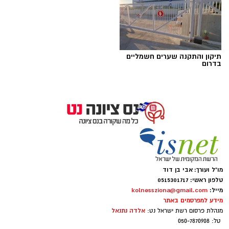
תיקון והתקנה שערים חשמליים
בדרום
המשכן לאומנויות נס ציונה רשימת סרטים בנס
ציונה
סרטי הקולנוע בנס ציונה – לפי תאריכים. סרטים
בנס ציונה המשכן לאומנויות ביקורת, המלצות ואל
תשכחו - 31.08.2026 – האודיסאה מגיעה למשכן
מו"ל ועורך: אבי בן דוד
לאומנויות כל הטריילרים בכתבה שלפניכם
טלפון ראשי: 0515301717
מייל:
kolnessziona@gmail.com
מידע למפרסמים באתר
אלדה נתנאל
מנהלת פרסום רשת ישראל נט:
טל: 050-7870908