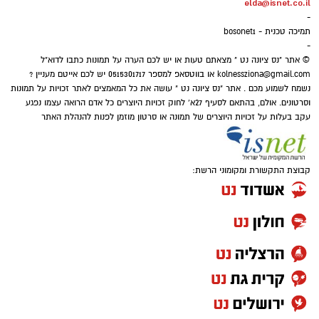
elda@isnet.co.il
-
תמיכה טכנית - bosonet1
-
© אתר "נס ציונה נט " מצאתם טעות או יש לכם הערה על תמונות כתבו לדוא"ל
kolnessziona@gmail.com
או בווטסאפ למספר 0515301717 יש לכם אייטם מעניין ?
נשמח לשמוע מכם . אתר "נס ציונה נט " עושה את כל המאמצים לאתר זכויות על תמונות
וסרטונים. אולם, בהתאם לסעיף 27א' לחוק זכויות היוצרים כל אדם הרואה עצמו נפגע
עקב בעלות על זכויות היוצרים של תמונה או סרטון מוזמן לפנות להנהלת האתר
12.08.2026 – מייקל סרטים בנס ציונה
קבוצת התקשורת ומקומוני הרשת:
סרט ביוגרפי המתאר את חייו, הקריירה והמורשת
של מייקל ג׳קסון, מילדותו ועד הפיכתו לאחד
הכוכבים הגדולים בתולדות המוזיקה. העלילה
מביאה אל המסך את המסע האישי והמקצועי,
ההצלחות, הלחצים והרגעים שעיצבו את דמותו של
האמן. הסרט מתמקד גם במחיר התהילה והפרסום.