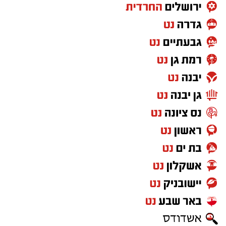
17.08.2026 – החסד קולנוע נס ציונה
מריאנו דה סנטיס, נשיא איטליה הבדיוני, מתקרב
לסיום כהונתו ונדרש להכריע בשתי בקשות חנינה
מורכבות. ההחלטות המשפטיות מתחברות לחייו
האישיים וליחסיו עם בתו, ומאלצות אותו להתמודד