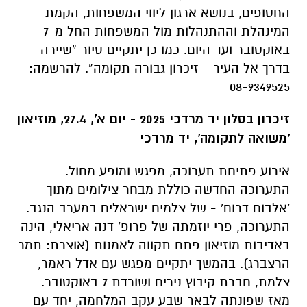
החטופים, בנושא ארגון ליווי המשפחות, הקמת
המינהלת וההתנהלות מול המשפחות החל מ-7
באוקטובר ועד היום. כמו כן יתקיים סיור “שיירה
בדרך אל העיר - זיכרון גבורה תקומה”. להרשמה:
08-9349525
זיכרון בסלון יד מרדכי 2025 - יום א', 27.4, מוזיאון
'משואה לתקומה', יד מרדכי
אירוע פתיחת תערוכה, מפגש ומופע מחול.
התערוכה החדשה כוללת מבחר צילומים מתוך
'אלבום דרום' - של צלמים ישראלים במערב הנגב.
התערוכה, פרי יוזמתה של פרופ' דנה אריאלי, הינה
באדיבות מוזיאון פתח תקווה לאמנות (אוצרת: תמר
הרצברג). בהמשך יתקיים מפגש עם אדל ראמר,
צלמת, חברת קיבוץ נירים ושורדת 7 באוקטובר.
מאז שפונתה לבאר שבע עקב המלחמה, יחד עם