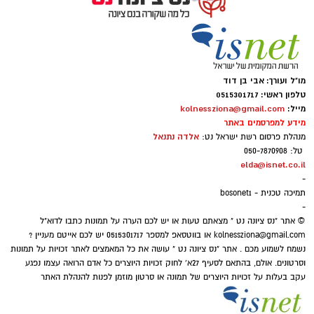
מו"ל ועורך: אבי בן דוד
טלפון ראשי: 0515301717
מייל:
kolnessziona@gmail.com
מידע למפרסמים באתר
אלדה נתנאל
מנהלת פרסום רשת ישראל נט:
טל: 050-7870908
elda@isnet.co.il
-
תמיכה טכנית - bosonet1
-
© אתר "נס ציונה נט " מצאתם טעות או יש לכם הערה על תמונות כתבו לדוא"ל
kolnessziona@gmail.com
או בווטסאפ למספר 0515301717 יש לכם אייטם מעניין ?
נשמח לשמוע מכם . אתר "נס ציונה נט " עושה את כל המאמצים לאתר זכויות על תמונות
וסרטונים. אולם, בהתאם לסעיף 27א' לחוק זכויות היוצרים כל אדם הרואה עצמו נפגע
עקב בעלות על זכויות היוצרים של תמונה או סרטון מוזמן לפנות להנהלת האתר