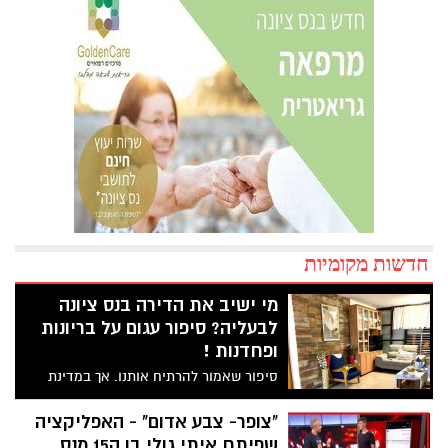
חדשות מקומיות
מי ישיב את הדירה בנס ציונה
לבעליה? סיפור עגום על בריונות
ופחדנות !
סיפור שאמור להרתיח אותנו. אך במדינת
סדום שלנו, הכל אפשרי. רוזה חבני ז"ל
נפטרה ימים מספר לפני שפינתה את דירתה
"צופר- צבע אדום" - האפליקציה
השכורה ברח' תל אביב 16. מאז לא מצליחים
שפיתח איתי גולי בן ה15 מנס