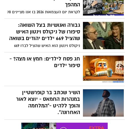
מתמשכת.
המהפך
לקראת יום העצמאות 2026 בו אנו מציינים 78
שנים למדינה בסימן של יצירה, גבורה ותקווה:
סרטון חדש לוקח אותנו לתחנות המרכזיות
גבורה ואנושיות בצל השואה:
שעיצבו את פני האומה. חובה לצפות!
סיפורו של ניקולס וינטון האיש
שהציל 669 ילדים יהודים בשואה
ניקולס וינטון הוא האיש שהציל לבדו 669
ילדים יהודים יתומים שהוריהם נרצחו בשואה
והבריח אותם מצ'כוסלובקיה לאנגליה, וינטון
חג פסח לילדים: חמץ או מצה? -
מצא ליתומים משפחות מאמצות. וינטון שמר
סיפור ילדים
את סודו במשך חמישים שנה. אשתו גילתה
את הסוד כשמצאה בעליית הגג מחברת עם
צילומים ושמות הילדים שניצלו. היא הזמינה
את הילדים הניצולים למפגש המרגש הזה.
השיר שכתב בר קופרשטיין
ניקולס וינטון נפטר ב-2015 בגיל 106.
במנהרות החמאס - יוצא לאור
והופך ללהיט -"המלחמה
האחרונה".
חמישה חודשים לאחר ששב מהשבי, בר
קופרשטיין מוציא יחד עם הזמר אלייצור את