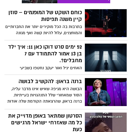
הטרור שזעזעה את ישראל. כעת, שנה לאחר
האסון, בוחר אשר לוי – מוזיקאי ותיק ובעל
כוחם השקט של המופנמים – סוזן
חדר החזרות "ביט" – להוציא אל העולם את
קיין משנה תפיסות
מה שנולד מתוך שבר: אלבום חדש בשם "כמה
כאב כמה כוח", הכולל עשרה שירים שנכתבו
בתרבות בה הכל מוקירים יותר את החברותיים
והולחנו לזכרם של בני משפחת קוץ.
והמוחצנים, עלול להיות קשה ואף מגונה
להיות מופנם. אבל, כפי שטוענת סוזן קיין
בהרצאתה מלאת הלהט, המופנמים מביאים
52 ימים סרט דוקו כאן 11: איך ילד
איתם לעולם כישרונות ויכולות יוצאי-דופן, ויש
בן 13 אמור להתמודד עם 7
לעודדם ולשבחם.
מחבלים?.
האחים יגיל ואור יעקב נחטפו בשביעי
לאוקטובר מביתם בקיבוץ ניר עוז יחד אביהם
יאיר ז"ל וזוגתו מירב טל. הם חזרו בעסקת
ברנה בראון: להקשיב לבושה
החזר השבויים הראשונה לאחר 52 יום בשבי.
הבושה היא מגיפה שאיש אינו מדבר עליה,
צפו בווידאו
הסוד שמאחורי שלל התנהגויות בעייתיות.
ברנה בראון, שהרצאתה הקודמת שלה אודות
הפגיעות הפכה להיט ויראלי, חוקרת מה עשוי
להתרחש כאשר אנשים בוחרים להתעמת
הסרטון שמתאר באופן מדוייק את
ראש-בראש עם הבושה שבהם. ההומור,
כל מה שאזרחי ישראל מרגישים
האנושיות והפגיעות שבה מתגלים בכל אחת
כעת