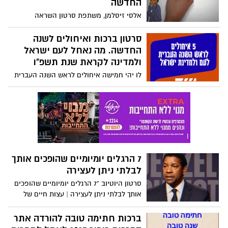
החדשה
מפתיע עם 50,000 אנשים.
אלסי זיסלמן, משתפת סרטון השראה
סרטון ברכות ואיחולים לשנה
החדשה. מה נאחל לעם ישראל
ולמדינה לקראת שנת תשפ"ו
לו יהי חמישה איחולים לראש השנה העברית
לעם ולמדינת ישראל שנה טובה ומתוקה
תשפו 2025. שלחו את הסרטון לחברים ובני
משפחה ואחלו להם, לעם ישראל ולמדינה
שנת החלמה, שנת פדיון שבויים ושתהיה לנו -
שנת תקווה אחדות והחלמה.
7 הרגלים יומיומיים שהופכים אותך
לבלתי ניתן לעצירה
סרטון היוטיוב "7 הרגלים יומיומיים שהופכים
אותך לבלתי ניתן לעצירה | עצות חיים של
דנזל וושינגטון - Inspire Force" מתאר שבעה
פרקטיקות יומיומיות להשגת גדולה, כולל
ברכות חתימה טובה להורדה אתר
התחלה בהכרת תודה או מטרה, שליטה