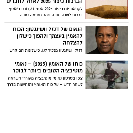
הברכות כיפור 2025 לאחל לחברים
בבוקר, טיפוח משמעת על פני מוטיבציה,
לקראת יום כיפור 2025 אספנו עבורכם אוסף
ביטול תירוצים, אימוץ כאב כשותף לצמיחה,
ברכות לשנה טובה וגמר חתימה טובה
ביטוי חיים לקיום וסיום היום בהתבוננות
להורדה. גלויות שנה טובה חתימה טובה יום
וחזרה לבניית עקביות.
הכיפורים 2025!
הנאום של דנזל וושינגטון: הכוח
להאמין בעצמך ולהפוך כישלון
להצלחה
דנזל וושינגטון מזכיר לנו: כישלונות הם קרש
קפיצה, התמדה היא המפתח, ורק חלומות
שמגובים במעשים הופכים למציאות. צפו:
כוחו של האומץ (2025) – נאומי
מוטיבציה הטובים ביותר לבוקר
צפו בסרטון נאומי מוטיבציה מעוררי השראה
לשחר חדש – על כוח האומץ והנחישות בדרך
להצלחה