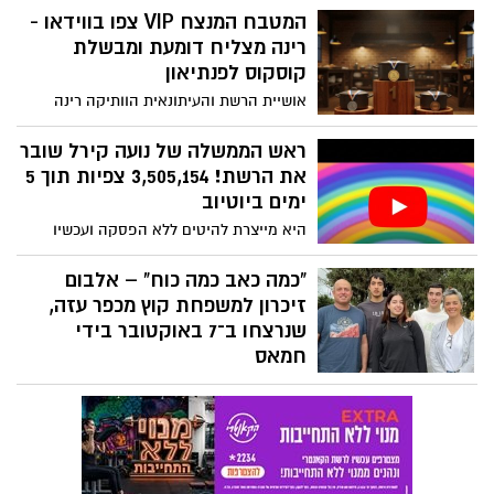
המטבח המנצח VIP צפו בווידאו -
הליווי של המטבח המנצח VIP 2025. השנה
משתתפים בו 5 זוגות שכל אחד מהם מוכר
רינה מצליח דומעת ומבשלת
בכל בית אך אנו יודעים עליהן מעט מאד. לצד
קוסקוס לפנתיאון
האוכל יש לא מעט חשיפות מרתקות ומרגשות
אושיית הרשת והעיתונאית הוותיקה רינה
והערב תורה של רינה מצליח לחשוף סוד גדול
מצליח חזרה למסך המרכזי בערוץ 12. יחד עם
מהעבר
האחיינית שלה היא מבשלת, מתווכחת עם אלי
ראש הממשלה של נועה קירל שובר
אוחנה ולא מסתירה את הרגשות ותחושת
את הרשת! 3,505,154 צפיות תוך 5
האובדן שמלווה את חייה
ימים ביוטיוב
היא מייצרת להיטים ללא הפסקה ועכשיו
לכבוד הקיץ היא שחררה להיט חדש שכבר
חורך את הרשתות החברתיות. קבלו את
"כמה כאב כמה כוח" – אלבום
הלהיט החדש של נועה קירל - ראש
זיכרון למשפחת קוץ מכפר עזה,
הממשלה. לתשומת לבכם!
שנרצחו ב־7 באוקטובר בידי
חמאס
ביום שבו המדינה כולה רעדה, גם ליבו של
המוזיקאי אשר לוי נשבר. ב-7 באוקטובר
נרצחו אחותו ליבנת קוץ, בעלה אביב ושלושת
ילדיהם – רותם, יונתן ויפתח – בביתם שבכפר
עזה, באחת מהטרגדיות הקשות של מתקפת