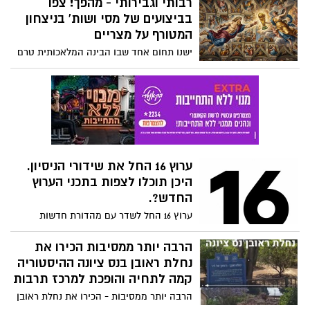
רבותי וגבירותי - מהפך! צפו
בביצועים של מסי ושות' בניצחון
המטורף על מצריים
ישנו תחום אחד שבו הבינה המלאכותית טרם
השתלטה על חיינו והוא ללא ספק מגרש
הכדורגל. המשחק בין ארגנטינה למצריים
ברבע גמר מונדיאל 2026 הוכיח לכל מי
שפקפק - מסי הוא הגדול מכולם, אבל רק אם
יזכה להניף שוב את גביע העולם.
ערוץ 16 החל את שידורי הניסיון.
היכן תוכלו לצפות בתכני הערוץ
החדש?.
ערוץ 16 החל לשדר עם מהדורת חדשות
בהגשת יעקב אילון. שר התקשורת שלמה
קרעי השתתף בטקס ההשקה, ובשלב הראשון
הרבה יותר ממסיבות הכירו את
הערוץ זמין בסלקום TV ובאתר הייעודי.
נחלת ראובן בנס ציונה ההיסטוריה
קמה לתחיה והופכת למרכז תרבות
הרבה יותר ממסיבות - הכירו את נחלת ראובן