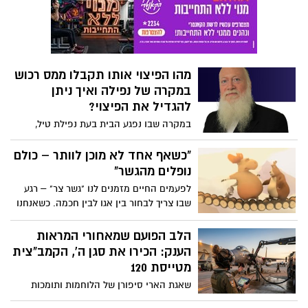
השיר החדש "המלחמה האחרונה". מדובר
ביצירה מרגשת במיוחד, שנולדה מתוך יומן
אישי שבר כתב בזמן שהוחזק במנהרות בעזה,
ברגעים הקשים ביותר שעבר.
מהו הפיצוי אותו תקבלו ממס רכוש
במקרה של נפילה ואיך ניתן
להגדיל את הפיצוי?
במקרה שבו נפגע הבית בעת נפילת טיל,
תקבלו פיצוי ממס רכוש, אך הפיצוי מוגבל.
מהו הפיצוי, והאם אפשר להגדיל את הפיצוי
"כשאף אחד לא מוכן לוותר – כולם
ממס רכוש? עו"ד יצחק פלבינסקי מספק את
נופלים מהגשר"
המידע החשוב
לפעמים החיים מזמנים לנו "גשר צר" – רגע
שבו צריך לבחור בין אגו לבין חכמה. כשאנחנו
מתעקשים לנצח בכל מחיר, אנחנו עלולים
להפסיד הרבה יותר. לפעמים דווקא מי שמוכן
הלב הפועם שמאחורי המראות
לזוז צעד אחד אחורה – הוא זה שמתקדם
הענק: הכירו את סגן ה', הקמב"צית
הכי רחוק.
מטייסת 120
שאגת הארי סיפורן של הלוחמות ותומכות
הלחימה - כשחושבים על מבצעים אוויריים