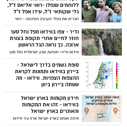
ללוחמים שנפלו -רואי אליאס ז"ל,
גלי שקותאי ז"ל, עידו אפל ז"ל
זוכרים את נופלי הערבה התיכונה - רואי
אליאס ז"ל נפל בעזה בנר ראשון של חנוכה
2023. בחנוכייה גדולה שנבנתה בגבעת צופר -
נדיר - צפו בווידאו מפל נחל סער
הודלק נר ראשון של החג- לזכרו ולזכר חבריו
חוזר לחיים אחרי תקופת בצורת
מצופר שנפלו במלחמת 'חרבות ברזל' גלי
ארוכה. כך נראה הגל הראשון
שקותאי ז"ל, עידו אפל ז"ל
ווידאו נדיר= תופעת טבע ישראלית נחל סער
שהיה יבש בחלקו בשל הבצורת ושאיבת יתר
חזר לחיים. צפו בווידאו מפל נחל סער חוזר
סופת גשמים בדרך לישראל -
לחיים אחרי תקופת בצורת ארוכה ועושה
ביירון בווידאו ותמונות לקראת
לכולנו טוב על הלב.
ההצפות הצפויות. ווידאו - מה
עשתה ביירון ביוון
כאשר השמיים מעל הפכו לגוון דרמטי של
חידון מקומות בארץ ישראל
אפור כבד, היה זה רק עניין של זמן עד
שהכוחות האדירים של הטבע יתפרצו. סופת
בווידאו - זהו את המקומות
הגשמים "ביירון" לא הגיעה כרחש, אלא
והאתרים בארץ ישראל
כהצהרה רועמת. כך נראית הסופה מבעד
איפה אנחנו בארץ ישראל ארץ עיר חידות
לעדשות המצלמה ותחזית מזג האוויר.
מקומות בישראל ארץ עיר בווידאו. חושבים