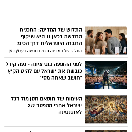
התלוש של המדינה: התכנית
החדשה בכאן 11 היא שיקוף
החברה הישראלית דרך הכיס:
התלוש של המדינה תכנית חדשה בערוץ כאן
11 שואפת לפרק את הטאבו סביב שיחות על
כסף: התכנית אמורה לנפץ את המחסום
לפני ההופעה בנס ציונה - נעה קירל
החברתי והאישי שמקשה עלינו, הישראלים,
כובשת את ישראל עם להיט הקיץ
לדבר בפתיחות על השכר שלנו. המסר הוא
"חושב שאתה מסי"
שברגע שמתגברים על המבוכה הראשונית
ומשוחחים על כך בצורה ישירה, השיחה
נפתחת והופכת קלה ומלמדת יותר.
העימות של חוסאם חסן מול דגל
ישראל אחרי ההפסד 3:2
לארגנטינה