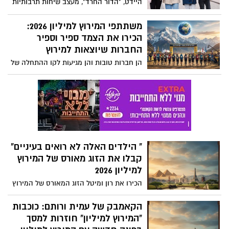
היידט, "הדור החרד", מעצב שיחות תרבותיות
ומעורר ויכוחים עזים על תפקידם של
הסמארטפונים בחברה. בשיחה זו, הוא חוקר
משתתפי המירוץ למיליון 2026:
כיצד ילדות מבוססת סמארטפון, המוגברת על
הכירו את הצמד ספיר וספיר
ידי הורות מגוננת יתר על המידה, מניעה את
החברות שיוצאות למירוץ
משבר בריאות הנפש בקרב צעירים. הוא גם
הן חברות טובות והן מגיעות לקו ההתחלה של
בוחן את הדחיפה לאיסור על טלפונים בבתי
המירוץ למיליון 2026 עם המון תקוות. הכירו
ספר ואת הצעדים הקונקרטיים שאנו יכולים
את הצמד ספיר וספיר החברות ספיר הרוש
לנקוט כדי לשפר את הבריאות הנפשית של
וספיר צמח וגם אנו נחזיק להן אצבעות!.
צעירים ברחבי העולם.
" הילדים האלה לא רואים בעיניים"
קבלו את הזוג מאורס של המירוץ
למיליון 2026
הכירו את רון ומיטל הזוג המאורס של המירוץ
למיליון 2026. הם מגיעים מבית דתי, חניכי בני
עקיבא לשעבר אבל לפי הפרומו הם הולכים
הקאמבק של עמית ורותם: כוכבות
להיות אחד הזוגות המסקרנים של העונה
"המירוץ למיליון" חוזרות למסך
החדשה.