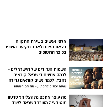
אלפי אנשים בשירת התקווה
בצאת הצום ולאחר תקיעת השופר
בכיכר החטופים
השמות הנדירים של הישראלים -
לכמה אנשים בישראל קוראים
זהב?. לכמה נשים קוראים נדירה.
שמות יכולים להפתיע - מה הם השמות
הנדירים של הישראליות והישראלים וכמה
אנשים נקראים בשם הזה. בחלק הראשון
מה עוצר אתכם מלהצליח? סרטון
שמות מפתיעים של ישראלים מהשם חולדה (
מוטיבציה מעורר השראה לשנה
13 נשים) ועד מי שקוראים לו זהב והשם הלא