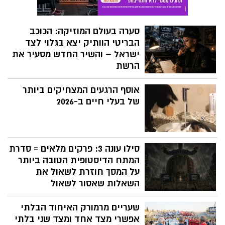
סערה בעולם המוזיקה: הכוכב
הבריטי הוותיק יצא בגלוי לצד
ישראל – והשיר החדש מסעיר את
הרשת
מי שהיה אליל נעורים בשנות השמונים ושיתף
אוסף הרגעים המצחיקים ביותר
פעולה עם מתופף יהודי חוטף חיצים מורעלים
של ביקורת לאחר ששחרר סינגל חדש שמזכיר
של בעלי חיים ב-2026
לעולם הצבוע את זוועות השבעה לאוקטובר
סילו עונה 3: פרקים מלאים = סדרת
המתח הדיסטופית הטובה ביותר
על המסך חוזרת לשאול את
השאלות שאסור לשאול
זו לא רק סדרת על עולם דיסטופי עתידני,
שעריים מרמורק האיחוד הבלתי
מאחורי עלילת הסדרה - סילו - מסתתרת
גרסה מתוחכמת, מותחת וקצבית ומתוחכמת
אפשרי מצד אחד ומצד שני בלתי