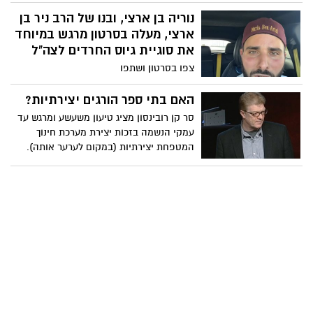
בנס ציונה ההיסטוריה קמה לתחיה והופכת
למרכז תרבות. על העבר המרתק של המבנה
נוריה בן ארצי, ובנו של הרב ניר בן
ממנו צמחה העיר נס ציונה
ארצי, מעלה בסרטון מרגש במיוחד
את סוגיית גיוס החרדים לצה"ל
צפו בסרטון ושתפו
האם בתי ספר הורגים יצירתיות?
סר קן רובינסון מציג טיעון משעשע ומרגש עד
עמקי הנשמה בזכות יצירת מערכת חינוך
המטפחת יצירתיות (במקום לערער אותה).