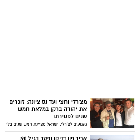
מצ'רלי וחצי ועד נס ציונה: זוכרים
את יהודה ברקן במלאת חמש
שנים לפטירתו
געגועים לצ'רלי: ישראל מציינת חמש שנים בלי
השכן האהוב, יהודה ברקן שהתגורר בנס
ציונה וצילם בה את הסרט נשיקה במצח.
אריך פון דניקן נפטר בגיל 90: