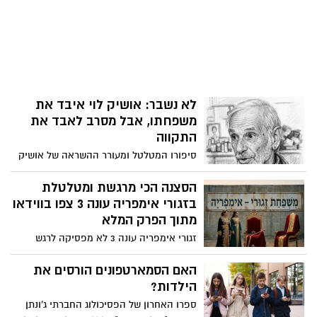
לא נשבר: אושיק לוי איבד את
משפחתו, אבל מסרב לאבד את
התקווה
סיפורו המטלטל ומעורר ההשראה של אושיק
לוי, מאייקוני התרבות הגדולים בישראל,
שמתמודד בשנים האחרונות עם רצף של
הסצנה הכי מרגשת ומטלטלת
טרגדיות אישיות קשות מנשוא. בתוך שנים
בזגורי אימפריה עונה 3 צפו בווידאו
ספורות איבד לוי את אשתו עדנה, את בתו
מתוך הפרק המלא
נועה שנפטרה ממחלת הסרטן בגיל 43 בלבד,
זגורי אימפריה עונה 3 לא מפסיקה לרגש
ואת אחיו, הזמר לוליק לוי.
ולשבור שיאים - צפו בווידאו של הסצנה הכי
מרגשת של הסדרה. .היא מזקקת בדיוק את
האם הסמארטפונים הורסים את
מה שהופך את הסדרה הזו לכל כך אהובה:
הילדות?
השילוב המטורף בין דרמה משפחתית קורעת
ספרו האחרון של הפסיכולוג החברתי ג'ונתן
לב להומור מושחז.