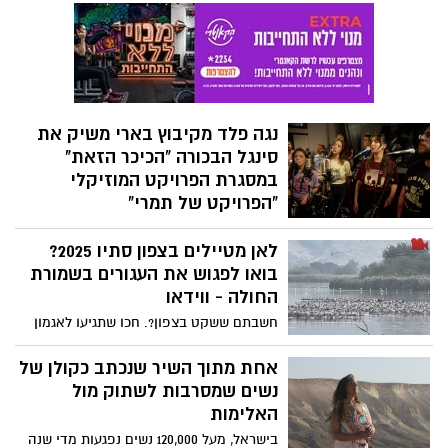
שאתם מכירים כל מקום בישראל?. קבלו את
הסרטון שמביא לכם מקומות ואתרים מיוחדים
בישראל. חושבים שאתם אלופים בידיעת
הארץ?. בואו נראה אתכם יודעים היכן צולמו
הסרטונים הבאים בארץ. חידון אתרים
ומקומות בישראל חלק 1.
נגה פלד מקיבוץ בארי משיק את
סינגל הבכורה "הכיכר הזאת"
במסגרת הפרויקט המוזיקלי
"הפרויקט של תמרי"
סינגל מקורי ראשון יוצא לאור במסגרת
לאן מטיילים בצפון סתיו 2025?
הפרויקט המוזיקלי "הפרויקט של תמרי" –
יוזמה שמאחדת מוזיקאים מהעוטף וממשיכה
בואו לפגוש את העגורים בשמורת
את מורשתה של תמר קדם סימן טוב ז"ל,
החולה - ווידאו
שייסדה יחד עם שגיא דקל חן, שורד השבי
חשבתם ששקט בצפון?. חכו שתגיעו לאגמון
שחזר הביתה לאחר 498 ימים בשבי החמאס.
החולה שם אלפי עגורים הגיעו בימים אלו
לחניית הביניים של הסתיו. צפו בווידאו ואולי
אחת מתוך השיר שנכתב כקולן של
תחליטו גם אתם לבקר כמונו בצפון המשתקם
נשים שמסרבות לשתוק מול
לאיטו ותוכלו לצפות בפלא השנתי בו שותפים
האלימות
עשרות אלפי בעלי כנף. ולא רק עגורים ראינו
בישראל, מעל 120,000 נשים נפגעות מדי שנה