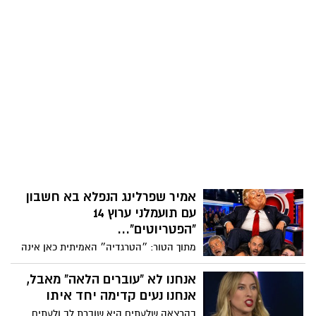
אמיר שפרלינג הנפלא בא חשבון
עם תועמלני ערוץ 14
"הפטריוטים"...
מתוך הטור: ״הטרגדיה״ האמיתית כאן אינה
שטראמפ עשה טראמפ. אלא שלמעודדות
ביציע פשוט נגמרו התירוצים. אין להם שום
אנחנו לא "עוברים הלאה" מאבל,
יועמ״שית מתחת למיטה שאפשר להאשים.
אנחנו נעים קדימה יחד איתו
שקמה ברסלר לא הסתננה לחדר הסגלגל עם
בהרצאה שלעתים היא שוברת לב ולעתים