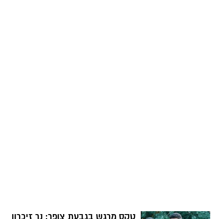
המשפחה מבאר שבע, הילדים של ויויאן ובבר,
טראמפ (שהיה הספונסר של התחרות) כחוויה
בעלי דוכן הפלאפל. צפו בווידאו לקראת
מעוררת סלידה.
העונה החדשה והמרגשת שתעלה בקרוב.
טקס מרגש בגבעת צופר: נר זיכרון