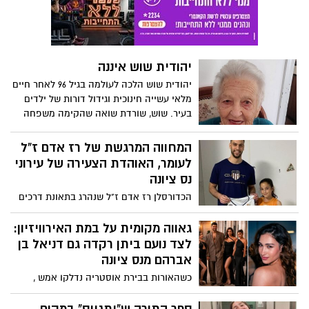
בדברי פרידתו הודה ליאיר לפיד והביע תמיכה
בריצה המשותפת עם נפתלי בנט. יצויין כי
לאחרונה אף הסתיימו נישואיו לעו"ד שלי
הרמן הנס ציונית.
יהודית שוש איננה
יהודית שוש הלכה לעולמה בגיל 96 לאחר חיים
מלאי עשייה חינוכית וגידול דורות של ילדים
בעיר. שוש, שורדת שואה שהקימה משפחה
ענפה, התמודדה בשנים האחרונות גם עם
אובדן אישי כבד, כאשר נכדה, נוי שוש ז"ל,
המחווה המרגשת של רז אדם ז"ל
נפל בקרבות השבעה באוקטובר. יהי זכרה
לעומר, האוהדת הצעירה של עירוני
ברוך.
נס ציונה
הכדורסלן רז אדם ז"ל שנהרג בתאונת דרכים
בצפון הובא למנוחות. בעונת 2022-2023 שיחק
בשורות עירוני נס ציונה ועד מהרה הפך לאחד
גאווה מקומית על במת האירוויזיון:
השחקנים החביבים על הקהל. מדובר
לצד נועם ביתן רקדה גם דניאל בן
בטרגדיה עצומה וכואבת מאוד. כדורסלן
אברהם מנס ציונה
הפועל גליל עליון ונבחרת ישראל, רז אדם ז"ל,
כשהאורות בבירת אוסטריה נדלקו אמש ,
נהרג בתאונת דרכים קשה בצפון, כשהוא בן 26
מדינה שלמה החזיקה אצבעות לזמר נועם
בלבד. כתבת הארכיון משנת 2023 מזכירה לנו
ביתן, עד אשר נקבע כי זכה במקום השני !! אך