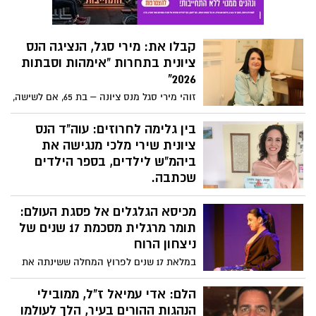
הדורס אנטון ויסוטה שחשוד בעבירות של
המתה בקלות דעת, נהיגה בקלות ראש
ובשכרות. עדי ראייה לתאונה: "הילדה חצתה
קבלו את: מירי סגל, הנציגה הנס
את הכביש במעבר החצייה ואז הוא פגע בה
ציונית בתחרות "אימהות וסבתות
בעוצמה והעיף אותה". הפרקליטות תבעה את
2026"
הארכת מעצרו ומתכוונת להגיש כתב אישום
תוך כדי ימי מעצרו
זוהי מירי סגל מנס ציונה – בת 65, אם לשישה,
סבתא ל-22 נכדים, סופרת ומומחית
לנומרולוגיה קבלית. אחרי שהתאלמנה בגיל
בין גלימה לחרוזים: עוה"ד הנס
צעיר, בנתה חיים מאפס והקימה משפחה
ציונית שירי מלכי מנגישה את
לתפארת, מירי עולה על המסלול בתחרות
ביהמ"ש לילדים, בספר הילדים
"אימהות וסבתות 2026" כדי לסגור מעגל
שכתבה.
ולהוכיח שיופי הוא קודם כל חוסן נפשי
עורכת הדין שירי מלכי, תושבת נס ציונה ואם
ועוצמה פנימית.
מכיסא הגלגלים אל פסגת העולם:
לילד בן 10, מוציאה ספר ילדים ייחודי שמבקש
להכניס את עולם המשפט אל חדרי הילדים.
תומר מרגלית מסכמת 17 שנים של
ב"מעשה בשישה שופטים" היא משלבת
ניצחון הרוח
חרוזים, פסיפס חברתי וערכים של שיח מכבד
במלאת 17 שנים לפרוץ המחלה ששינתה את
וגישור, ומנסה ללמד כבר מגיל צעיר: גם כשלא
חייה בגיל 14, תומר מרגלית הרקדנית הידועה
מסכימים – יש דרך ויש גבול
מנס ציונה - משתפת במסע המפרך מהשיתוק
הלם: אדי עמיאל ז"ל, ממובילי
הפתאומי ועד לתארים של אלופת עולם
הנהגות ההורים בעיר, הלך לעולמו