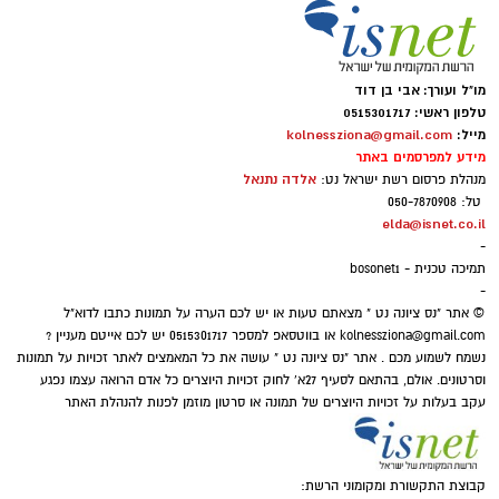
מו"ל ועורך: אבי בן דוד
טלפון ראשי: 0515301717
מייל:
kolnessziona@gmail.com
מידע למפרסמים באתר
אלדה נתנאל
מנהלת פרסום רשת ישראל נט:
טל: 050-7870908
elda@isnet.co.il
-
תמיכה טכנית - bosonet1
-
© אתר "נס ציונה נט " מצאתם טעות או יש לכם הערה על תמונות כתבו לדוא"ל
kolnessziona@gmail.com
או בווטסאפ למספר 0515301717 יש לכם אייטם מעניין ?
נשמח לשמוע מכם . אתר "נס ציונה נט " עושה את כל המאמצים לאתר זכויות על תמונות
וסרטונים. אולם, בהתאם לסעיף 27א' לחוק זכויות היוצרים כל אדם הרואה עצמו נפגע
עקב בעלות על זכויות היוצרים של תמונה או סרטון מוזמן לפנות להנהלת האתר
קבוצת התקשורת ומקומוני הרשת: