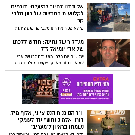
ציונה, מש"קית מתנדבים במחוז ירושלים
אל תתנו לחיוך להיעלם: תורמים
והמרכז, נבחרה למצטיינת אלוף על פועלה
לקלנועית החדשה של רונן מלבי
המסור. ליאם מגשימה חזון אישי בעבודתה
קר
עם אוכלוסייה מבוגרת, תוך מתן יחס חם וקשר
מי לא מכיר את רונן מלבי קר מנס ציונה?.
אנושי עמוק. עבורה, ההצטיינות היא ביטוי
לאחר גניבת הקלנועית שלו מתגייסת העיר
לשליחותה: היכולת להשפיע לטובה על חייהם
לרכוש עבורו כלי חדש ולהחזיר את לו את
מגדלור של נתינה: חודש ללכתו
של אחרים דרך הקשבה, אכפתיות ועשייה
האפשרות להתפרנס ולהמתיק את החיים של
של אדי עמיאל ז"ל
מעבר לנדרש.
תושבי נס ציונה בדרכו הייחודית - זהו הרגע
שלושים יום חלפו מאז נדם לבו של אדי
שבו הקהילה המלוכדת של נס ציונה מוכיחה
עמיאל בתום מאבק עיקש במחלת הסרטן,
שוב שאיש לא נשאר מאחור.
והחלל שהותיר אחריו בקהילה ובקרב מוקיריו
רק הולך ומעמיק, כשדמותו המאירה ממשיכה
להוות השראה ומופת לעשייה.
יו"ר הסוכנות הנס ציוני, אלוף מיל.
דורון אלמוג נחשף עד לעומקי
נשמתו בראיון ל"מעריב".
מזמן לא קראתי ראיון כה מרגש ומעמיק כמו