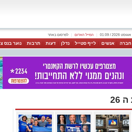
|
המייל האדום
|
לפרסום באתר
 חברה
אנשים
לייף סטייל
נדלן
דעות
תרבות
נוער בנס צי