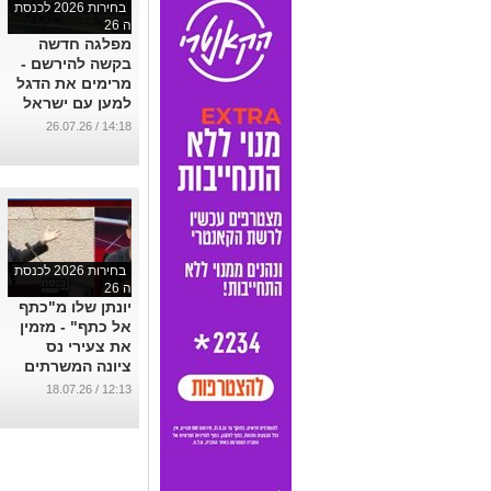
בחירות 2026 לכנסת
ה 26
מפלגה חדשה
בקשה להירשם -
מרימים את הדגל
למען עם ישראל
תורת ישראל וארץ
14:18 / 26.07.26
ישראל
...
בחירות 2026 לכנסת
ה 26
יונתן שלו מ"כתף
אל כתף" - מזמין
את צעירי נס
ציונה המשרתים
לשיחה על עתיד
12:13 / 18.07.26
המדינה. ראו וידאו
...