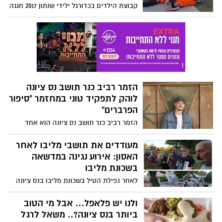
בייזום עסקאות מקרקעין
קבוצת הילדים בכדורגל ילידי שנתון 2017 חגגה
השבוע את מסיבת הסיום בארוע עליז ועל
האש וכמובן ברכות למאמן יוסי חבני . הורי
הקבוצה דאגו גם ברגעים הקשים ביותר, עת
נרצחה בתו שקד ז"ל בנובה, ליוסי ודאגו
לשמח אותו. ראו גם בסרטון
הזמר רביב כנר תושב נס ציונה
לוהק לתפקיד טוני במחזמר "סיפור
הפרברים"
הזמר רביב כנר תושב נס ציונה הוא אחד
הזמרים המצליחים בישראל בשנים האחרונות.
השבוע התבשרנו שרביב לוהק לתפקיד טוני
מעודדים את תושבי מליבו לאחר
במחזמר "סיפור הפרברים"
האסון: אירוע נגינה במדשאה
בשכונת מליבו
לאחר נפילת הטיל בשכונת מליבו בנס ציונה
ותחילת עבודות השיקום נערכה מחווה
לתושבי השכונה. קבוצת "מנגנים בפארק",
ולנו יש פלאפל... אבל מי הטוב
בניהולו של אפי באומן נגנה להנאת תושבי
ביותר בנס ציונה?.. משאל לרגל