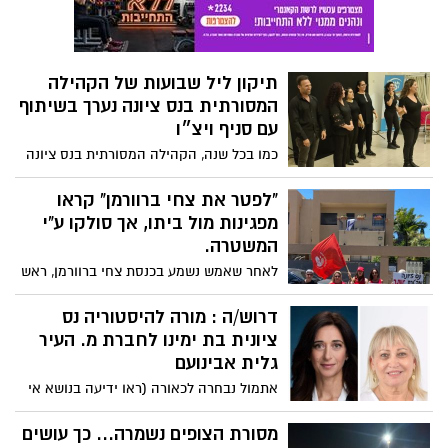
פשחה עיינות צוקים.
תיקון ליל שבועות של הקהילה
המסורתית בנס ציונה נערך בשיתוף
עם סניף ויצ״ו
כמו בכל שנה, הקהילה המסורתית בנס ציונה
קיימה (בשיתוף עם סניף ויצ״ו) את ״תיקון
ליל שבועות״. uכאשר אירוע מתחיל בארוחה
"לפטר את צחי ברוורמן" קראו
חלבית מעולה אין ספק שההמשך היה מרתק.
מפגינות מול ביתו, אך סולקו ע"י
חברה ואנשים בעיר באתר המקומון נס ציונה
המשטרה.
נט.
לאחר שאמש נשמע בכנסת צחי ברוורמן, ראש
הסגל של נתניהו, כועס על שר הביטחון גלנט
שהצביע נגד חוק הגיוס ודורש לפטרו..
דרוש/ה : מורה להיסטוריה נס
התיצבה היום משמרת מחאה של "נשים בונות
ציונית בת ימינו לחברת מ. העיר
אלטרנטיבה" מול ביתו של צחי ברוורמן בנס
גלית אבינועם
ציונה, אותו הם מכנות "שותף בכיר לחוק
אתמול נבחרה לכאורה (ראו ידיעה בנושא אי
ההשתמטות". אלא שהמשטרה מיהרה לסלקן
חוקיות הבחירה) חברת מ. העיר גלית אבינועם
מהמקום, לא ברור באיזו סמכות.
ליו"ר ועדות כספים ומכרזים ומיד מיהרה
מסורת הצופים נשמרה... כך עושים