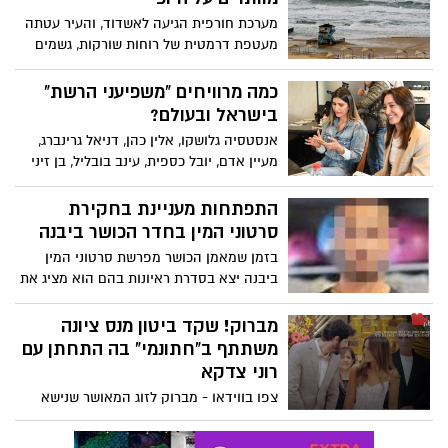
מערכת חורפית הגיעה לאשדוד, והעיר עטתה
מעטפת דרמטית של רוחות שורקות, גשמים
כבדים וים סוער. אך למרות מזג האוויר , רבים
מתושבי העיר לא נותרו בבתים – אלא יצאו
כמה מרוויחים "משפיעני הרשת"
חמושים במצלמות אל הרחובות והחופים,
בישראל ובעולם?
נחושים ללכוד את הקסם שבסערה.
אנסטסיה גלושקו, אלין כהן, דניאל גרינברג,
מעיין אדם, יובל כספית, עינב בובליל, בן זיני
ועוד חיים מההשפעה שלהם עליכם - כמה הם
מרוויחים בשנה וכמה מרוויחים בעולם
התפתחות מעניינת בחקירת
המשפיענים
סרטוני המין בחדר הכושר ביבנה
בזמן שמאמן הכושר מפרשת סרטוני המין
ביבנה יצא בסדרת ראיונות בהם הוא מציג את
עצמו כקורבן, עולה השאלה – הכיצד סרטונים
מלפני שנה וחצי נשמרו. האם בעצם
מברוק! שקד ביטון מנס ציונה
הסרטונים היו בטלפון הנייד שלו? האם מישהו
משתתף ב"חתונמי" בה התחתן עם
הקשור אליו ישירות הפיץ אותם? מבחינת
רוני צדקא
זמנים יש אי דיוקים, לכן המשטרה מבקשת
צפו בווידאו - מברוק לזוג המאושר שנישא
להרחיב את החקירה ולבחון גם את עצם
אמש בסדרה חתונה ממבט ראשון. החתן הינו
שמירת הסרטונים. תעלה השאלה מדוע אלו
בן נס ציונה שקד ביטון דוברו של חה"כ מעירנו
נשמרו במערכת או בנייד של בעל מכון הכושר?