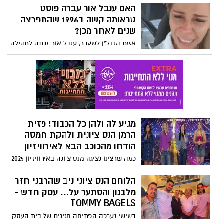
הרחבה.
האם ענבל אור עברה פוסט
טראומה קשה ב1996 שהתפרצה
שנים לאחר מכן?
אשת הנדל"ן לשעבר, ענבל אור זכתה לתהילה
מהירה בזכות ארגון קבוצות רכישה והקמת
פרויקטים יוקרתיים ואשר הסתבכה כלכלית
בהמשך, מגלה יותר ויותר בשנים האחרונות
תכונות קיצוניות של אי שפיות, מסתבר שיש
בעברה סיפור טראומטי מאוד משנת 1996
מגיע לה ולהן כל הכבוד! פזית
הרמן הנס ציונית ולהקת חמסה
הודחו מהכוכב הבא לאירוויזיון
כמה שרצינו נציגה מנס ציונה באירוויזיון 2025
אבל אתמול בערב הודח ההרכב המתאחד -
חמסה בו חברה פזית הרמן בת עירנו, מהמשך
הלוחם הנס ציוני ניב שהרבני חזר
התכנית של הכוכב הבא, לאחר ביצוע סוחף
מלבנון והסתער על... עסק חדש -
לשיר רקדי של ישי לוי.
TOMMY BAGELS
בשישי נערכה הפתיחה חגיגית של בית העסק