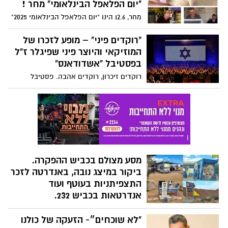
השכונה.
"יום הפלאפל הבינלאומי" מחר !
מחר, 12.6 הינו "יום הפלאפל הבינלאומי 2025"
ולרגל יום כה חשוב, קוראת מערכת "נס ציונה
נט" לקוראי האתר לנסות ולהכריע בשאלה
"רוקדים פיני" – מופע לזכרו של
הנצחית - מי הפלאפל הכי טוב בעיר... אנחנו
המוזיקאי והיוצר פיני שפיגלר ז"ל
במערכת סבורים שהמובילים הינם: פלאפל
בפסטיבל "אשדודאנס"
מזרחי ופלאפל 4 טעמים, אבל אתם יכולים
רוקדים זיכרון, רוקדים אהבה. פסטיבל
להציע בתגובותיכם כאן גם דוכני פלאפל
אשדודאנס מצדיע לפיני שפיגלר ז"ל: בין 7
אחרים, אך רק מנס ציונה ! ענו על הסקר בסוף
ל־10 ביולי תתקיים באשדוד המהדורה
הכתבה!
השמינית של פסטיבל אשדודאנס – פסטיבל
המחול הבינלאומי הגדול בישראל. במופע
ייקחו חלק רקדני סטודיו נדיר, שפועל כבר 22
שנה בנס ציונה, במופע מיוחד לזכרו של פיני
שפיגלר ז"ל.
מסע מצולם בכביש ההפקרה.
ביקור במיצג נובה, באנדרטה לזכר
התצפיתניות בעוטף ועוד
אנדרטאות בכביש 232.
ביקור חובה לכל ישראלי/ת: בחודשים
"לא שוכחים״- הזעקה של כולנו
האחרונים הפך כביש 232 לאתר עלייה לרגל.