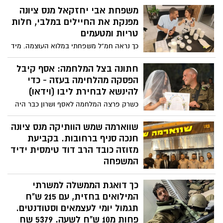
משפחת אבי יחזקאל מנס ציונה
מפנקת את החיילים במלבי, חלות
טריות ומטעמים
כך נראה חמ"ל משפחתי במלוא העוצמה. מיד
יום שישי אורזים עזרא אבי יחזקאל, עאדל,
מנס ציונה 1000 קופסאות מלבי חלות עוגות
חתונה בצל המלחמה: אסף קיבל
שתיה קלה ועוד מטעמים ומחלקת לחיילים
הפסקה מהלחימה בעזה - כדי
בבסיסים הקרובים. היום הם בדרכם לצאלים
להינשא לבחירת ליבו (וידאו)
לפנק את לוחמנו באהבה.
כשרק פרצה המלחמה לאסף ושרון כבר היה
ברור שכנראה לא יוכלו לקיים את החתונה
שלהם בשני בנובמבר כמתוכנן. שניהם גויסו
שווארמה שמש הוותיקה מנס ציונה
למילואים ואסף נכנס להילחם ברצועת עזה.
חנכה סניף ברחובות. בקביעת
למרות זאת, השניים לא אמרו נואש והחליטו
מזוזה כובד הרב דוד טימסית ידיד
לקיים חופה צנועה בבסיס, ובזכות אנשים
המשפחה
טובים זה הפך לאירוע של ממש. בתחילת
מי לא מכיר את שווארמה שמש בנס ציונה?.
השבוע זה קרה - אסף קיבל אישור לקחת
כך דואגת הממשלה למשרתי
היום התבשרנו על פתיחת סניף חדש ברחוב
הפסקה מהלחימה כדי להינשא לבחירת ליבו.
הרצל 168רחובות שייקרא, איך לא, "שווארמה
המילואים בחזית, עם 215 ש"ח
כשהוא לבוש מדי צה"ל ונושא עליו את נשקו,
שמש" הסניף הוא בבעלות משפחת אילן
תגמול יומי לעצמאים וסטודנטים.
השניים נכנסו תחת החופה כשרמי קליינשטיין
(שמש) מנס ציונה, כאשר גולת הכותרת
פחות מ10 ש"ח לשעה. 5379 שח
מלווה אותם בשירה. הרב היה רב צבאי,