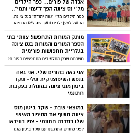
אגדה של פורים... כפר הילדים
בתום השיעור זללו הילדים להנאתם מהגבינות
מל"י נס ציונה הפך ל"עמי ותמי"..
תוצרת הבית. וכמובן הודו ל"סבא יוסי" על
הלימוד וההשקעה.
כפר הילדים מל"י "נווה יהודה" בנס ציונה,
הפועל למען ילדים ונוער שהוצאו מבתיהם
ומעניק להם בית חם, לבש חג ועוצב בהשראת
האגדה הקלאסית "עמי ותמי". רחבי הכפר
מותק המורות התחפשו! צוותי בתי
קושטו בתפאורה קסומה של בית הממתקים
הספר המורים והמורות בנס ציונה
המפורסם, התחפושות והפעילויות היו ברוח
בגלריית תחפושות פורימית
הסיפור, והילדים נהנו מחגיגה ססגונית מלאה
חשבתם שרק התלמידים מתחפשים בפורים?.
בצבעים, מתוקים ושמחה.
ראו בגלריית התמונות את צוותי בתי הספר
בנס ציונה, המורות והמורים וצוותי מוסדות
אני גאה בהורים שלי. אני גאה
החינוך שנתנו דוגמא והתחפשו כמיטב
בנפש השיפוצניקית שלי- שקד
המסורת הפורימית.
ביטון מנס ציונה במונולוג בעקבות
חתונמי
שקד ביטון מנס ציונה חשף בפני צופי ערוץ 12
במוצאי שבת - שקד ביטון מנס
את הסיפור המשפחתי וריגש מדינה שלמה.
לאור התגובות הרבות הוא פרסם היום פוסט
ציונה חושף את הסיפור האישי
אישי בו הבהיר וענה על השאלות הפתוחות
שלו בסדרה חתונמי - צפו בווידאו
מהפרק של אתמול.
לפני כחודש התרגשנו עם שקד ביטון מנס