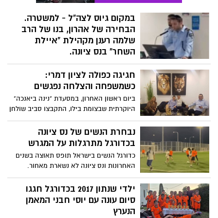
במקום גיוס לצה"ל - למשטרה.
הבחירה של אהרון, בנו של הרב
שלמה רענן מקהילת "איילת
השחר" בנס ציונה.
הידעתם שישנם צעירים חרדיים בני ישיבות
חגיגה כפולה לציון דמרי:
לשעבר שהתגייסו למשטרה במקום לצה"ל?
אחד מהם הינו אהרון ידידיה, בנו של הרב
כשמשפחה והצלחה נפגשים
שלמה רענן, מקים מוסדות "איילת השחר"
ביום ראשון האחרון, במסעדת "נינה ביאנכה"
בארץ בכלל ובנס ציונה בפרט. (הוא עצמו,
היוקרתית שבצומת בילו, התקבצו סביב שולחן
אגב, שהה בגיל הגיוס בחו"ל, אך כששב ונישא,
אחד בני משפחתו של ציון דמרי – והייתה לכך
התגייס מיד לשלב ב' ולמילואים)
יותר מסיבה אחת (או שלוש). יזם הנדל"ן
נבחרת הנשים של נס ציונה
ועורך הדין ציון דמרי, האיש שעומד מאחורי
בכדורגל מתרגלות על המגרש
עשרות עסקאות פורצות דרך, חגגו באותו ערב
כדורגל הנשים בישראל תופס תאוצה בשנים
שלושה רגעים גדולים: את יום הולדתה ה־30
האחרונות ונס ציונה לא נשארת מאחור.
של בתו, עורכת הדין טוהר דמרי-קופרווסר –
הנבחרת כבר עורכת אימונים ראשונים - אז
המנהלת כיום את משרד עורכי הדין דמרי
אם אתן בעניין זה הזמן להצטרף.
ילדי שנתון 2017 בכדורגל חגגו
ושות' ברחובות, את הולדת בנה, נכדו של ציון
סיום עונה עם יוסי חבני המאמן
דמרי – מתנה שאינה ניתנת לרכישה, ואת
הנערץ
הצלחת אחד המהלכים הגדולים בקריירה שלו