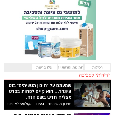
רכילות
תמונות וסרטוני השבוע
עלו ברשת
ידידותי לסביבה
שמעתם על "תיכון מגשימים" בנס
ציונה?... הוא קיים לפחות בסרט
מצליח חדש בשם הזה.
"תיכון מגשימים" - העיבוד הקולנועי לאופרת
הראפ המצליחה מאת עמית אולמן וג'ימבו ג'יי
זוכה לתשבחות המבקרים ולציון מרבי בבתי