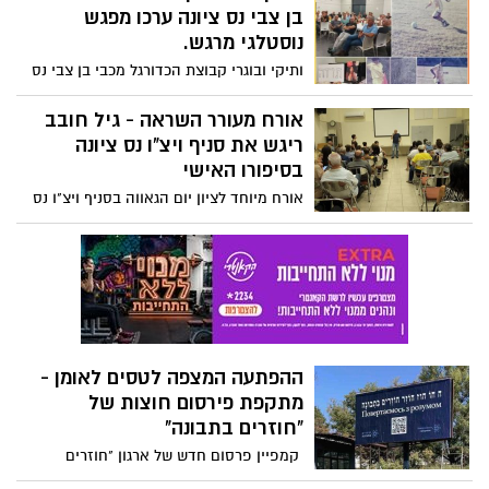
קורץ) מספר על פועלה של יקירת נס ציונה
בן צבי נס ציונה ערכו מפגש
לאה בוקאי המסיימת את תפקידה בעמותת
נוסטלגי מרגש.
עלמה שמטפחת את מועדוניות אגף הרווחה
ותיקי ובוגרי קבוצת הכדורגל מכבי בן צבי נס
בנס ציונה לאחר כ 30 שנה.
ציונה ערכו בשבוע שעבר מפגש נוסטלגי
במרכזו סיפר בוגר הקבוצה יוסי חבני על דרכו
אורח מעורר השראה - גיל חובב
ככדורגלן ששיחק בשתי הקבוצות של נס
ריגש את סניף ויצ"ו נס ציונה
ציונה, מכבי בן צבי וסקציה נס ציונה, על
בסיפורו האישי
הקשר המשפחתי לקבוצה ועל בתו שקד חבני
אורח מיוחד לציון יום הגאווה בסניף ויצ"ו נס
ז"ל שנרצחה במסיבת הנובה.
ציונה - גיל חובב המוכר כאיש טלוויזיה,
עיתונאי, מחבר ספרים ואיש קולינריה
מהאהובים והמשפיעים בארץ שסיפר על דרכו
האישית והמסע האישי שעבר בהתמודדות
האישית שלו עם היציאה מהארון
ההפתעה המצפה לטסים לאומן -
מתקפת פירסום חוצות של
"חוזרים בתבונה"
קמפיין פרסום חדש של ארגון "חוזרים
בתבונה" בסלוגן - ח חו חוז חוזר חוזרים