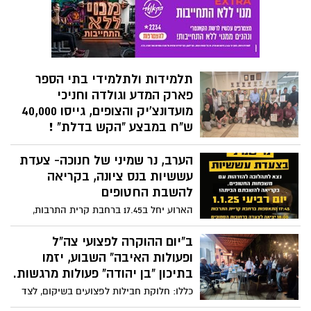
בועז טופורובסקי ומועמד למועצת העיר
עתה המשטרה מגישה בקשה לחדור אל
ברשימה של בוקסר והכלה היא רוני צדקא.
מכשיר הטלפון הנייד של מאמן הכושר.
השניים נפגשו כידוע לראשונה בחופה.
תלמידות ולתלמידי בתי הספר
פארק המדע וגולדה וחניכי
מועדונצ'יק והצופים, גייסו 40,000
ש"ח במבצע "הקש בדלת" !
יו"ר סניף נס ציונה של האגודה למלחמה
הערב, נר שמיני של חנוכה- צעדת
בסרטן יהודית כהן הודתה לנערים ולנערות
שגייסו סכום מכובד מאוד של 40,000 ₪.
עששיות בנס ציונה, בקריאה
להשבת החטופים
הארוע יחל ב17.45 ברחבת קרית התרבות,
בהשתתפות יותם כהן שאחיו נמרוד עודנו
חטוף בעזה. בואו והצטרפו לקריאה: החזירו
ב"יום ההוקרה לפצועי צה"ל
אותם הביתה - ע כ ש י ו !
ופעולות האיבה" השבוע, יזמו
בתיכון "בן יהודה" פעולות מרגשות.
כללו: חלוקת חבילות לפצועים בשיקום, לצד
סימפוזיון מרגש בהשתתפות פצועים. ראו