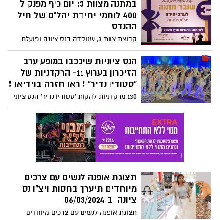
ותוגה ויגון ושאט נפש. וימים על ימים חטופייך
במתנה מצוות 3: יום כיף מפנק ל
נעולים, וימים על ימים חיילייך נופלים, ומאות
400 לוחמי יחידת יהל"ם של חיל
אלפי מפונייך קמלים, וחבר שרייך עוסקים
ההנדס
בסקרים, בפילוג, בשיסוי, בליבוי יצרים, (ראו
קבוצת צוות 3, שנוסדה בנס ציונה ופועלת
הטקסט המלא והאזינו לשיר)
מרחובות, מאמצת את פלגת ס'2 ביחידת
יהל"ם של חיל ההנדסה, חידשה לאחרונה את
הנס ציוניות שיככבו במופע ערב
אימוץ היחידה במסגרת "אמץ לוחם".
הזיכרון בערוץ 11- הרקדניות של
"סטודיו נדיר" ! ראו חזרה בוידיאו !
130 מרקדניות להקות 'סטודיו נדיר' הנס ציוני
בכיתות ג'-ד' ותיכון השתתפו השבוע בצילומים
לטקס שישודר בערב יום הזכרון בכאן 11
בטלויזיה. יהיו חלק המחול והאמנות היחידי
שיוצג בטקס. ראו החזרה בוידאו:
תצוגת אופנה לנשים עם צרכים
מיוחדים תיערך בחסות ויצ"ו נס
ציונה ב 06/03/2024
תצוגת אופנה לנשים עם צרכים מיוחדים