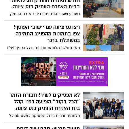
חודש האזרח הוותיק הבינלאומי
שמיר. מכאן נאחל לו שיקום קל וחזרה מהירה
בבית האזרח הוותיק בנס ציונה.
למגרשים.
בשבוע שעבר התקיים בבית האזרח הוותיק
אירוע מקצועי השם זרקור על הטיפול
בקשישים חולי דמנציה ומחלות דומות אשר
ויצו נס ציונה עם יישובי העוטף!
כלל סיור באגף המוגן במרכז יום לחשיפה
צפו בתמונות מהפנינג התמיכה
והתרשמות ממגוון הפעילויות במקום.
במשתלת ברגר
מאז תחילת מלחמת חרבות ברזל בסניף ויצ"ו
נס ציונה המתנדבות לא נחות לרגע. ביום שישי
התארחה בסניף משתלת ברגר שבעוטף ואתם
הגעתם רכוש פרחים , צמחי תבלין ורקפות
בעלות ידידותית.
לא מפסיקים לשיר! חבורת הזמר
״הכל בקול״ הופיעה בפני קהל
בית האזרח הוותיק בנס ציונה.
מלחמת חרבות ברזל הפסיקה כמעט את כל
פעילויות התרבות במדינה. אבל חבורת הזמר
״הכל בקול״, מבית החברה לתרבות ופנאי
תיעוד מרגש: חבריו של לוחם