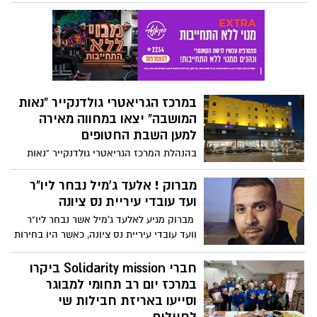
ציונה בשעה שנישא לרוני צדקא בסדרה
חתונה ממבט ראשון 2025. בפרק שישודר
במוצאי שבת 08/03/2025 העיר נס ציונה תשב
מרותקת למסך בשעה ששקד ביטון מנס ציונה
יחשוף את הסיפור האישי שלו בסדרה חתונמי
במרכז הגריאטרי גולדנקייר "נאות
המושבה" יצאו במחווה מאירה
למען השבת החטופים
בהנהלת המרכז הגריאטרי גולדנקייר "נאות
המושבה" החליטו על מחווה מרשימה להזכרת
חובתנו לפעול למען השבת החטופים והאירו
מברוק ! אלעד ג'מיל נבחר ליו"ר
את המבנה כולו בהתאם
ועד עובדי עיריית נס ציונה
מברוק מגיע לאלעד ג'מיל אשר נבחר ליו"ר
וועד עובדי עיריית נס ציונה, כאשר היו בחירות
רק ליו"ר הוועד. אלעד הינו מנהל מדור
אחזקה באגף הנוער ואחראי על כל הטורנירים
חברי Solidarity mission ביקרו
בכדורגל לילדים ולנוער. ב ה צ ל ח ה !
במרכז יום רב תחומי למבוגר
וסייעו באריזת חבילות שי