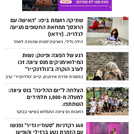
ימימה.
שתיקה רועמת ביפו: "האישה עם
הרוכסן" ממחאת החטופים מגיעה
לגלריה. (וידאו)
הילה גלילי, הארטיביסטית שהפכה לאחד
הסמלים הבולטים במאבק למען החטופים,
כשסימן ההיכר המובהק ביותר שלה, הוא
רגע של הפוגה ופינוק: נשות
הרוכסן הסוגר את פיה והחבל הכרוך סביבה,-
המילואימניקים מנס ציונה זכו
מציגה את עבודותיה בתערוכת בכורה:
לערב הוקרה ב"גולדנקייר"
"קשורה בעיניים פקוחות" במרכז עמיעד. איש
במסגרת סדרת אירועים, קיים "גולדנקייר" ערב
המחאה הנס ציוני וידידה, ד"ר אילן סמיש
מיוחד, שלישי בסידרה, לנשים במילואים
ירצה שם מחר בערב 20.00 .
ולנשות חיילי המילואים מהעיר, שכלל טיפולי
הצלחה ל"יום ההליכה" בנס ציונה:
גוף ונפש, סדנאות וארוחה טובה, כהבעת
למעלה מ-1,000 תלמידים
תודה על התקופה המאתגרת.
השתתפו.
רחובות נס ציונה התמלאו בשישי בבוקר
באנרגיה, במסגרת "יום ההליכה" העירוני שבו
לקחו חלק למעלה מ-1,000 תלמידות
140 רקדניות "סטודיו נדיר" נפגשו
ותלמידים מבתי הספר היסודיים ברחבי העיר.
עם הזמרת נטע ברזילי והופיעו