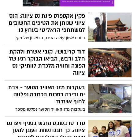
קלינרמן, רקדניות 'להקת וולר' ו'קבוצת
פלמנקו נשים', סחפו אותנו בביצוע מרגש
פקין אקספרס פינת נס ציונה: הנס
למיזם "שובי לביתך", בקריאה להשבת כל
ציוני שנותן את הטיפים החשובים
החטופים הביתה, עכשיו! צפו בתמונות
למשתתפי הראליטי בערוץ 13
שצלמה יעל שגיא
ביום ראשון עולה הפרק הראשון של פקין
אקספרס הראליטי החדש של ערוץ 13.
המתמודדים נאלצים להסתדר עם דולר אחד
דוד קריבושי, קובי אשרת ולהקת
ביום במזרח הרחוק בדרך לפרס הגדול. וממי
חלב ודבש, הביאו הבוקר רגע של
אפשר ללמוד להסתדר במציאות המאתגרת?.
הפוגה וחוויה מלכדת לוותיקי נס
אוהד הנווד מנס ציונה.
ציונה
בוקר של הפוגה כל כך נדרשת, לאזרחים
בעקבות מזג האוויר הסוער - צבת
הותיקים! כיף היה לראות אותם הבוקר,
באולם מלא עד אפס מקום. כשעל הבמה דוד
ים נדירה בסכנת הכחדה נפלטה
קריבושי, קובי אשרת ולהקת חלב ודבש.
לחוף אשדוד
לראותם ולשומעם שרים יחדיו את השירים של
בעקבות מזג האוויר הסוער נפלטו מספר
פעם, שתמיד ובימים אלו במיוחד, מחממים
צבים ביממה האחרונה מהים אל החופים.
את הלב ! ולוואי וירבו ארועים כאלו בנס ציונה
באשדוד אותרה צבה נדירה בת 60 כשהיא
סדר טו בשבט מרגש בסניף ויצו נס
באפיסת כוחות, ונלקחה לטיפול במרכז
ציונה. כך חגגו נשות העוגן למען
ההצלה במכומרת