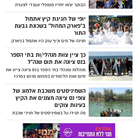
הסתם ילמדו על כך עתה לראשונה) ליד
הבוקר יצאו יחדיו מטופלי ועובדי לצעדת
הכיסאות הצהובים...
מחאה סמלית בקירבת ביה"ח הגריאטרי .
המאבק משותף לכולנו, אמרו.
יופי של חגיגת קיץ אתמול
ב"פארק המחול" בשכונת גבעת
התור
חגיגה של מים וכיף ענק היו אתמול בפארק
המחול עם מתקני מים, קצף מרענן ומתנפחים,
כאשר על הבמה המרכזית להקת הבאגיס
כך ציין צוות מנהלי/ות בתי הספר
במופע שירים וריקודים שמח. הכל כחלק
בנס ציונה את תום שנה"ל
מסידרת ארועי הקיץ של העיריה.
מנהלות ומנהלי בתי הספר בנס ציונה ציינו את
סיום שנת הלימודים במפגש מרגש במרכז
פרס לשלום המפגש נפתח בארוחת צהרים
טעימה בהמשך צפו המנהלים בתערוכה של
השמיניסטים משכבת אלמוג של
הצלם זיו קורן שתיעד בכשרון ורגישות את
צופי נס ציונה מצננים את הקיץ
זוועות ה 7.10 ואת מלחמת חרבות ברזל.
בעינות צוקים
מה תגידו על בשמיניסטים של חניכי שכבת
אלמוג של צופי נס ציונה?. בתום סמינר בנושא
"עוגנים בעבר" הן נסעו לעין גדי לפעולת סיכום
ולא פסחו על טבילה צוננת במי מעיינות עין