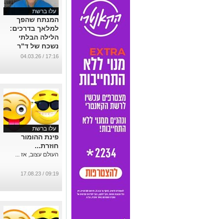
עלו ברשת
המנתח שהפך
למלאך בדרכים:
הלילה הבלתי
נשכח של ד"ר
עספור הכירורג
17:16 / 04.03.26
מקפלן
...
עלו ברשת
פינת ההומור
חוזרת...
העולם עצוב, אז ...
09:19 / 17.08.23