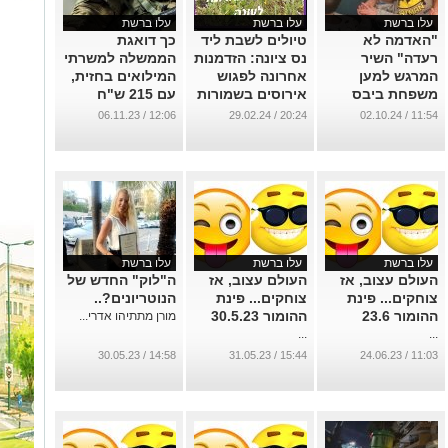
עלו ברשת
עלו ברשת
עלו ברשת
"האדמה לא
טיולים לשבת ליד
כך דואגת
רעדה" השיר
נס ציונה: הזדמנות
הממשלה למשרתי
המרגש למען
אחרונה לפגוש
המילואים בחזית,
משפחת ביבס
אירוסים בשמורות
עם 215 ש"ח
שעדיין בשבי
הטבע
תגמול יומי
12:06 / 06.11.23
20:24 / 29.02.24
11:54 / 02.10.24
החמאס
לעצמאים
...
וסטודנטים. פחות
...
מ10 ש"ח לשעה.
5379 שח ל25 ימי
לחימה.
...
עלו ברשת
עלו ברשת
עלו ברשת
העולם עצוב, אז
העולם עצוב, אז
ה"לוק" החדש של
צוחקים... פינת
צוחקים... פינת
הנוטריונים?..
ההומור 23.6
ההומור 30.5.23
מורן מתתיהו אדרי...
...
...
14:58 / 30.05.23
15:44 / 31.05.23
11:03 / 24.06.23