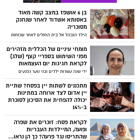
המקרה הקשה ביותר שטופל בפגיית בית
החולים". ד"ר עומר גלובוס מנהל הפגייה:
בן 6 אושפז במצב קשה מאוד
"התינוק גנח בן יובל מוכיח שיש ניסים בעולם"
באסותא אשדוד לאחר שנחנק
מסוכריה
הילד הובהל אל בית החולים לאחר שכוחות
ההצלה ביצעו בו החייאה. לאחר ייצוב מצבו,
הוא הועבר להמשך טיפול במחלקת טיפול
מומחי עיניים של הכללית מזהירים
נמרץ ילדים של ביה"ח. מצבו מוגדר קשה
מפני השימוש בספריי קצף (שלג)
מאוד והוא מורדם ומונשם
לקראת חגיגות יום העצמאות
ידי שנה עשרות ילדים ובני נוער נפגעים
בחגיגות יום העצמאות וסובלים מפגיעות
בעיניים עקב שימוש בתרסיסי שלג״ מציינת
מתכננים לשתות יין בפסח? שתיית
ד"ר אורלי ווסוקי ליאור, מומחית ברפואת
יין אדום לצד ארוחה במתינות
עיניים לילדים, מחוז מרכז כללית
יכולה להפחית את הסיכון לסוכרת
ב-14%
במחקר שהתפרסם בספרד נמצא כי יין משפר
לקראת פסח: זוכרים את שפרה
את תגובת הגוף לאינסולין, פרופ' חוליו
ויינשטיין: "מחקר זה מצטרף למחקר שנעשה
ופועה, המיילדות העבריות
ביחידה לניהול הסוכרת בוולפסון בו נמצא כי
שהתריסו נגד פרעה? כך הן נראו...