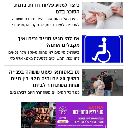
מענה שיקומי וטיפולי למבוגרים אשר זקוקים
כיצד למנוע עליות חדות ברמת
לשיקום, ולחיזוק ולילדים עם לקויות שונות
הסוכר בדם
ואיחור התפתחותי.
שמירה על רמות סוכר יציבות בדם חשובה
לאנרגיה, למצב הרוח, לתפקוד הקוגניטיבי
ולרווחה הכללית. מה יכול לגרום לעליות
קיצוניות, כיצד להתמודד איתן, ומתי צריך
אז למי מגיע חניית נכים ואיך
לגשת לטיפול רפואי?
מקבלים אותה?
בישראל קיימים לא פחות מ-340 אלף זכאים
לתו נכה, המשויכים ללמעלה מ-417 אלף כלי
רכב. חוק חניית נכים- כל מה שרציתם לדעת
ולא העזתם לשאול מביא: עו"ד רונן אבניאל
נס באסותא: פעוט ששהה בפגייה
במשך 80 יום והיה תלוי בין חיים
ומוות משתחרר לביתו
כנגד כל הסיכויים משתחרר היום לביתו בנם
של יובל ואמיר גנח לאחר ששהה בפגייה קרוב
ל-80 יום במהלכן התנדנד בין חיים למוות
כתוצאה מהסתבכות של מחלת "חוסר בשלות
ריאתית" שהחמירה בצורה קיצונית לצד
הסתבכות עם יתר לחץ דם ריאתי. "זהו