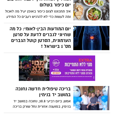
מינרלים, נוגדי חמצון, שיפור יכולות המוח,
יום כיפור בשלום
מאוד העלולים אף להסתיים בהשתלת קרנית
הקטנת הסיכון למחלות לב. ומה באשר
בניסיון להציל את העין"
איך תתכוננו לצום כיפור באופן יעיל מה לאכול
לסוכרתיים? כל הסיבות להוסיף רימון לתזונה
ומה לעשות כדי לא להרגיש רעבים כל המידע
שלכם
באדיבות מיטל עזר תזונאית קלינית וספורט,
יועצת תזונה בחברת הרבלייף
יום המודעות הבין-לאומי: כל מה
שחיוני לגברים לדעת על סרטן
הערמונית, הסרטן קוטל הגברים
מס' 1 בישראל !
הסרטן הכי נפוץ בקרב גברים: על פי
נתוני משרד הבריאות, נכון לשנת 2019 התגלו
2,493 גברים שחלו בסרטן חודרני של
הערמונית. עיקר התחלואה היה בגילים 74-70
בקרב יהודים ואחרים ובגילים 75 ומעלה בקרב
ערבים. בשנת 2019 נפטרו מהמחלה 493
גברים. עיקר התמותה נצפה בישראל בבני 75
בריכה טיפולית חדשה נחנכה
ומעלה. הסוכנות הבין-לאומית לחקר הסרטן
במושב יד בנימין
של ארגון הבריאות העולמי חוזה כי בשנת
2040 כ-5,250 גברים ישראלים עתידים
אמש, ביום רביעי 30.8, נחנכה במושב יד
לחלות בסרטן הערמונית.
בנימין, במועצה אזורית נחל שורק בריכה
טיפולית חדשה ומפוארת, המיועדת לתת