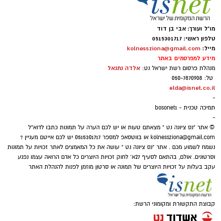
מו"ל ועורך: אבי בן דוד
טלפון ראשי: 0515301717
מייל:
kolnessziona@gmail.com
מידע למפרסמים באתר
אלדה נתנאל
מנהלת פרסום רשת ישראל נט:
טל: 050-7870908
elda@isnet.co.il
-
תמיכה טכנית - bosonet1
-
© אתר "נס ציונה נט " מצאתם טעות או יש לכם הערה על תמונות כתבו לדוא"ל
kolnessziona@gmail.com
או בווטסאפ למספר 0515301717 יש לכם אייטם מעניין ?
נשמח לשמוע מכם . אתר "נס ציונה נט " עושה את כל המאמצים לאתר זכויות על תמונות
וסרטונים. אולם, בהתאם לסעיף 27א' לחוק זכויות היוצרים כל אדם הרואה עצמו נפגע
עקב בעלות על זכויות היוצרים של תמונה או סרטון מוזמן לפנות להנהלת האתר
קבוצת התקשורת ומקומוני הרשת: