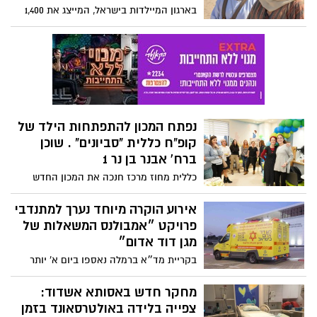
שתיית משקאות אלכוהיילים במידה הברורה,
בארגון המיילדות בישראל, המייצג את 1,400
של 3-4 כוסות בשבוע, עשויה למנוע את
המיילדות בישראל (ראו גם בוידאו) זוכרים את
התפרצות המחלה"
שפרה ופועה, המיילדות העבריות שהתריסו
נגד פרעה אשר ציווה עליהן " כל זכר היילוד,
היאורה תשליכוהו".- והם בקשו מתוכנת בינה
מלאכותית ליצור תמונה שלהן... ארגון
המיילדות בישראל, מגיש לכם עובדות
מרתקות ותמונות ששוחזרו בעזרת בינה
נפתח המכון להתפתחות הילד של
מלאכותית, על המיילדות האמיצות שמילאו
קופ"ח כללית "סביונים" . שוכן
תפקיד חיוני בעיצוב מהלך ההיסטוריה של
ברח' אבנר בן נר 1
עמנו.
כללית מחוז מרכז חנכה את המכון החדש
להתפתחות הילד סביונים. יספק מגוון
טיפולים התפתחותיים על ידי צוות רב מקצועי
אירוע הוקרה מיוחד נערך למתנדבי
ומנוסה שכולל רופאים מומחים, קלינאיות
פרויקט ״אמבולנס המשאלות של
תקשורת, מרפאות בעיסוק, פיזיותרפיסטיות
מגן דוד אדום״
ועובדת סוציאלית-קלינית.
בקריית מד״א ברמלה נאספו ביום א' יותר
מ-100 מתנדבי מד"א, חובשים ופאראמדיקים
מכל רחבי הארץ המגשימים את חלומם של
מחקר חדש באסותא אשדוד:
החולים באמצעות אמבולנס המשאלות.
צפייה בלידה באולטרסאונד בזמן