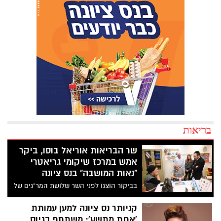
בריאות
שר הבריאות אוריאל בוסו, ביקר
אמש במרכז שיקומי גריאטרי
"נאות המושבה" בנס ציונה
בביקור הוצגו לפני השר שלושת המר"גים של
הרשת, שקלטו מיד עם פרוץ המלחמה כ-200
מטופלים מאזורי הלחימה בדרום ובצפון
קניותר נס ציונה למען עמותת
ומעניקים להם טיפול רפואי לצד תמיכה
'אחת מתשע': משתתף בגיוס