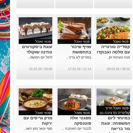
2026
...
פנאי ואוכל
פנאי ואוכל
פנאי ואוכל
קסדייה טורטייה
שזיף שיכור
עוגת ביסקוויטים
עם סלסה ואבוקדו
בתחפושת
טחינה שוקולד
מנה טעימה וק...
בפורים לא צריך...
לרגל יום המשפ...
09:06 / 15.02.26
11:14 / 17.02.26
08:02 / 09.03.26
פנאי ואוכל מדור
קולינריה נס ציונה נט
פנאי ואוכל
פנאי ואוכל
במיוחד ליום
ספגטי אלה
מרק גריסים עם
המשפחה: עוגת
פוטנסקה
ירקות
גזר בריאה
לכבוד יום האהבה ...
סוף ינואר מזג האו...