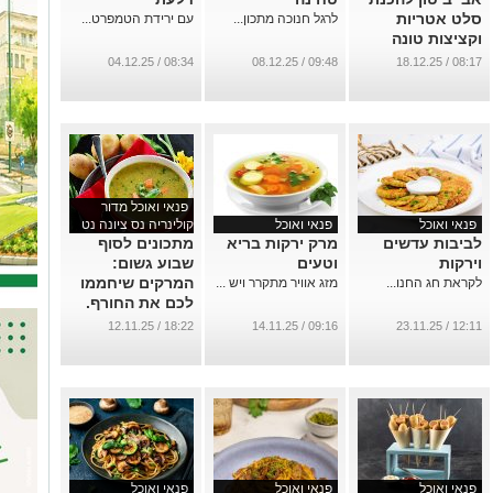
סלט אטריות
לרגל חנוכה מתכון...
עם ירידת הטמפרט...
וקציצות טונה
...
08:34 / 04.12.25
09:48 / 08.12.25
08:17 / 18.12.25
פנאי ואוכל מדור
פנאי ואוכל
פנאי ואוכל
קולינריה נס ציונה נט
לביבות עדשים
מרק ירקות בריא
מתכונים לסוף
וירקות
וטעים
שבוע גשום:
המרקים שיחממו
לקראת חג החנו...
מזג אוויר מתקרר ויש ...
לכם את החורף.
...
18:22 / 12.11.25
09:16 / 14.11.25
12:11 / 23.11.25
פנאי ואוכל
פנאי ואוכל
פנאי ואוכל