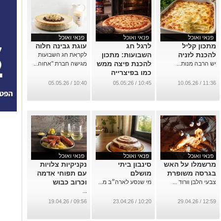
פנאי ואוכל
פנאי ואוכל
פנאי ואוכל
מתכון קליל
לרגל חג
עוגת גבינה חלוה
להכנת לזניה
השבועות: מתכון
לקראת חג השבועות
להכנת פיצה ממש
יש הרבה מנות...
מגישה חברת "אחוה...
כמו בפיצרייה
השכונתית
10:40 / 05.05.26
10:45 / 05.05.26
11:36 / 10.05.26
בנאפולי
שבאיטליה
...
פנאי ואוכל
פנאי ואוכל
פנאי ואוכל
מרשמלו על האש
סינבון ביתי
נקניקיות צלויות
בגרסה משופרת
מושלם
עם תפוחי אדמה
וכרוב כבוש
צבעי הלבן וורוד ...
מי שנסע לארה״ב מ...
...
09:56 / 19.04.26
10:20 / 23.04.26
12:59 / 29.04.26