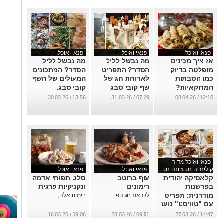
פנאי ואוכל
פנאי ואוכל
פנאי ואוכל
אז איך מכינים
מה נבשל לליל
מה נבשל לליל
מופלטה בדיוק
הסדר? התפריט
הסדר? המתכונים
כמו הסבתות
לארוחת חג של
המעולים של השף
המרוקאיות?
שף קובי סבג
קובי סבג.
...
...
...
13:56 / 30.03.26
07:29 / 31.03.26
12:10 / 08.04.26
פנאי ואוכל מדור
קולינריה נס ציונה נט
פנאי ואוכל
פנאי ואוכל
קלאסיקה יהודית
עוף ברוטב
סלט תפוחי אדמה
בפרשנות
רימונים
ונקניקיות פרגית
מודרנית: תפריט
לקראת חג הפ...
בימים אלה, ...
עם "טוויסט" נועז
לשולחן הסדר
09:06 / 16.03.26
09:51 / 23.03.26
14:47 / 27.03.26