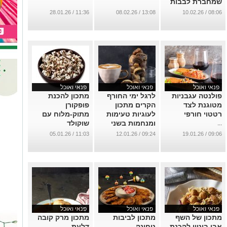
שמחברת לבבות
...
11:36 / 28.01.26
13:08 / 08.02.26
08:06 / 10.02.26
פנאי ואוכל
פנאי ואוכל
פנאי ואוכל
פולנטה עגבניות
לרגל ימי החורף
מתכון להכנת
מטוגנת לצד
הקרים מתכון
פופקורן
רטטוי חורפי
לעוגיות טעימות
מתוק-מלוח עם
ומנחמות בשני
שוקולד
...
צבעים: מגולגלות
...
11:03 / 05.01.26
09:24 / 12.01.26
09:06 / 19.01.26
שחור-לבן
...
פנאי ואוכל
פנאי ואוכל
פנאי ואוכל
מתכון של השף
מתכון לביבות
מתכון מרק קובה
אבי ביטון להכנת
טחינה
דלעת