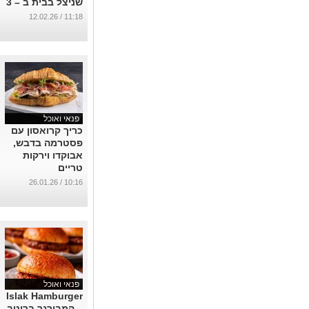
שניצל בבית ב – 3
אופציות הגשה
11:18 / 12.02.26
שונות
...
פנאי ואוכל
כריך קרואסון עם
פסטרמה בדבש,
אבוקדו וירקות
טריים
...
10:16 / 26.01.26
פנאי ואוכל
Islak Hamburger
– המבורגר ברוטב