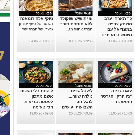
פנאי ואוכל
פנאי ואוכל
פנאי ואוכל
כך תארחו ערב
עוגת שיש שוקולד
ניוקי אלה רומאנה
משחק צפייה
ללא תוספת סוכר
הגרסה של השף יהונתן
במונדיאל עם
חברת אחווה מג...
גלעדי, של חברת ישר...
נשנושים מהירים,
טעימים ומלאי
08:51 / 04.06.26
09:36 / 09.06.26
08:08 / 11.06.26
אווירה
...
פנאי ואוכל
פנאי ואוכל
פנאי ואוכל
עוגת גבינה
לא כל גבינה
ליהנות בלי רגשות
"ניו־יורק" הגרסה
נולדה שווה....
אשם מתכון
המאוזנת
לרגל חג
לפסטה בריאות
השבועות, עושים
הכי טעימה
...
סדר בגבינות
שפגשתם
09:06 / 19.05.26
09:09 / 20.05.26
13:03 / 31.05.26
...
...