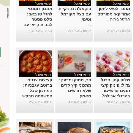
פנאי ואוכל
פנאי ואוכל
פנאי ואוכל
מתכון לפאי לימון
פוקאצ'ת נקניקיות
מתכון רומנטי
אמריקאי מפורסם
עם בצל מקורמל
לרגל טו באב:
וטימין
סלט פסטה
הגרסה ביתית ...
לבבות קייצי עם
...
אפרסקים,
11:24 / 13.07.26
08:52 / 21.07.26
09:33 / 23.07.26
מוצרלה ובזיליקום
...
פנאי ואוכל
פנאי ואוכל
פנאי ואוכל
שלוק קטן, הרגל
קר, מתוק ומרענן:
קציצות עננים
גדול: פינוק קיצי
מתכוני קיץ קרים
ברוטב עגבניות:
תמים או שיעור
שלא דורשים
המתכון שכל
בהרגלי אכילה?
מאמץ
המשפחה תבקש
שוב ושוב
...
...
09:38 / 25.06.26
09:53 / 30.06.26
08:36 / 01.07.26
...