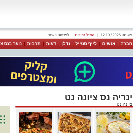
|
המייל האדום
|
לפרסום באתר
 חברה
אנשים
לייף סטייל
נדלן
דעות
תרבות
נוער בנס צי
נריה נס ציונה נט
ציונה נט