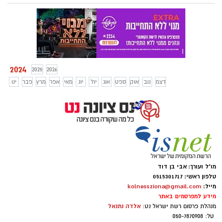
החינוך אף הזמין את הצוותים למפגש הוקרה
מהרצאתה של סרן נועה גיבנר, מפקדת
ומופע הפגה ברוח התקופה. בביה"ס ארגמן
הכשרות בבית הספר למקצועות המחשב
יצרו מאפיה מיוחדת למחנכים, בגולדה דאגו
בצה"ל ונוי רגב, מנהלת מוצר בכירה בgoogle
לארוחת בוקר חגיגית ובבי"ס שדות פינקה
ישראל!
הקהילה את הצוותים בארוחת צהריים.
פעילויות מרעננת נערכו גם בגני הילדים
2024
2025
2026
דצמ
נוב
אוק
ספט
אוג
יול
יונ
מאי
אפר
מרץ
פבר
ינו
מו"ל ועורך: אבי בן דוד
טלפון ראשי: 0515301717
מייל:
kolnessziona@gmail.com
מידע למפרסמים באתר
אלדה נתנאל
מנהלת פרסום רשת ישראל נט:
טל: 050-7870908