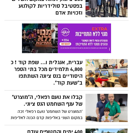
בפסטיבל סולידריות לקולנוע
וזכויות אדם
המגמה זכתה בפרס בזכות הסרט התיעודי
"בין הניגונים", אשר עוקב אחר סיפורה של
היוצרת אמה אלשיר. הסרט מלווה את
התלבטויותיה של אישה בין הגשמה במשפחה
כבת זוג ואמא לשני ילדים, לבין הגשמת
חלומה לשיר ולנגן מול קהל.
עברית, אנגלית ו... שפת קוד ! כ
4,800 תלמידים מכל בתי הספר
היסודיים בנס ציונה השתתפו
ב"שעת קוד".
חגיגה טכנולוגית בבתי הספר היסודיים בעיר:
קבלו את נועם רפאלי, ה"מוצרט"
כלל תלמידות ותלמידי היסודי השתתפו
השבוע בשעת הקוד בה נחשפו, חקרו והתנסו
של ענף השחמט הנס ציוני.
בפיתוח טכנולוגי, דרך משחק מהנה. במהלך
'המוצרט של השחמט' נועם רפאלי זכה
השבוע התנסו תלמידי היסודי בכל שכבות
במקום השני באליפות קדם הכנה לאליפות
הגיל, במגוון פעילויות מרתקות כמו 'קודמנקי',
ישראל עד גיל 7, שהתקיימה בקריית אונו.
מעבדת הצעצועים של דיסני, 'אנה ואלזה',
400 ימים והחטופים עודם