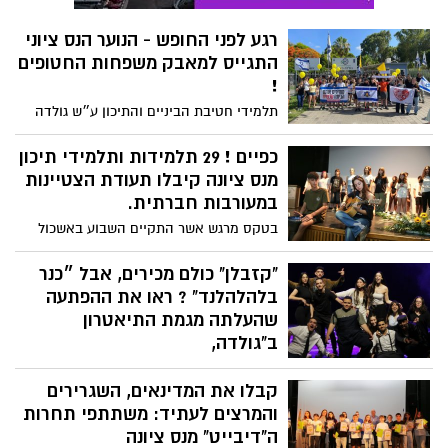
רגע לפני החופש - הנוער הנס ציוני
התגייס למאבק משפחות החטופים
!
תלמידי חטיבת הביניים והתיכון ע״ש גולדה
מאיר וחבריהם מתיכון פארק המדע יצאו
הבוקר ועמדו ליד שערי הכניסה לבתי הספר,
כפיים ! 29 תלמידות ותלמידי תיכון
בקריאה להחזיר את כולם הביתה בחיים
מנס ציונה קיבלו תעודת הצטיינות
ותחת המסר - "אנחנו יוצאים לחופש הגדול,
במעורבות חברתית.
אבל הם עדיין בשבי בעזה”.
בטקס מרגש אשר התקיים השבוע באשכול
פיס, במהלכו הוענקו תעודות ל 29 נערות
ונערים על פעילותם בתחומים רבים ומגוונים
"קזבלן" כולם מכירים, אבל ״כנר
וביניהם: סיוע לבני הגיל השלישי, לאוכלוסיות
בלהלהלנד" ? ראו את ההפתעה
עם צרכים מיוחדים, על פעילות בגני הילדים,
שהעלתה מגמת התיאטרון
במרכזי הלמידה לתלמידי היסודי, פעילות
ב"גולדה,
למען החיילים או למען משפחות
למרות השנה המאתגרת, הצליחה המגמה
המילואימניקים ועוד ועוד.
קבלו את המדינאים, השגרירים
להעלות של הפקות יוצאות מן הכלל: ההורים,
המורים והחברים של השחקנים, אשר הגיעו
והמרצים לעתיד: משתתפי תחרות
לצפות בערב הריעו במחיאות כפיים סוערות
ה"דיבייט" מנס ציונה