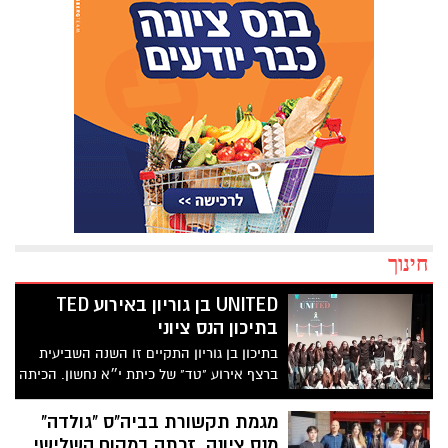
חינוך
UNITED בן גוריון באירוע TED
בתיכון הנס ציוני
בתיכון בן גוריון התקיים זו השנה השביעית
ברצף אירוע "טד" של כיתת י״א נחשון. הכיתה
בחרה לקרוא לאירוע UNITED מתוך הבנה
ומטרה שכוחה של החברה הישראלית הוא
מגמת תקשורת בביה"ס "גולדה"
באחדותה
מנס ציונה, זכתה במקום השלישי