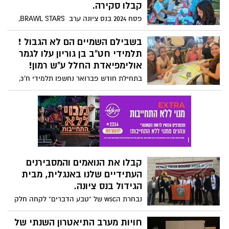
החינוך הממוקם בקצה הגבעה בטירת שלום.
קבלו סקירה.
פסח 2024 בנס ציונה ערב BRAWL STARS,
טורניר קט רגל, סדנאות, הצגות, ומימונה
צעירה – מגוון פעילויות לילדים ולנוער בנס
בשבילם השמיים הם לא הגבול !
ציונה במהלך חופשת הפסח. מאות ילדים
תלמידי חט"ב בן גוריון עלו לגמר
הגיעו, לקחו חלק ונהנו ממגוון הפעילויות
אולימפיאדת החלל ע"ש רמון!
השונות אשר ימשיכו גם במהלך חול המועד,
בתחילת חודש פברואר נחשפו תלמידי ח'3,
בהובלת אגף קהילה, נוער וצעירים של עיריית
כיתת עמ"ט מחטיבת בן גוריון, לתחרות שנתית
נס ציונה.
ביוזמה של סוכנות החלל ובשיתוף הפיקוח על
הוראת המדע הישראלי. הם לקחו את הנושא
ממש ברצינות וביצעו את המשימה היטב, כך
שמבין 348 בתי ספר מכל רחבי הארץ שלקחו
חלק בתחרות, הצליחו ועלו לגמר!
קבלו את הנואמים והמסבירנים
העתידיים שלנו באנגלית, מבית
הגידול בנס ציונה.
נבחרת הwsc של "טבע הדברים" לקחה חלק
בתחרות הארצית שכללה כמעט 500 תלמידים
מכל רחבי הארץ. התחרות World Scholer’s
חויות מערב התיאטרון השנתי של