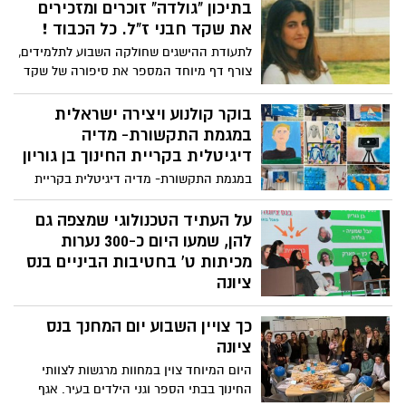
בתיכון "גולדה" זוכרים ומזכירים
בעתיד.
את שקד חבני ז"ל. כל הכבוד !
לתעודת ההישגים שחולקה השבוע לתלמידים,
צורף דף מיוחד המספר את סיפורה של שקד
חבני ז"ל, בת נס ציונה ובוגרת התיכון שנרצחה
ב7.10 במסיבת ה"נובה". יהי זכרה ברוך !
בוקר קולנוע ויצירה ישראלית
במגמת התקשורת- מדיה
דיגיטלית בקריית החינוך בן גוריון
במגמת התקשורת- מדיה דיגיטלית בקריית
החינוך בן גוריון החליטו כמידי שנה לציין
יצירה ישראלית. כאשר השנה בוודאי זאת
על העתיד הטכנולוגי שמצפה גם
זכות לציין יצירה ישראלית, מלחמה לצד גאווה
להן, שמעו היום כ-300 נערות
ישראלית ואחדות.
מכיתות ט' בחטיבות הביניים בנס
ציונה
הראשונות לטכנולוגיה! בוקר של השראה חוו
כך צויין השבוע יום המחנך בנס
היום, כ-300 נערות מכיתות ט' בכלל חטיבות
הביניים בעיר, שראו, שמעו והרחיבו את הידע-
ציונה
על לימודים מדעיים-טכנולוגיים בתיכון, על
היום המיוחד צוין במחוות מרגשות לצוותי
שירות צבאי טכנולוגי, ועל אפשרויות הקריירה
החינוך בבתי הספר וגני הילדים בעיר. אגף
לעתיד. בהמשך הבוקר קיבלו הבנות השראה