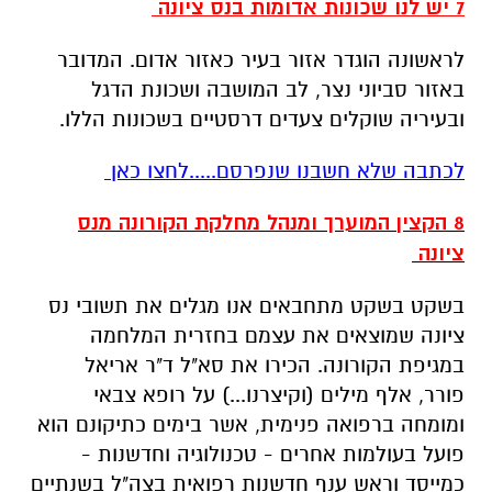
7 יש לנו שכונות אדומות בנס ציונה
לראשונה הוגדר אזור בעיר כאזור אדום. המדובר
באזור סביוני נצר, לב המושבה ושכונת הדגל
ובעיריה שוקלים צעדים דרסטיים בשכונות הללו.
לכתבה שלא חשבנו שנפרסם.....לחצו כאן
8 הקצין המוערך ומנהל מחלקת הקורונה מנס
ציונה
בשקט בשקט מתחבאים אנו מגלים את תשובי נס
ציונה שמוצאים את עצמם בחזרית המלחמה
במגיפת הקורונה. הכירו את סא"ל ד"ר אריאל
פורר, אלף מילים (וקיצרנו...) על רופא צבאי
ומומחה ברפואה פנימית, אשר בימים כתיקונם הוא
פועל בעולמות אחרים - טכנולוגיה וחדשנות -
כמייסד וראש ענף חדשנות רפואית בצה"ל בשנתיים