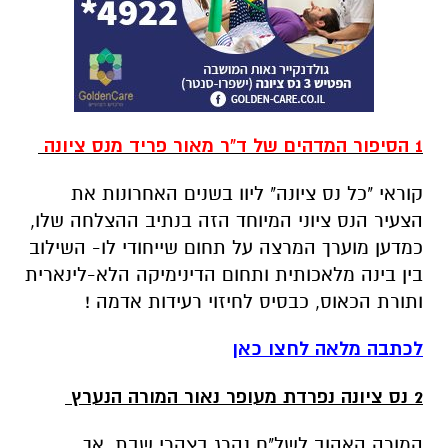
1 הסיפור המדהים של ד"ר מאור פריד מנס ציונה
קוראי "כל נס ציונה" ליוו בשנים האחרונות את
הצעיר הנס ציוני המיוחד הזה בנתיב ההצלחה שלו,
כמדען מוערך המרצה על תחום שייחודי לו- השילוב
בין בינה מלאכותית ותחום הדינימיקה הלא-לינארית
ותורת הכאוס, כבסיס לחיזוי רעידות אדמה !
לכתבה מלאה לחצו כאן
2 נס ציונה נפרדת מעופר נאור המורה הנערץ
המורה האהוב לשל"ח נהרג בצהרי שבת, אך