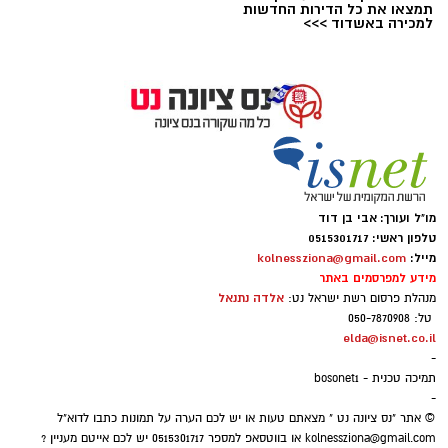
תמצאו את כל הדירות החדשות
למכירה באשדוד >>>
מו"ל ועורך: אבי בן דוד
טלפון ראשי: 0515301717
מייל:
kolnessziona@gmail.com
מידע למפרסמים באתר
אלדה נתנאל
מנהלת פרסום רשת ישראל נט:
דוברות עיריית נס ציונה
טל: 050-7870908
elda@isnet.co.il
מעטפת עירונית למי שמעניקים טיפול: קבוצת
-
תמיכה ייחודית לבני משפחה המטפלים בהוריהם
תמיכה טכנית - bosonet1
-
האזרחים הוותיקים
© אתר "נס ציונה נט " מצאתם טעות או יש לכם הערה על תמונות כתבו לדוא"ל
kolnessziona@gmail.com
או בווטסאפ למספר 0515301717 יש לכם אייטם מעניין ?