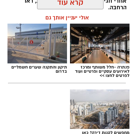
אחרי חגי תשרי תיפתח קבוצה נוספת, ראו
קרא עוד
הרחבה.
אולי יעניין אותך גם
"בן משפחה מטפל הוא תפקיד קשה בכל מובן,
הדורש ידע, חוסן ומשאבים שאף אחד מאיתנו לא
למד ולא שאף להיות בו. קבוצה זאת הייתה לנו
משענת חזקה, בה יכולנו לשאול, לפרוק, ללמוד,
ואף לעיתים להזיל דמעה..."
kolness1@gmail.com / 10:13 06.08.26
פנתרה -חלל משותף ומרכז
תיקון והתקנה שערים חשמליים
לאירועים עסקיים ופרטיים ועוד
בדרום
לפרטים לחצו >>
תגים:
קבוצת תמיכה ייחודית לבני משפחה המטפלים
בהוריהם
מחפשים לקנות דירה? כאן