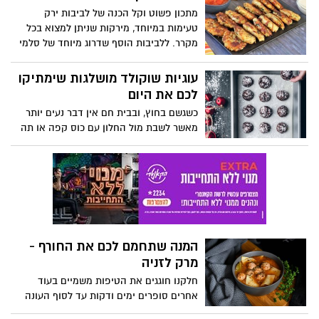
מתכון פשוט וקל הכנה של לביבות ירק
טעימות במיוחד, מירקות שניתן למצוא בכל
מקרר. ללביבות הוסף שדרוג מיוחד של סלמי
סרוולט של מעדני יחיעם, שהופך אותן אפילו
ליותר טעימות. 10 דקות הכנה ויש צלחת
עוגיות שוקולד מושלגות שימתיקו
מלאה לביבות זהובות ומענגות על השולחן.
לכם את היום
כשגשם בחוץ, ובבית חם אין דבר נעים יותר
מאשר לשבת מול החלון עם כוס קפה או תה
חם ולהמתיק את החורף בקינוח מתוק ועשיר.
עם תחילת העונה הגשומה קבלו מתכון לקינוח
מושלם להגשה ליד התה: עוגיות שוקולד
מושלגות
המנה שתחמם לכם את החורף -
מרק לזניה
חלקנו חוגגים את הטיפות משמיים בעוד
אחרים סופרים ימים ודקות עד לסוף העונה
הגשומה. אבל כולנו נזכה במהלך החודשים