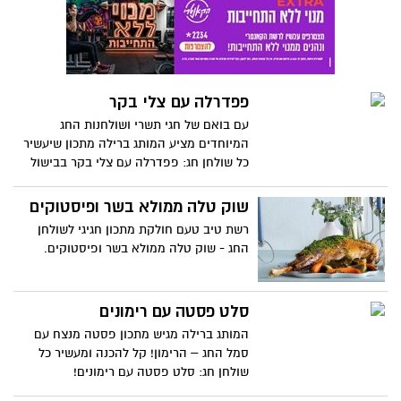
ויעשה טוב לגוף ולנשמה. המותג הרבלייף
מציע מתכון להכנת עוגיות טחינה עם שקדים
עשירות בחלבון, שאפשר גם להכין עם
הילדים!
פפדרלה עם צלי בקר
עם בואם של חגי תשרי ושולחנות החג
המיוחדים מציע המותג ברילה מתכון שיעשיר
כל שולחן חג: פפדרלה עם צלי בקר בבישול
ארוך
שוק טלה ממולא בשר ופיסטוקים
רשת טיב טעם חולקת מתכון חגיגי לשולחן
החג - שוק טלה ממולא בשר ופיסטוקים.
סלט פסטה עם רימונים
המותג ברילה מגיש מתכון פסטה מנצח עם
סמל החג – הרימון! קל להכנה ומעשיר כל
שולחן חג: סלט פסטה עם רימונים!