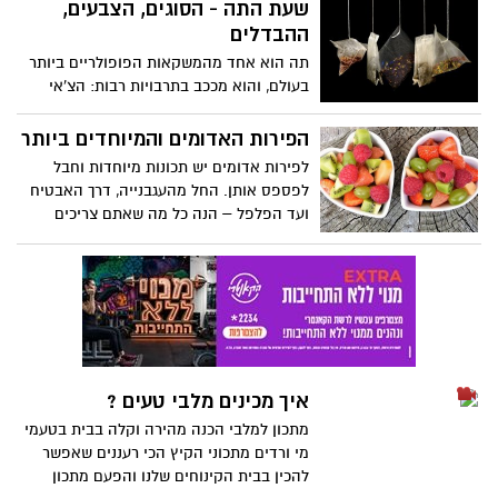
שעת התה - הסוגים, הצבעים,
ההבדלים
תה הוא אחד מהמשקאות הפופולריים ביותר
בעולם, והוא מככב בתרבויות רבות: הצ'אי
ההודי, התה היפני שמוגש בטקס מיוחד, תה
ארוחת הבוקר האנגלי המסורתי ועוד. לכל
הפירות האדומים והמיוחדים ביותר
אחד מהמקומות האלה, ולרבים אחרים, יש
לפירות אדומים יש תכונות מיוחדות וחבל
את סוג התה שלו , יחד עם אופן ההכנה
לפספס אותן. החל מהעגבנייה, דרך האבטיח
המקובל, דרך ההגשה ולעתים אפילו כללי
ועד הפלפל – הנה כל מה שאתם צריכים
נימוס מיוחדים הנוגעים לשתייה עצמה. גם
לדעת
סוגי התה נבדלים זה מזה במאפיינים רבים.
בכתבה הזו תוכלו ללמוד על סוגי התה
השונים, מאיפה הם מגיעים ואיך מבדילים
ביניהם.
איך מכינים מלבי טעים ?
מתכון למלבי הכנה מהירה וקלה בבית בטעמי
מי ורדים מתכוני הקיץ הכי רעננים שאפשר
להכין בבית הקינוחים שלנו והפעם מתכון