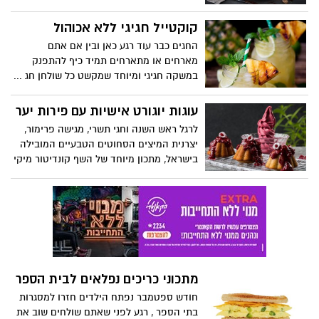
צ'יפס ומרנג חרוך.
קוקטייל חגיגי ללא אכוהול
החגים כבר עוד רגע כאן ובין אם אתם
מארחים או מתארחים תמיד כיף להתפנק
במשקה חגיגי ומיוחד שמקשט כל שולחן חג ...
מותג התה והחליטות הבינלאומי פומפדור
מבית טיקנה (TEEAKNNE), מציע מתכון מנצח
עוגות יוגורט אישיות עם פירות יער
להכנת קוקטייל חגיגי בניחוח מוחיטו מתובל,
לרגל ראש השנה וחגי תשרי, מגישה פרימור,
ללא אלכוהול –וירג'ן מוחיטו, לרגל השקת
יצרנית המיצים הסחוטים הטבעיים המובילה
סדרת חליטות קרות: COOL SANSATIONS .
בישראל, מתכון מיוחד של השף קונדיטור מיקי
שמו, לעוגות יוגורט אישיות, עם פירות יער.
העוגות בשילוב מיץ רימונים סחוט טבעי של
פרימור, מתאימות לאירוח בימי החג וכקינוח,
לצד שתייה חמה או קרה.
מתכוני כריכים נפלאים לבית הספר
חודש ספטמבר נפתח הילדים חזרו למסגרות
בתי הספר , רגע לפני שאתם שולחים שוב את