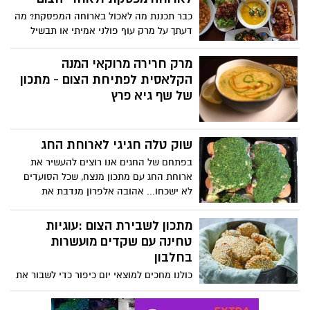
כבר תכננת מה לאכול בארוחה המפסקת? מה
דעתך על מרק עוף פולני אמיתי או תבשיל
עירקי עם אורז, חומוס ועוף? התזונאית של
כללית מציעה מתכונים מעולים מכל קצוות
מרק חרירה מרוקאי המנה
העולם
הקלאסית לפתיחת הצום - מתכון
של שף גיא פרץ
שוק טלה חגיגי לארוחת החג
בפתחם של החגים אנו רוצים להעשיר את
ארוחת החג עם מתכון מנצח, שכל הסועדים
לא ישכחו... אהובה אלפרון מנדבת את
המתכון המנצח שלה לארוחות החג – שוק
טלה חגיגי, באדיבות המותג קוקי:
מתכון לשבירת הצום :עוגיות
טחינה עם שקדים מועשרות
בחלבון
כולנו מחכים למוצאי יום כיפור כדי לשבור את
הצום עם שתיה חמה או קרה ומשהו מתוק
שירים את רמת הסוכר אחרי הצום הממושך