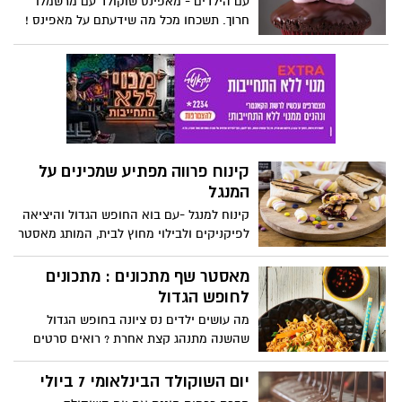
עם הילדים - מאפינס שוקולד עם מרשמלו
פשוטה להכנה למחפשים קינוח קר ושמנתי,
חרוך. תשכחו מכל מה שידעתם על מאפינס !
וטארטלטים אישיים של גרנולה ויוגורט לחובבי
הבריאות
קינוח פרווה מפתיע שמכינים על
המנגל
קינוח למנגל -עם בוא החופש הגדול והיציאה
לפיקניקים ולבילוי מחוץ לבית, המותג מאסטר
שף מציע: קינוח מתוק ומושלם, שמכינים על
המנגל! זה מתחיל עם הילדים אבל בסוף כולם
מאסטר שף מתכונים : מתכונים
עומדים בתור בשבילו!
לחופש הגדול
מה עושים ילדים נס ציונה בחופש הגדול
שהשנה מתנהג קצת אחרת ? רואים סרטים
בנטפליקס מבלים עם החברים ויכולים גם
להתנסות בבישול מתכונים של המותג מאסטר
יום השוקולד הבינלאומי 7 ביולי
שף