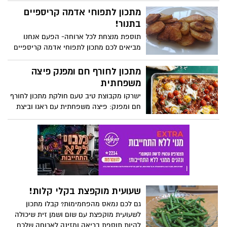
מתכון לתפוחי אדמה קריספיים
בתנור!
תוספת מנצחת לכל ארוחה- הפעם אנחנו
מביאים לכם מתכון לתפוחי אדמה קריספיים
בתנור שקל להכין!
מתכון לחורף חם ומפנק פיצה
משפחתית
ישרקו מקבוצת טיב טעם חולקת מתכון לחורף
חם ומפנק: פיצה משפחתית עם ראגו וביצת
עין. פיצה שהיא ארוחה מלאה - תבשיל בשר
עשיר וסמיך ומעליו ביצת עין ועגבניות צלויות
טריות.
שעועית מוקפצת בקלי קלות!
גם לכם נמאס מהפחמימות? קבלו מתכון
לשעועית מוקפצת עם שום ושמן זית שיכולה
להיות תוספת בריאה ומזינה לארוחה שלכם.