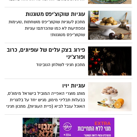
מתכון מנצח ב-10 דקות עבודה!
עוגיות שוקוצ'יפס מטוגנות
מתכון לעוגיות שוקוצ'יפס מושחתות ,טעימות
ומפתיעות לא כמו שהכרתם! עוגיות
שוקוצ'יפס מטוגנות!
פירוג בצק עלים של עופיונים, כרוב
ופורצ'יני
מתכון חגיגי לשולחן הנוביגוד
עוגיות יויו
מותג מוצרי האפייה המוביל בישראל מימונ'ס,
בבעלות תבליני מימון, מגיש יחד על בלוגרית
האוכל ענבל לביא (פיית העוגיות), מתכון חגיגי
לרגל חנוכה, של עוגיות מטוגנות, אווריריות
ומטריפות, ללא שמרים