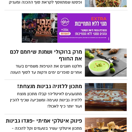
ופסטו שמתווסף לקראת סוף ההכנה ומעניק
טעם וארומה נפלאים למנה כולה.
מרק ברוקולי ושמנת שיחמם לכם
את החורף
חלקנו חוגגים את הטיפות משמיים בעוד
אחרים סופרים ימים ודקות עד לסוף העונה
הגשומה. אבל כולנו נזכה במהלך החודשים
הקרובים לחזור מעט רטובים הביתה,
מתכון ללזניה גבינות מנצחת!
ולהתנחם במרק חם. אז קבלו מרק ברוקולי
מתגעגעים לאיטליה? קבלו מתכון מנצח
ושמנת מנחם לכבוד פתיחת העונה הגשומה
ללזניה גבינות טעימה ומשביעה שכיף להכין
ועוד יותר כיף לאכול!
פינוק איטלקי אמיתי -פונדו גבינות
מתכון איטלקי עשיר בטעמים וקל להכנה -