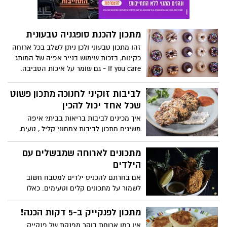
מתכון להכנת סופגניה טבעונית
זהו מתכון טבעוני ולכן ניתן לשלב בכל ארוחה
כקינוח, בזכות שימוש בנייר אפיה של המותג
If you care - גם שומר על איכות הסביבה.
נייר אפיה עשוי מנייר איכותי שלא הולבן
בכלור, נקי מכימיקלים המזיקים לאדם
לביבות זוקיני לחנוכה מתכון פשוט
ולסביבה. לנוחות השימוש, נשלף אחד אחד,
שכל אחד יכול להכין
בעל ציפוי סיליקון טבעי, חומר הנמצא בשפע
איך מכינים לביבות בריאות בבית? איפה
בטבע ואינו רעיל. מצוין לאפייה ובישול ללא
משיגים מתכון לביבות צמחוני קליל , טעים,
צורך בשימון, ניתן לשימוש חוזר ומתאים
בריא שיכול להוות ארוחה צמחונית בפני
למיקרו ולתנור, ללא גלוטן, ניתן להשליך
עצמה או כתוספת מנת ירקות מוצלחת
מתכונים לארוחה שמבשלים עם
לקומפוסט. המתכון באדיבות: ויגן יעל-
במיוחד! לכבוד חג חנוכה אוסף מתכונים
הילדים
בלוגרית טבעונות וכושר
להכנת לביבות בבית.
אם בחרתם להכניס ילדים למטבח חשוב
לשמור על מתכונים קלים וטעימים. כאלו
שיאפשרו לכם להנות יחד מתהליך העשייה,
ויניבו תוצרים טעימים שהילדים ייהנו לאכול
מתכון לפנקייק ב-5 דקות הכנה!
אותם ויתגאו בפרי ידיהם. 3 מתכונים קלילים
אין כמו ארוחת בוקר מפנקת של פנקייק