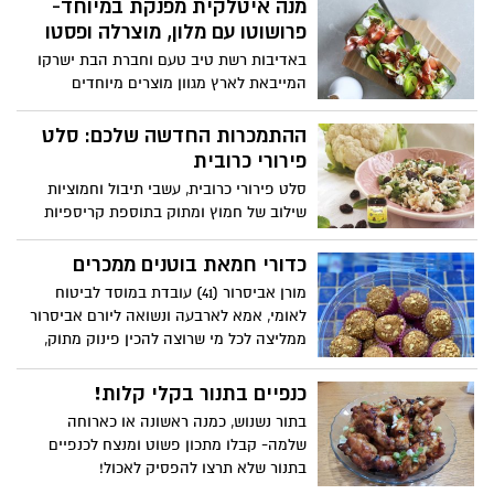
מנה איטלקית מפנקת במיוחד-
פרושוטו עם מלון, מוצרלה ופסטו
באדיבות רשת טיב טעם וחברת הבת ישרקו
המייבאת לארץ מגוון מוצרים מיוחדים
מאיטליה בטעמים אוטנטיים כמו באיטליה.
ההתמכרות החדשה שלכם: סלט
פירורי כרובית
סלט פירורי כרובית, עשבי תיבול וחמוציות
שילוב של חמוץ ומתוק בתוספת קריספיות
רעננה. בשיתוף ניצת הדובדבן מרכז MALL 7
כדורי חמאת בוטנים ממכרים
מורן אביסרור (41) עובדת במוסד לביטוח
לאומי, אמא לארבעה ונשואה ליורם אביסרור
ממליצה לכל מי שרוצה להכין פינוק מתוק,
קליל ובריא גם יחד, איך להכין כדורים קטנים
ומפתים עם חמאת בוטנים טבעית. גם הילדים
כנפיים בתנור בקלי קלות!
ישמחו להעביר את הזמן ולהכין, והכי חשוב
בתור נשנוש, כמנה ראשונה או כארוחה
שלא משנה כמה יאכלו - זה באמת בריא! (נו
שלמה- קבלו מתכון פשוט ומנצח לכנפיים
טוב, עד 3 ליום)
בתנור שלא תרצו להפסיק לאכול!