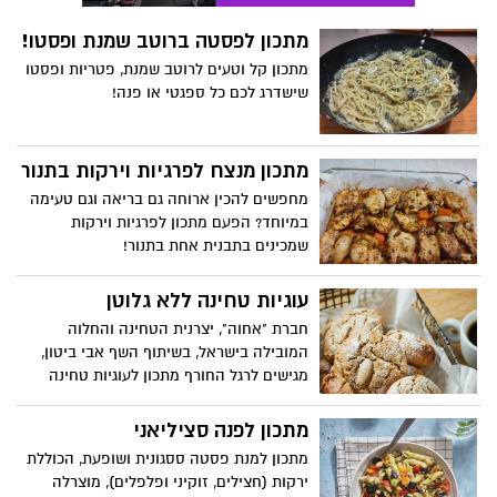
מתכון לפסטה ברוטב שמנת ופסטו!
מתכון קל וטעים לרוטב שמנת, פטריות ופסטו
שישדרג לכם כל ספגטי או פנה!
מתכון מנצח לפרגיות וירקות בתנור
מחפשים להכין ארוחה גם בריאה וגם טעימה
במיוחד? הפעם מתכון לפרגיות וירקות
שמכינים בתבנית אחת בתנור!
עוגיות טחינה ללא גלוטן
חברת "אחוה", יצרנית הטחינה והחלוה
המובילה בישראל, בשיתוף השף אבי ביטון,
מגישים לרגל החורף מתכון לעוגיות טחינה
ללא גלוטן, בשילוב ממרח שומשום עם סילאן.
העוגיות קלות להכנה, נימוחות וטעימות
מתכון לפנה סציליאני
להפליא, מתאימות להגשה לצד שתייה חמה,
מתכון למנת פסטה ססגונית ושופעת, הכוללת
לקחת ביס ולהתענג.
ירקות (חצילים, זוקיני ופלפלים), מוצרלה