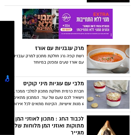
הם בין הזנים הנפוצים לאכילה בארצנו הוא
מגיע מן הים התיכון.
מרק עגבניות עם אורז
רשת קפה גרג חולקת מתכון למרק עגבניות
עם אורז טעים ומפנק במיוחד
מלבי עם עוגיות מיני קוקיס
חברת כרמית חולקת מתכון למלבי ממכר.
וישאיר לכם טעם של עוד. המתכון מתאים ל-
6 מנות אישיות. הקינוח מתאים לכל אירוח.
לכבוד החג : מתכון לאוזני המן
מתוקות ואוזני המן מלוחות של
מונייר