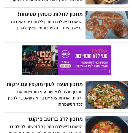
חוויה הן בהכנתם והן בסעודה. המותג ברילה
מציע מתכון מנצח של לזניה אישית! קל
מתכון לחלות כוסמין טעימות!
להכנה, טעים והילדים ישמחו להשתתף
הפעם נביא לכם מתכון ללחם בית טעים וגם
בהכנה וגם לאכול!
בריא במיוחד! חלות כוסמין שכיף להכין
מתכון מנצח לעוף מוקפץ עם ירקות
מתכון מנצח לרצועות עוף מוקפצות עם
ירקות- ארוחת צהריים בריאה שאפשר להכין
לכל המשפחה!
מתכון לדג ברוטב פיקנטי
הפעם נביא לכם מתכון קל ופשוט לפילה דג
אמנון ברוטב עגבניות ופלפלים פיקנטי וטעים