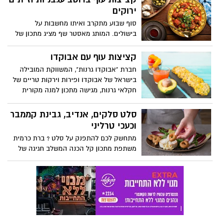
חולקת מתכון קל להכנה קרקר דגנים עם
ירוקים
אבוקדו, פסטו ארוגולה וגבינת עזים.
סוף שבוע מתקרב ואיתו מחשבות על
בישולים. המותג מאסטר שף מציג מתכון של
קציצות עוף ברוטב עגבניות וזיתים ירוקים,
מתכון נפלא ופשוט לארוחת שישי.
קציצות עוף עם אבוקדו
חברת "אבוקדו גרנות", המשווקת המובילה
בישראל של אבוקדו ופירות וירקות טריים של
חקלאי גרנות, מגישה מתכון למנה מקורית
וטעימה: קציצות עוף עם רכיב מפתיע –
אבוקדו! מתכון קל הכנה המשלב אבוקדו
סלט סלקים, אנדיב, גבינת קממבר
במנה המתאימה כמנה עיקרית בארוחת
וכעכי טרליני
צהריים, ערב ובאירוח משפחתי. בתיאבון!
מתחשק לכם להתפנק על סלט ? ברת כרמית
משתפת מתכון קל הכנה המשלב חגיגה של
טעמים – סלט של סלקים, אנדיב, גבינת
קממבר וכעכי טרליני.