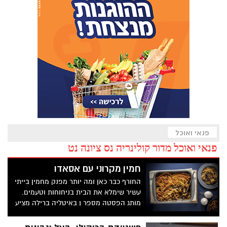
פנאי ואוכל
פנאי ואוכל מדור קולינריה נס ציונה נט
חמין מקרוני עם אסאדו
החורף כבר כאן ומה יותר מפנק מחמין בייתי
עשיר שימלא את הבית בניחוחות וטעמים.
מותג הפסטה מספר 1 באיטליה ברילה מציע
מתכון חורפי עם טוויסט מפתיע: חמין מקרוני
עם אסאדו!