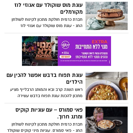
עוגת מוס שוקולד עם אגוזי לוז
מקורמלים
חברת כרמית חולקת מתכון לקינוח לשולחן
החג - עוגת מוס שוקולד עם אגוזי לוז
מקורמלים.
עוגת תפוח בדבש אפשר להכין עם
הילדים
ראש השנה קרב ובא והמותג הרבלייף מציע
מתכון להכנת עוגת תפוח בדבש עשירה
בחלבון, טעימה ומקורית, קלה להכנה
ומקשטת כל שולחן חגיגי. אפשר גם להכין עם
פאי סמורס – עם עוגיות קוקיס
הילדים!
ומרנג חרוך.
חברת כרמית חולקת מתכון לקינוח לשולחן
החג - פאי סמורס. עוגיות מיני קוקיס שוקולד