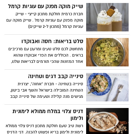
שייק מוקה מפנק עם עוגיות קרמל
חברת כרמית חולקת מתכון קייצי - שייק
מוקה מפנק עם עוגיות קרמל . שייק מוקה עם
עוגיות קרמל (מתכון ל-2 שייקים)
סלט בריאות: חסה ואבוקדו
מתחשק לכם סלט טעים ומרענן עם מרכיבים
בראים . הכוללים את הפרי אבוקדו שהוא
אחד המזונות שהכי תורמים לבריאות שלנו,
הוא עשיר במינרלים ויטמינים ובחומצות שומן
חיוניות, הוא מכיל גם נוגדי רעלנים, מאזן את
סינייה קבב דגים וטחינה
רמת הסוכר, הכולסטרול והטריגליצרידים בגוף
סינייה בטחינה - חברת "אחוה", יצרנית
שלנו, יש בו סיבים תזונתיים שנמסים במים
הטחינה המובילה בישראל והשף אבי ביטון,
ומזינים את החיידקים הידידותיים שבמעיים.
מגישים מנה קלילה וטעימה של סינייה קבב
לכן מומלץ לשלב אותו במגוון מתכונים. קבלו
דגים עם חציל קלוי וטחינה. מנה מנצחת, קלת
את ההמלצה שלנו :
הכנה ומתאימה לארוחת צהריים או ערב
דניס צלוי במלח ממולא לימונית
ולאירוח חגיגי.
ולימון
רשת טיב טעם חולקת מתכון דניס צלוי ממולא
לימונית ולימון בריא ופשוט להכנה. דגי הדניס