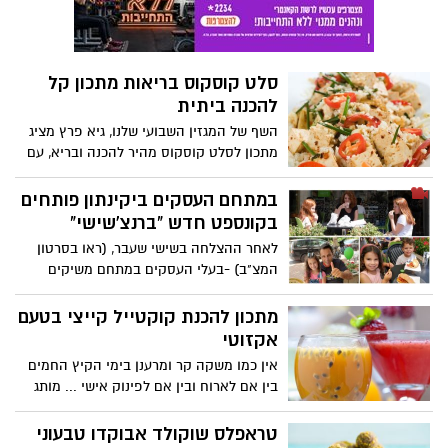
לאחר ארוחת חג כבדה.
סלט קוסקוס בריאות מתכון קל
להכנה ביתית
השף של המגזין השבועי שלנו, גיא פרץ מציג
מתכון לסלט קוסקוס מהיר להכנה ובריא, עם
ירקות, עשבי תיבול ועוד. נהדר כתוספת או
כארוחה קלילה. מה היתרונות הבריאותיים של
במתחם העסקים ביקינתון פותחים
קוסקוס אורגינל במדור המתכונים של אתר
בקונספט חדש "ברנצ'שישי"
המקומון של נס ציונה
לאחר ההצלחה בשישי שעבר, (ראו בסרטון
המצ"ב) -בעלי העסקים במתחם משיקים
במתחם בראנץ' שישי טרי בשיתוף פעולה של:
פיצה אותנטיקה, בא-גט, פינוקצ'ין ופרי חדש.
מתכון להכנת קוקטייל קייצי בטעם
,לא תאמינו איזה תפריט הם הכינו !!!
אקזוטי
אין כמו משקה קר ומרענן בימי הקיץ החמים
בין אם לארוח ובין אם לפינוק אישי ... מותג
התה והחליטות הבינלאומי פומפדור מבית
טיקנה(TEEAKNNE), מציע מתכון מנצח
טראפלס שוקולד אבוקדו טבעוני