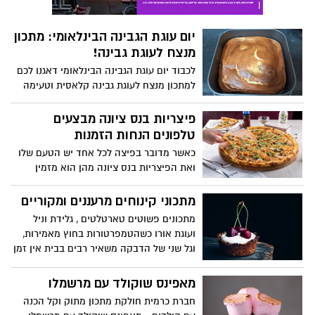
יום עוגת הגבינה הבינלאומי: מתכון
מנצח לעוגת גבינה!
לכבוד יום עוגת הגבינה הבינלאומי דאגנו לכם
למתכון מנצח לעוגת גבינה קלאסית וטעימה
במיוחד!
פיצריות בנס ציונה מבצעים
טלפונים הנחות הזמנות
כאשר מדובר בפיצה לכל אחד יש הטעם שלו
ואת הפיצריות בנס ציונה מהן הוא מזמין
פיצה משפחתית עם תוספות או שתיה בצד.
אבל תסכימו איתנו שאין כמו פיצה שמגיעה
מתכוני קינוחים מרעננים ומקוריים
במהירות כאשר היא עסיסית ועשויה היטב
מתכונים פשוטים טארטלטים , גלידת וניל
כפי שהזמנו אותה עם הרטבים הנכונים
ועוגת אורו כשהטמפרטורות בחוץ מאמירות,
ובמחיר הנכון
וגל שני של הדבקה משאיר רבים בבית אין זמן
מתאים יותר להתנסות בקינוחים קרירים
ומקוריים – שיפתיעו את החיך וירימו את מצב
מאפינס שוקולד עם מרשמלו
הרוח. עוגת גבינה ואוראו עם נגיעות משמש
חברת כרמית חולקת מתכון מתוק וקל הכנה
לאוהבי הקינוחים המושחטים, גלידת וניל