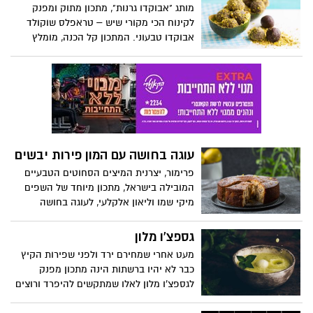
להכנת קוקטייל קייצי, לרגל השקת סדרת
מותג "אבוקדו גרנות", מתכון מתוק ומפנק
חליטות קרות: COOL SANSATION היחידה
לקינוח הכי מקורי שיש – טראפלס שוקולד
בישראל המיועדת להכנת תה קר ומוצעת
אבוקדו טבעוני. המתכון קל הכנה, מומלץ
בטעמים אקזוטים של תות שדה-תפוז,
להכינו יחד עם הילדים בבילוי משותף
מוחיטו-פירות יער ואפרסק-פסיפלורה, עם כל
בחופשת הקיץ וליהנות מפינוק מתוק, טעים
היתרונות הבריאותיים: ללא קפאין, ללא
ומיוחד, בעל ערכים תזונתיים נפלאים של פרי
קלוריות וללא סוכר.
האבוקדו. קיץ שמח ומהנה
עוגה בחושה עם המון פירות יבשים
פרימור, יצרנית המיצים הסחוטים הטבעיים
המובילה בישראל, מתכון מיוחד של השפים
מיקי שמו וליאון אלקלעי, לעוגה בחושה
נפלאה וחגיגית, קלה להכנה, עם המון פירות
יבשים.
גספצ'ו מלון
מעט אחרי שמחירם ירד ולפני שפירות הקיץ
כבר לא יהיו ברשתות הינה מתכון מפנק
לגספצ'ו מלון לאלו שמתקשים להיפרד ורוצים
משהו מרענן במיוחד לסוף הקיץ