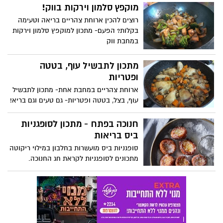
הקרובים לחזור מעט רטובים הביתה,
מוקפץ סלמון וירקות בווק!
ולהתנחם במרק חם. מרק לזניה: מתכון למרק
רוצים להכין ארוחת צהריים בריאה וטעימה
מנחם לכבוד פתיחת העונה הגשומה
בקלות? הפעם- מתכון למוקפץ סלמון וירקות
במחבת ווק
מתכון לתבשיל עוף, בטטה
ופטריות
ארוחת צהריים במחבת אחת- מתכון לתבשיל
עוף, בצל, בטטה ופטריות- גם טעים וגם בריא!
חנוכה בפתח - מתכון לסופגניות
ביס בריאות
סופגניות ביס מועשרות בחלבון במילוי ריקוטה
מתכונים לסופגניות לקראת חג החנוכה.
מתכונים פשוטים תוך עשר דקות הכנה שכל
אחד יכול להכין. מרכיבים, איך מכינים
סופגניות בבית. מתכונים לסופגניות חנוכה
2021.