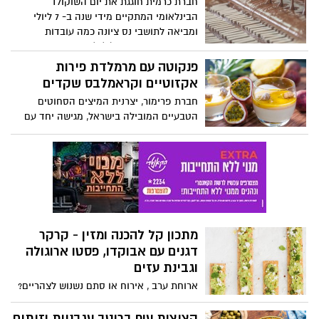
חברת כרמית חוגגת את יום השוקולד
הבינלאומי המתקיים מידי שנה ב- 7 ליולי
ומביאה לתושבי נס ציונה כמה עובדות
מעניינות על שוקולד ושׁוֹקוֹלָדַאים
פנקוטה עם מרמלדת פירות
אקזוטיים וקראמלבס שקדים
חברת פרימור, יצרנית המיצים הסחוטים
הטבעיים המובילה בישראל, מגישה יחד עם
השף קונדיטור מיקי שמו, מתכון מיוחד של
פנקוטת שוקולד לבן ברוטב פירות אקזוטיים
וקראמבלס שקדים. הפנקוטה בשילוב מיץ
תפוזים סחוט טבעי של פרימור, נהדרת כמנת
ביניים, לאירוח וכקינוח בארוחות חגיגיות.
מתכון קל להכנה ומזין - קרקר
דגנים עם אבוקדו, פסטו ארוגולה
וגבינת עזים
ארוחת ערב , אירוח או סתם נשנוש לצהריים?
המתכון הבא עונה בדיוק על הדרישות קל
להכנה במינימום זמן, ומזין. חברת כרמית
קציצות עוף ברוטב עגבניות וזיתים