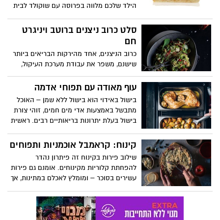
הילד שלכם מלווה בפרוסה עם שוקולד לבית
הספר קבלו מתכון לשני סוגי כריכים טעימים
ובריאים
סלט כרוב ניצנים ברוטב ויניגרט
חם
כרוב הניצנים, אחד מהירקות הבריאים ביותר
שישנם, משפר את עבודת מערכת העיקול,
עשיר בחומצה פולית ולכן מומלץ ביותר לנשים
בהריון ולילדים. המנה משלבת גם שמרי בירה
עוף מאודה עם תפוחי אדמה
– הנחשבים למזון על עשיר בויטמין B בברזל,
בישול באידוי הוא בישול ללא שמן – האוכל
אבץ, אשלגן וזרחן, וגרגירי הרימון שלא רק
מתבשל באמצעות אדי מים חמים, זוהי צורת
מתקשרים לברכת החג, אלא תורמים לפעילות
בישול בעלת יתרונות בריאותיים רבים. ראשית
נוגדת חמצון.
– מאחר ואיננה מצריכה שימוש בשמן,
שמוסיף ערך קלורי למזון, שנית - האידוי שומר
קינוח: קראמבל אוכמניות ותפוחים
על מינרליים וערכים תזונתיים הרבה יותר
שילוב פירות בקינוח זה פיתרון נהדר
מאפיה או בישול.
להפחתת קלוריות מקינוחים. אומנם גם פירות
עשירים בסוכר – ומומלץ לאכלם במתינות, אך
יחד עם זאת הם עשירים בסיבית תזונתיים.
לצד הפירות מכיל הקינוח גם שיבולת שועל
אשר עשירה גם היא בסיבים תזונתיים,
ומסייעת לפעולת מערכת העיכול, בייחוד