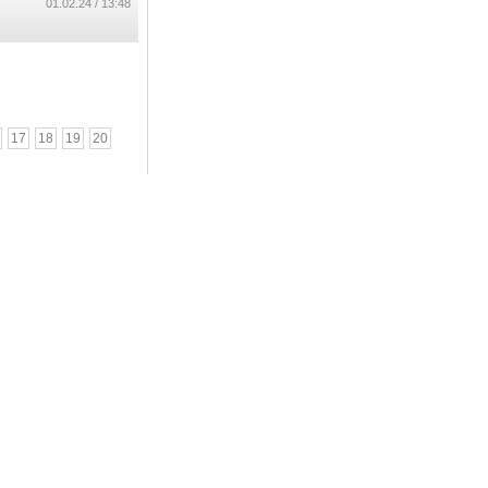
אופניים בנס ציונה
13:48 / 01.02.24
...
17
18
19
20