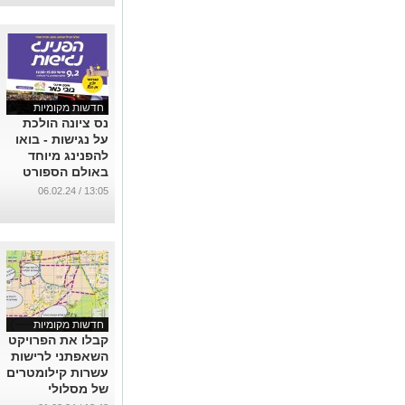
חדשות מקומיות
נס ציונה הולכת
על נגישות - בואו
להפנינג מיוחד
באולם הספורט
של ביה"ס גולדה
13:05 / 06.02.24
...
חדשות מקומיות
קבלו את הפרויקט
השאפתני לרישות
עשרות קילומטרים
של מסלולי