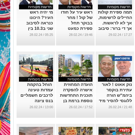
חדשות מקומיות
חדשות מקומיות
חדשות מקומיות
תמה ספירת קולות
ראש עיר על חודו
מי יהיה ראש
החיילים לרשימות,
של קול ! מחר
העיר? היכונו
אך לא לראשות.
בבוקר תחל
כנראה לסיבוב
אך די ברור: סיבוב
ספירת כמעט
שני ב10.3 בין
שני לראשות העיר
1,300 מעטפות
שמואל בוקסר
05:25 / 28.02.24
19:46 / 28.02.24
17:27 / 29.02.24
בין בוקסר לתומר
כפולות. תסתיים
לתומר תדהר.
!
בצהריים
(ערוך מחדש)
...
...
...
חדשות מקומיות
חדשות מקומיות
חדשות מקומיות
נוק אאוט ! לאור
הועדה המחוזית
הוחל בהקמת
עתירת בוקסר
אישרה להפקדה
עמדות טעינה
ביהמ"ש הורה
תוכנית התחדשות
לרכבים חשמליים
ללוגסי להסיר מיד
נוספת ברמת בן
בנס ציונה
את הפירסום ודחה
צבי נס ציונה -
...
13:00 / 26.02.24
17:52 / 26.02.24
21:48 / 26.02.24
את טענתו כי "זה
במתחם
לא סקר"..
ההסתדרות
...
...