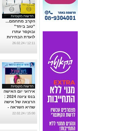
חדשות מקומיות
הקרב מתחמם...
"טוב ביחד"
ובוקסר עתרו
לועדת הבחירות
נגד עמוס לוגסי
12:11 / 26.02.24
וסיעתו. מאשימים
אותו בפירסום
סקר כוזב.
...
חדשות מקומיות
אירועי יום האישה
בנס ציונה 2024 :
הרצאה של אישה
שהיא השראה -
לינור אברג׳יל!.
15:00 / 22.02.24
...