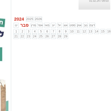
והמתמודדים/ות
09:03 / 01.02.24
יוצאים בהצהרת
כוונות.
...
2024
2025
2026
פבר
דצמ
נוב
אוק
ספט
אוג
יול
יונ
מאי
אפר
מרץ
ינו
1
2
3
4
5
6
7
8
9
10
11
12
13
14
15
16
21
22
23
24
25
26
27
28
29