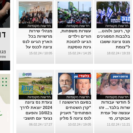
חדשות מקומיות
חדשות מקומיות
חדשות מקומיות
קר, רטוב ולוהט...
עשרות משפחות,
מנהלי שירות
בלבבות המפגינים
הורים וילדים
מרשויות בכל
מנס ציונה ששבו
הגיעו לחנוכת
הארץ הגיעו לנס
ל"צומת
גינת טוסקנה
ציונה לכנס על
הדמוקרטיה"
המחודשת.
"מהפיכת שיפור
10:05 / 15.02.24
14:25 / 15.02.24
19:33 / 18.02.24
השירות"
...
...
...
חדשות מקומיות
חדשות מקומיות
חדשות מקומיות
5 חודשי עבודות
בפעם הראשונה !
צעדת נס ציונה
שרות בלבד... זהו
"קרן השטחים
2024 יוצאת לדרך
עונשה של עמית
הפתוחים" תעניק
ב10/02 והפעם
אבוקרט, מי
לנס ציונה 5 מליון
נצעד עם תושבי
שהעלילה על
ש"ח להצלת
העוטף והצפון.
17:27 / 06.02.24
19:05 / 10.02.24
11:21 / 11.02.24
עמית מגנזי ז"ל,
גבעות הכורכר
...