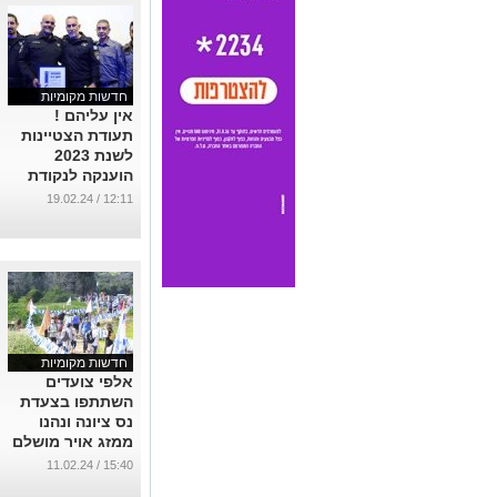
חדשות מקומיות
אין עליהם !
תעודת הצטיינות
לשנת 2023
הוענקה לנקודת
המשטרה בנס
12:11 / 19.02.24
ציונה, בפיקוד
רנ"ג עובד עובדיה
...
חדשות מקומיות
אלפי צועדים
השתתפו בצעדת
נס ציונה ונהנו
ממזג אויר מושלם
...
15:40 / 11.02.24