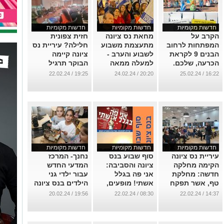
חדשות מקומיות
חדשות מקומיות
חדשות מקומיות
הקרב על
מחאת נס ציונה
חזית צפונית
המפתחות לרחוב
מתעצמת משבוע
חלילה? עיריית נס
הבנים 9 לקראת
לשבוע והערב -
ציונה קיימה
הכרעה, שלכם.
למעלה ממאה
הבוקר תרגיל
אל תוותרו על
חמישים מפגינים
"עוגן איתן" רחב
19:25 / 22.02.24
20:20 / 24.02.24
16:22 / 25.02.24
קולכם ויכולתכם
בשיתוף פיקוד
...
לקבוע !
העורף.
...
...
חדשות מקומיות
חדשות מקומיות
חדשות מקומיות
עיריית נס ציונה
סוף שבוע בנס
נחנך- המרכז
הקימה מחלקה
ציונה והסביבה:
המדעי החדש
חדשה: מחלקת
אני פה בגלל
עבור ילדי גני
טף, אשר תפקח
אשתי! מופעים,
הילדים בנס ציונה
על מעונות היום
המלצות לטיולים
- "נס המדע"
19:56 / 20.02.24
08:30 / 22.02.24
14:37 / 22.02.24
הפרטיים
וסיורים
...
...
...