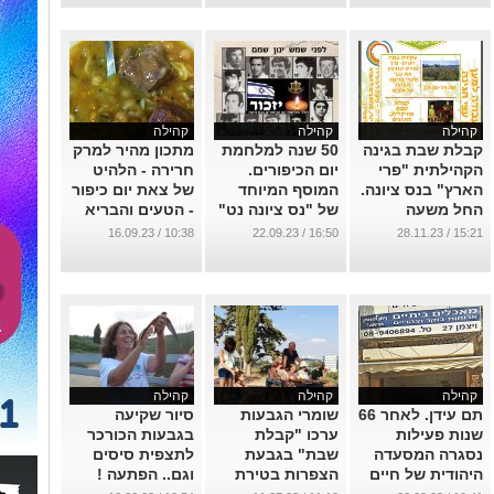
...
קהילה
קהילה
קהילה
קבלת שבת בגינה
50 שנה למלחמת
מתכון מהיר למרק
הקהילתית "פרי
יום הכיפורים.
חרירה - הלהיט
הארץ" בנס ציונה.
המוסף המיוחד
של צאת יום כיפור
החל משעה
של "נס ציונה נט"
- הטעים והבריא
13:30. הציבור
ביותר בעולם
...
10:38 / 16.09.23
16:50 / 22.09.23
15:21 / 28.11.23
מוזמן.
...
...
קהילה
קהילה
קהילה
תם עידן. לאחר 66
שומרי הגבעות
סיור שקיעה
שנות פעילות
ערכו "קבלת
בגבעות הכורכר
נסגרה המסעדה
שבת" בגבעת
לתצפית סיסים
היהודית של חיים
הצפרות בטירת
וגם.. הפתעה !