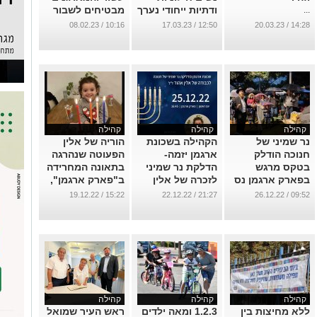
ודתיות ייחודי נערך
מבטיחים לשבור
...
השבוע בנס ציונה
השנה את השיא
10:16 / 08.02.23
12:50 / 17.03.23
14:28 / 20.03.23
בחויות המצפות
...
לכם
...
קהילה
קהילה
קהילה
נר שמיני של
הקהילה בשכונת
הוריה של אלין
חנוכה הודלק
ארגמן יזמה-
הפעוטה שנהרגה
בטקס מרגש
הדלקת נר שמיני
בתאונה המחרידה
בפארק ארגמן נס
לזכרה של אלין
ב"פארק ארגמן",
ציונה, לזכר אלין
הקטנה.
בפניה מרגשת
15:22 / 19.12.22
21:27 / 22.12.22
09:52 / 26.12.22
אהוד ז"ל-
לתושבי נס ציונה
...
הפעוטה שנהרגה
...
בקריסת המעקה.
...
קהילה
קהילה
קהילה
ללא מחיצות בין
1.2.3 ומאה ילדים
ראש העיר שמואל