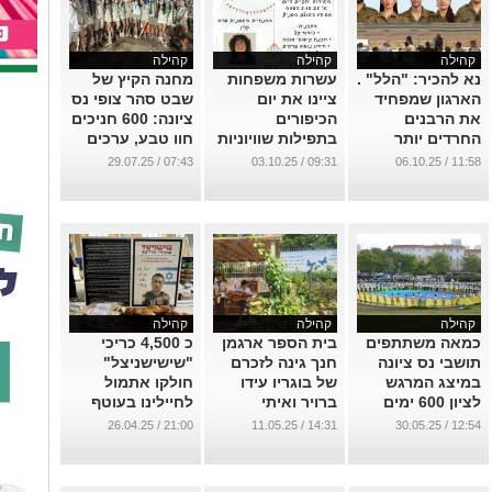
קהילה
קהילה
קהילה
נא להכיר: "הלל" .
עשרות משפחות
מחנה הקיץ של
הארגון שמפחיד
ציינו את יום
שבט סהר צופי נס
את הרבנים
הכיפורים
ציונה: 600 חניכים
החרדים יותר
בתפילות שוויוניות
חוו טבע, ערכים
מכל...
ומשותפות בנס
ועבודת צוות
07:43 / 29.07.25
09:31 / 03.10.25
11:58 / 06.10.25
ציונה
...
...
...
קהילה
קהילה
קהילה
כמאה משתתפים
בית הספר ארגמן
כ 4,500 כריכי
תושבי נס ציונה
חנך גינה לזכרם
"שישישניצל"
במיצג המרגש
של בוגריו עידו
חולקו אתמול
לציון 600 ימים
ברויר ואיתי
לחיילינו בעוטף
למלחמה וקריאה
אברהם רון, אשר
ובעזה, בסיוע
21:00 / 26.04.25
14:31 / 11.05.25
12:54 / 30.05.25
להשבת החטופים,
נפלו במלחמת
משפחתו וידידיו
כולם !
חרבות ברזל
של איתי רון ז"ל.
...
...
...