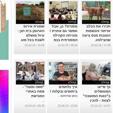
קהילה
קהילה
קהילה
תכירו את הכלב
מסורת? כן, אבל
שמורת אירוס
ארתור והנשמות
אפשר גם אחרת !
הארגמן בית חנן :
הטובות מנס ציונה
מוכיחה הקהילה
טיול מושלם
שהצילוהו.
המסורתית בנס
לשבת בכל מזג
ציונה
אוויר
...
15:06 / 09.02.25
08:59 / 14.02.25
17:49 / 20.02.25
...
...
קהילה
קהילה
קהילה
כך סייעו
איך נלחמים
"מפה ומצה" -
המטופלים
ביתושים ובקלות !
פסח באתרי
ב"נאות המושבה"
המורשת
בזמן שהיתושי...
לצוות - להכין
...
עוגות לחג לגדוד
08:39 / 16.04.24
15:00 / 25.06.24
14:07 / 02.10.24
צנחנים !