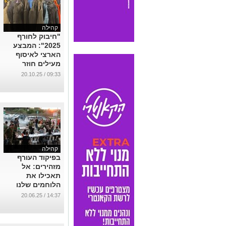
קהילה
"חיבוק לחורף
2025": המבצע
הארצי לאיסוף
מעילים חוזר
לשנתו השישית !
09:33 / 20.10.25
...
קהילה
בפיקוד העורף
מזהירים: אל
תאכילו את
הלוחמים שלנו
שבנס ציונה יותר
14:37 / 20.06.25
מדי...
...