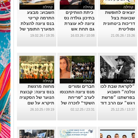
קהילה
קהילה
קהילה
יוצאים לחופשת
כיתת הוותיקים
השבוע: מבצע
שבועות בצל
בתיכון גולדה נס
התרמה קריטי
דריכות ביטחונית
ציונה לא עוצרת
בנס ציונה להצלת
ופוליטית
גם תחת אש
המערך התומך של
אגודת ניצן וארגוני
...
...
19:35 / 19.02.26
10:08 / 16.03.26
15:26 / 21.05.26
החרשים.
...
קהילה
קהילה
קהילה
״לקראת שבת לכו
חברים ומורים
מחווה מרגשת
ונלכה״ השבוע
מנס ציונה התכנסו
בנס ציונה: קבוצת
בפרשתנו ״פרשת
לערב "פריחת
הנוער של הסקציה
ויגש״ עם הרב דוד
השקד" לזכרה של
תיקרא על שם
טימסית נס-ציונה
שקד חבני ז"ל
שקד חבני ז"ל.
09:19 / 26.10.25
23:31 / 02.12.25
13:37 / 25.12.25
...
...
...