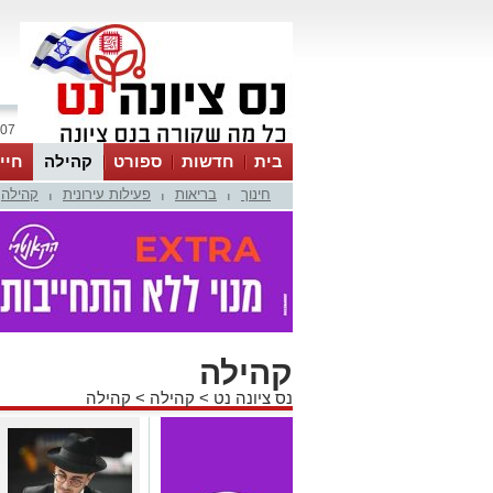
07 אוגוסט 2026 / 01:08
בית
חדשות
ספורט
קהילה
חיי
חינוך
בריאות
פעילות עירונית
קהילה
|
|
|
קהילה
נס ציונה נט
>
קהילה
>
קהילה