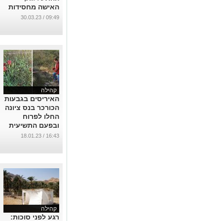
האישה מחסידות
גור באשדוד
09:49 / 30.03.23
שהחליטה לא
להיות שפחה
...
קהילה
האיריסים בגבעות
הכורכר בנס ציונה
החלו לפרוח
ובפעם התשיעית
יצאו "שומרי
16:43 / 18.01.23
הגבעות" לסמן
את מקבציהם.
...
קהילה
רגע לפני סוכות: