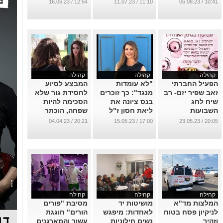
פייגנבלט - הידועה
שלום.
...
12:54 / 16.06.23
11:10 / 11.07.23
10:41 / 06.08.23
גם כ"פרלמנט". .
...
ראו גם וידאו
...
קהילה
קהילה
קהילה
הפעיל החברתי
"לא עומדות
המבצע לסיוע
זאב שפיר יזם- רב
מנגד": כך זוכרים
לחסידת גור שלא
שיח לחג
בנס ציונה את
הסכימה להיות
השבועות
ליאת חסון ז"ל
שפחה, הוכתר
בהצלחה והיא
...
...
20:21 / 04.04.23
17:00 / 15.05.23
20:05 / 23.05.23
רוצה להגיד לכם
תודה
...
קהילה
קהילה
קהילה
המלצות מד"א
מושיטות יד
מסיבת "פורים
לניקיון פסח בטוח
לאחדות: מיפגש
הורים" חוגגת
וזהיר
נשים חילוניות
עשור והמארגנים