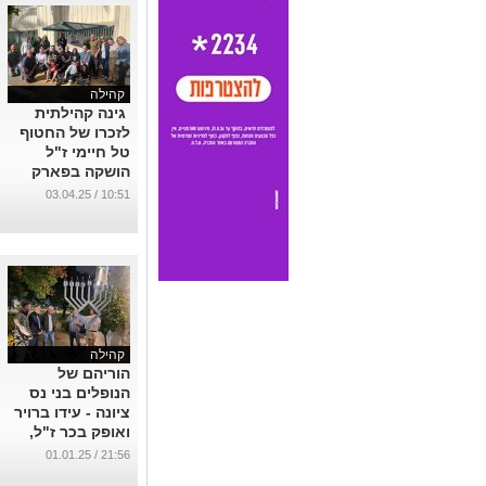
קהילה
גינה קהילתית
לזכרו של החטוף
טל חיימי ז"ל
הושקה בפארק
המדע בנס ציונה
10:51 / 03.04.25
...
קהילה
הוריהם של
הנופלים בני נס
ציונה - עידו ברויר
ואופק בכר ז"ל,
השתתפו בהדלקת
21:56 / 01.01.25
נרות בביה"כ דרכי