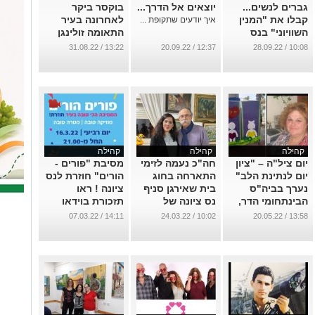
גברים לנשים...
יוצאים אל הדרך...
בוקסר ביקר
קבלו את "המנין
לאחרונה בעיר
איך יודעים שתקופת ...
השוויוני" בנס
התאומה זולינגן
ציונה.
...
13:22 / 31.08.22
12:37 / 20.09.22
10:08 / 28.09.22
...
קהילה
קהילה
קהילה
יום ציל"ה – "ציון
חה"כ נעמה לזימי
מסיבת "פורים -
יום לנתינת הלב"
התארחה בחוג
הורים" חוזרת לנס
נערך בביה"ס
בית שאירגן סניף
ציונה ! ראו
הבינתחומי הדר,
נס ציונה של
תזכורת בוידאו
לציון זכרה של
"העבודה".
...
14:11 / 07.03.22
10:02 / 24.03.22
13:58 / 20.05.22
צילה זאבי ז"ל.
...
...