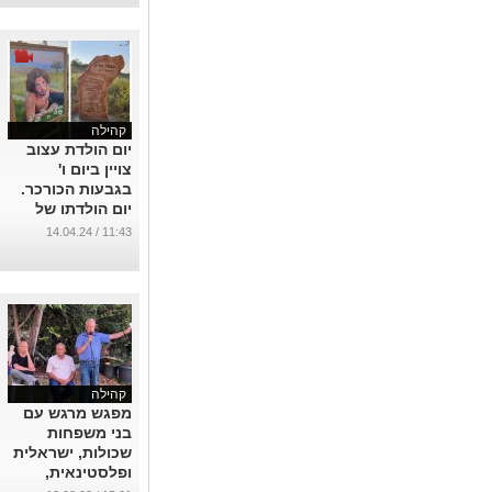
נועם
...
קהילה
יום הולדת עצוב
צויין ביום ו'
בגבעות הכורכר.
יום הולדתו של
עמית מגנזי ז"ל
11:43 / 14.04.24
שנרצח במסיבת
הנובה. ראו בוידאו
...
קהילה
מפגש מרגש עם
בני משפחות
שכולות, ישראלית
ופלסטינאית,