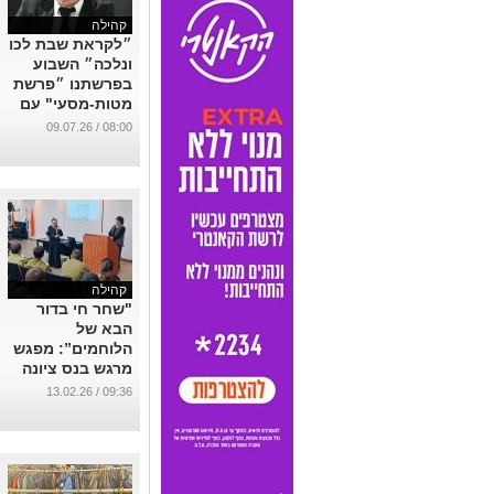
קהילה
״לקראת שבת לכו
ונלכה״ השבוע
בפרשתנו ״פרשת
מטות-מסעי" עם
הרב דוד טימסית
08:00 / 09.07.26
נס ציונה
...
קהילה
"שחר חי בדור
הבא של
הלוחמים”: מפגש
מרגש בנס ציונה
בין זיכרון, שליחות
09:36 / 13.02.26
ותקווה בסיירת
הנח״ל
...