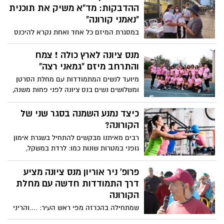
ההדבקות: מד"א משיק את תוכנית
שלכם כמחוות עידוד.
"נאמני קורונה"
במסגרת המיזם כל אחד ואחת נקרא להיכנס
לאתר מד"א וללמוד ללא עלות בקורס
מתוקשב וקצר על נגיף הקורונה ועל דרכי
מנס ציונה לארץ כולה ! צמח
ההתמודדות לגדיעת שרשרת ההדבקה מנגיף
והתרחב מיזם "גמאני רצה"
הקורונה ולהתנהגות בטוחה שכוללת ניהול
מיועד לנשים המתמודדות עם מחלת הסרטן
יומן אישי שיהווה אמצעי מקדים לחקירה
ומשלושים נשים בנס ציונה לפני פחות משנה,
האפידמיולוגית במקרה של הדבקה.
שנענו ליוזמתו של עמרי פדהצור - צמח
לפרויקט ארצי ובו מעל 1,000 רצות ומעל 60
כיצד נמנע השמנה בסגר שני של
מאמני ריצה וכושר בעשרות ישובים גמאני
הקורונה?
רצה נס ציונה- צילום: שירלי רוזנס
רבים מאיתנו מבקשים להתחיל בשגרת אימון
גופני במטרות שונות כמו: לרדת במשקל,
לשמור על גמישות, לשפר מהירות, לחזק את
הגוף, להגדיל מסת שריר ובאופן כללי לתרום
פרופ' ניר אוריון מנס ציונה מציע
לבריאות איתנה. אך מה קורה כשהחשש
דרך התמודדות חדשה עם מחלת
מעמידה בשגרת אימונים קבועה עוצר אותנו
הקורונה
מלהתחיל ומונע מאיתנו להשיג את היעד
שמתחילה בהכרזה מפי ראש העיר: ....והריני
הנכסף? ומה קורה שאנו בסגר בבית?
מכריז בזאת על הקמת מדינת נס-ציונה !