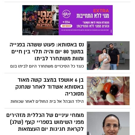
רכב. חוק חניית נכים- כל מה שרציתם לדעת
ולא העזתם לשאול מביא: עו"ד רונן אבניאל
נס באסותא: פעוט ששהה בפגייה
במשך 80 יום והיה תלוי בין חיים
ומוות משתחרר לביתו
כנגד כל הסיכויים משתחרר היום לביתו בנם
של יובל ואמיר גנח לאחר ששהה בפגייה קרוב
ל-80 יום במהלכן התנדנד בין חיים למוות
בן 6 אושפז במצב קשה מאוד
כתוצאה מהסתבכות של מחלת "חוסר בשלות
באסותא אשדוד לאחר שנחנק
ריאתית" שהחמירה בצורה קיצונית לצד
מסוכריה
הסתבכות עם יתר לחץ דם ריאתי. "זהו
הילד הובהל אל בית החולים לאחר שכוחות
המקרה הקשה ביותר שטופל בפגיית בית
ההצלה ביצעו בו החייאה. לאחר ייצוב מצבו,
החולים". ד"ר עומר גלובוס מנהל הפגייה:
הוא הועבר להמשך טיפול במחלקת טיפול
מומחי עיניים של הכללית מזהירים
"התינוק גנח בן יובל מוכיח שיש ניסים בעולם"
נמרץ ילדים של ביה"ח. מצבו מוגדר קשה
מפני השימוש בספריי קצף (שלג)
מאוד והוא מורדם ומונשם
לקראת חגיגות יום העצמאות