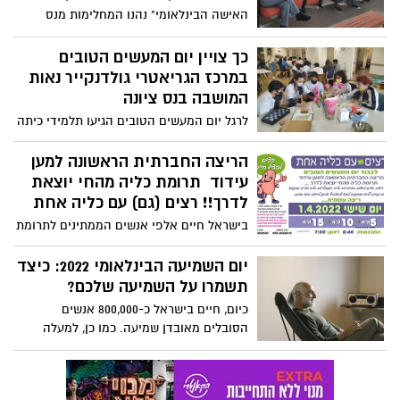
האישה הבינלאומי" נהנו המחלימות מנס
ציונה משני ארועים יוצאי דופן לכבודן. גם
טיפול קוסמטי מיוחד וגם הרצאה מעצימה !
כך צויין יום המעשים הטובים
במרכז הגריאטרי גולדנקייר נאות
המושבה בנס ציונה
לרגל יום המעשים הטובים הגיעו תלמידי כיתה
ט' מבית ספר בן גוריון לשמח את המטופלים,
אליהם הצטרפו החבר׳ה המקסימים מחברת
הריצה החברתית הראשונה למען
HP אינדיגו שארגנו פעילות אביבית לשתילת
עידוד תרומת כליה מהחי יוצאת
אדניות למרפסות המרכז הרפואי
לדרך!! רצים (גם) עם כליה אחת
בישראל חיים אלפי אנשים הממתינים לתרומת
כליה. בזמן הממתנה עם נאלצים לעבור
טיפולי דיאליזה מפרכים. ברי המזל מהם
יום השמיעה הבינלאומי 2022: כיצד
מצליח לחזור לשגרה ולזכות בחיים חדשים
תשמרו על השמיעה שלכם?
הודות לתרומת כליה מהחי. למען עידוד
כיום, חיים בישראל כ-800,000 אנשים
המודעות ותרומת כליה מהחי יוצא לדרך
הסובלים מאובדן שמיעה. כמו כן, למעלה
בתאריך 01/04/2022 במודיעין המרוץ החברתי
מ-1.5 מיליארד אנשים ברחבי העולם, חיים עם
הראשון - רצים (גם) עם כליה אחת.
אובדן שמיעה ועד שנת 2050 המספר צפוי
לעלות ליותר מ-2.5 מיליארד (1 מכל 4 אנשים)