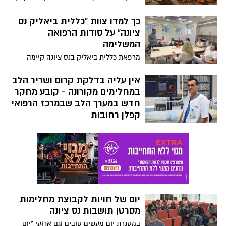
ממכרים ולריווחים יותר לחברות המזון. חשוב
לדעת מה מכיל המזון שאנחנו צורכים על
כך למדו צוות "כללית ביאליק נס
בסיס יומי
ציונה" על סודות הרפואה
המשלימה
מרפאת כללית ביאליק בנס ציונה קיימה
הרצאה מקצועית לצוות העובדים אודות סוגי
הטיפולים המוענקים במסגרת הרפואה
אין עליה בדלקת קרום ושריר הלב
המשלימה ויעילותם בשיפור אורח החיים
במחלימים מקורונה - קובע מחקר
חדש במערך הלב שבמרכז הרפואי
קפלן רחובות
הקורונה עושה סימנים שהיא אוטוטו נעלמת
אולם השלכותיה יישארו אתנו עוד זמן רב.
כעת מחקר חדש קובע כי בניגוד לשמועות
שהופצו ברשתות החברתיות - אין עליה
בדלקת קרום ושריר הלב במחלימים מקורונה.
יום של חויות לקבוצת מחלימות
מסרטן תושבות נס ציונה
במסגרת יום מעשים טובים וגם ארועי "יום