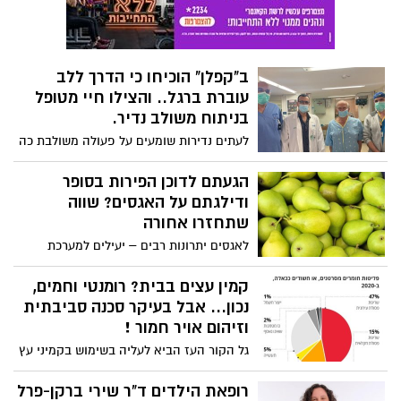
בעולם, על פי ארגון הבריאות העולמי (WHO).
בנוסף לכך, 50% מהאנשים בגילאי 12-35
נמצאים בסיכון לפגיעה בשמיעה לצמיתות.
אחד הגורמים המרכזיים נוגע ל-40%
ב"קפלן" הוכיחו כי הדרך ללב
מהצעירים במדינות בעלות הכנסה גבוהה
עוברת ברגל.. והצילו חיי מטופל
ובינונית, הוא חשיפה לרעש מזיק בעוצמות
בניתוח משולב נדיר.
גבוהות, במקומות בילוי למשל ה. רוב האנשים
לא מודעים לסכנות הכרוכות בהאזנה קבועה
לעתים נדירות שומעים על פעולה משולבת כה
למוזיקה בעוצמה גבוהה או לרעש מזיק לאורך
נדירה כזו שבוצעה השבוע ע"י יחידת
זמן, בעיקר בחברה מודרנית בה מאזינים
הצנתורים ויחידת כלי הדם במרכז הרפואי
הגעתם לדוכן הפירות בסופר
למוזיקה באוזניות, סמארטפונים וכדומה.
קפלן ובה ניצלו חייו של חיים פליישר מהוד
ודילגתם על האגסים? שווה
השרון, שסבל משילוב נדיר של היצרות
שתחזרו אחורה
במסתם ומפרצת של הותין הבטני (אאורטה)
לאגסים יתרונות רבים – יעילים למערכת
העיכול ומסייעים במניעת סוכרת מסוג 2 ועוד.
עינת מזור בקר, דיאטנית קלינית במרכז DMC
קמין עצים בבית? רומנטי וחמים,
לטיפול בסוכרת עם 5 יתרונות בריאים שכדאי
נכון... אבל בעיקר סכנה סביבתית
לכם להכיר על הפרי הטעים
וזיהום אויר חמור !
גל הקור העז הביא לעליה בשימוש בקמיני עץ
ובשכונות נס ציונה בהן רבים צמודי הקרקע ,
ריח הקמינים עולה מכל עבר. וזו העת להזכיר
רופאת הילדים ד"ר שירי ברקן-פרל