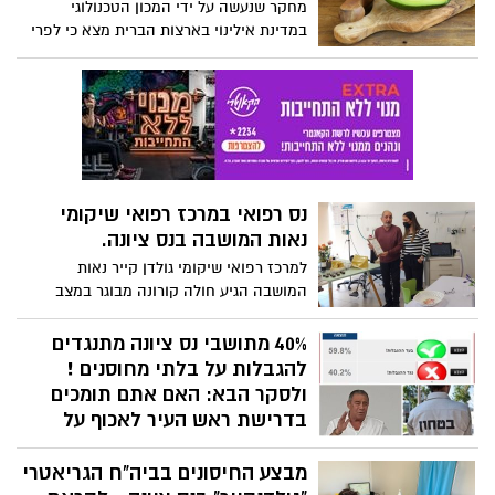
מחקר שנעשה על ידי המכון הטכנולוגי
לבתי חולים. הוא התגבר על גם על הקורונה,
במדינת אילינוי בארצות הברית מצא כי לפרי
ועכשיו עם שחרורו מוסר את תודתו על
האבוקדו השפעה חיובית על תחושת הרעב
הטיפול שקיבל במוסד הרפואי-שיקומי. מאת:
בקרב בני אדם, וכי צריכה של הפרי יכולה
שני הר-זהב
לסייע מאוד בהורדה במשקל
נס רפואי במרכז רפואי שיקומי
נאות המושבה בנס ציונה.
למרכז רפואי שיקומי גולדן קייר נאות
המושבה הגיע חולה קורונה מבוגר במצב
קשה, מורדם ומונשם, וכנגד כל הסיכויים,
אחרי הטיפול המקצועי והמסור שקיבל, הוא
40% מתושבי נס ציונה מתנגדים
חזר לתפקוד עצמאי מלא. אומר: "אני מתפלל
להגבלות על בלתי מחוסנים !
שאלוהים יעזור לכם להבריא אחרים"
ולסקר הבא: האם אתם תומכים
בדרישת ראש העיר לאכוף על
צוותי ההוראה - חיסון או בדיקה !
מבצע החיסונים בביה"ח הגריאטרי
ה פ ת ע ה : 40% מהמשתתפים בסקר שערכנו