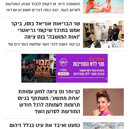
התשובה היא: 15 דקות! לכבוד שבוע המודעות
לסרטן העור, הנה כמה דברים חשובים שכדאי
לדבר עליהם
שר הבריאות אוריאל בוסו, ביקר
אמש במרכז שיקומי גריאטרי
"נאות המושבה" בנס ציונה
בביקור הוצגו לפני השר שלושת המר"גים של
הרשת, שקלטו מיד עם פרוץ המלחמה כ-200
מטופלים מאזורי הלחימה בדרום ובצפון
ומעניקים להם טיפול רפואי לצד תמיכה
נפשית. אני מברך על האחדות בין העמים,
הדתות והמגזרים המתקיימת באופן ייחודי
ואותנטי במרכזים הרפואיים של גולדנקייר"
אמר בתום הביקור שר הבריאות אוריאל בוסו.
קניותר נס ציונה למען עמותת
'אחת מתשע': משתתף בגיוס
תרומות לעמותה לרגל חודש
המודעות לסרטן השד
גם קניותר נס ציונה- למען עמותת 'אחת
כמעט ואיבד את עינו בגלל זיהום
מתשע': לרגל חודש המודעות לסרטן השד