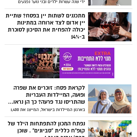
ידי שנה עשרות ילדים ובני נוער נפגעים
בחגיגות יום העצמאות וסובלים מפגיעות
בעיניים עקב שימוש בתרסיסי שלג״ מציינת
מתכננים לשתות יין בפסח? שתיית
ד"ר אורלי ווסוקי ליאור, מומחית ברפואת
יין אדום לצד ארוחה במתינות
עיניים לילדים, מחוז מרכז כללית
יכולה להפחית את הסיכון לסוכרת
ב-14%
במחקר שהתפרסם בספרד נמצא כי יין משפר
את תגובת הגוף לאינסולין, פרופ' חוליו
ויינשטיין: "מחקר זה מצטרף למחקר שנעשה
ביחידה לניהול הסוכרת בוולפסון בו נמצא כי
שתיית משקאות אלכוהיילים במידה הברורה,
של 3-4 כוסות בשבוע, עשויה למנוע את
התפרצות המחלה"
לקראת פסח: זוכרים את שפרה
ופועה, המיילדות העבריות
שהתריסו נגד פרעה? כך הן נראו...
בארגון המיילדות בישראל, המייצג את 1,400
המיילדות בישראל (ראו גם בוידאו) זוכרים את
שפרה ופועה, המיילדות העבריות שהתריסו
נפתח המכון להתפתחות הילד של
נגד פרעה אשר ציווה עליהן " כל זכר היילוד,
קופ"ח כללית "סביונים" . שוכן
היאורה תשליכוהו".- והם בקשו מתוכנת בינה