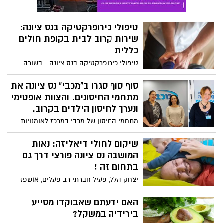
טיפולי כירופרקטיקה בנס ציונה:
שירות קרוב לבית בקופת חולים
כללית
טיפולי כירופרקטיקה בנס ציונה - בשורה
לתושבי נס ציונה והסביבה: מרפאת כללית
רפואה משלימה בעיר מרחיבה את הפעילות
סוף סוף סגרו ב"מכבי" נס ציונה את
ותציע החל מהקיץ טיפולי כירופרקטיקה
מתחמי החיסונים. והצוות אופטימי
המסייעים בטיפול בכאבי גב, צוואר ומפרקים.
ונערך לחיסון הילדים בקרוב.
מתחמי החיסון של מכבי במרכז לאומנויות
הבמה בנס ציונה נסגרו סוף סוף, אחרי למעלה
מ- 20,000 חיסונים. ולרגל הארוע שוחחנו עם
שיקום לחולי דיאליזה: נאות
העושות במלאכה.
המושבה נס ציונה פורצי דרך גם
בתחום זה !
יצחק הלל, פעיל חברתי רב פעלים, אושפז
לפני מספר חודשים במחלקת השיקום של
גולדן קייר נאות המושבה. במהלך החודשים
האם ידעתם שאבוקדו מסייע
עבר טיפול חדשני, המשלב שיקום יחד עם
בירידיה במשקל?
מתן דיאליזה, שילוב שעד כה לא נעשה מחוץ