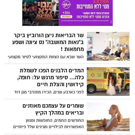
בכמות גבוהה בתבלין אגוז מוסקט טחון,
והאזהרה השניה נוגעת למוצר קבב בו התגלה
חיידק הסלמונלה
שר הבריאות ניצן הורוביץ ביקר
ב"נאות המושבה" נס ציונה ושפע
מחמאות !
השר שבא עם הצוות המקצועי לסיור מקצועי
סיכם: ״אם לא תכבד את הוריך, לא יכבדוך
בניך״. רובנו לא רוצים לחשוב על זה,
המדים הלבנים הפכו לשמלת
מדחיקים. אבל כולנו נהיה שם, או שאנחנו
כלה... סיפור מרגש על: חופה,
כבר שם, לכולנו יש הורים, ואנחנו חייבים
קידושין והצלת חיים
לחשוב על זה. לכן אני מגביר את המאמץ
לפני כארבע שנים, הכירו מתנדבי מגן דוד
בתחום הגריאטריה. היום עמדתי מקרוב על
אדום רועי ולין בתחנת מד"א באשקלון – מאז
הטיפול (הטוב) במרכז השיקומי-גריאטרי
הפכו לזוג, ולאחרונה - התחתנו. הם בחרו
שומרים על עצמכם מאוזנים
נאות המושבה בנס ציונה.
ביום חתונתם המרגש לחזור לסשן צילומים
ובריאים במהלך הקיץ
מיוחד במקום בו החלו את הקשר – תחנת
החודשים החמים, החופשות ומגוון
מד"א.
האפשרויות לבילויים מציגים שלל פיתויים
בשעות הפנאי והערב.