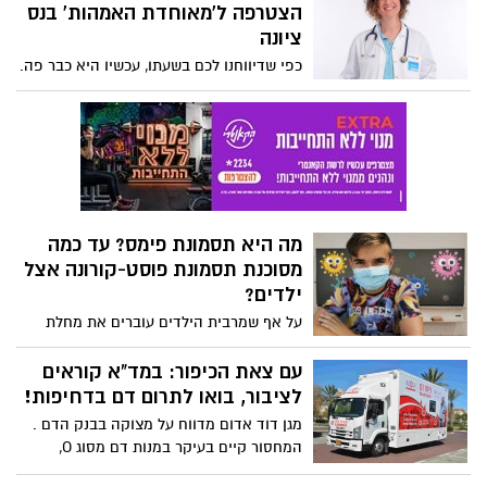
כי מדובר בזיהום סביבתי חמור ופגיעה
הצטרפה ל'מאוחדת האמהות' בנס
בבריאות כולנו. \לתשומת לב המפעילים
ציונה
אותם.
כפי שדיווחנו לכם בשעתו, עכשיו היא כבר פה.
ד"ר שירי ברקן-פרל, מומחית ברפואת ילדים,
החלה לעבוד במרפאת 'האמהות' בנס ציונה,
זאת בנוסף לעבודתה במרכז הרפואי של
מאוחדת ב'רחובות ההולנדית'
מה היא תסמונת פימס? עד כמה
מסוכנת תסמונת פוסט-קורונה אצל
ילדים?
על אף שמרבית הילדים עוברים את מחלת
הקורונה בצורה קלה יחסית, נרשמה לאחרונה
עלייה במספר החולים המפתחים תסמונת
עם צאת הכיפור: במד"א קוראים
פימס- תסמונת רפואית לאחר שהבריאו
לציבור, בואו לתרום דם בדחיפות!
ממחלת הקורונה. צפו בכתבה ובווידאו
מגן דוד אדום מדווח על מצוקה בבנק הדם .
המצורף.
המחסור קיים בעיקר במנות דם מסוג O,
ובמנות דם עם Rh שלילי מכל הסוגים (-A-,