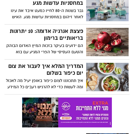
קבוצת קניוני עופר מגייסת תרומות לעמותת
במחסניות עדשות מגע
"אחת מתשע". במהלך חודש אוקטובר יימכרו
גבר בשנות ה-80 לחייו כמעט איבד את עינו
בקניוני הרשת צמידי פנינה יוקרתיים של
לאחר זיהום במחסניות עדשות מגע. האיש
המעצבת אתי קובו במחיר סמלי של 29 ₪
הגיע לבית החולים אסותא , כשהוא סובל
בלבד.
מכאבים עזים וטשטוש בראייה. בדיקה
פצצת אנרגיה אדומה: 10 יתרונות
העלתה כי זיהום מתוצאה מפרזיט במחסנית
בריאותיים ברימון
עדשות המגע, שלא טופלה כראוי, היא
הם ידועים בעיקר בזכות המיץ האדום הבוהק
שהובילה לזיהום שכמעט וגרם לאיבוד הראייה
והטעם העסיסי של הפרי המגיע עם בוא
בעינו. ד"ר פאני שגב מנהלת יחידת הקרנית
החגים. מה שחשוב שתכירו זה את
והעדשה בביה"ח הציבורי אסותא אשדוד :
הפוטנציאל הבריאותי הטמון בו: וויטמינים,
המדריך המלא איך לעבור את צום
"עדשות מגע יכולות לגרום לזיהומים קשים
מינרלים, נוגדי חמצון, שיפור יכולות המוח,
יום כיפור בשלום
מאוד העלולים אף להסתיים בהשתלת קרנית
הקטנת הסיכון למחלות לב. ומה באשר
בניסיון להציל את העין"
איך תתכוננו לצום כיפור באופן יעיל מה לאכול
לסוכרתיים? כל הסיבות להוסיף רימון לתזונה
ומה לעשות כדי לא להרגיש רעבים כל המידע
שלכם
באדיבות מיטל עזר תזונאית קלינית וספורט,
יועצת תזונה בחברת הרבלייף