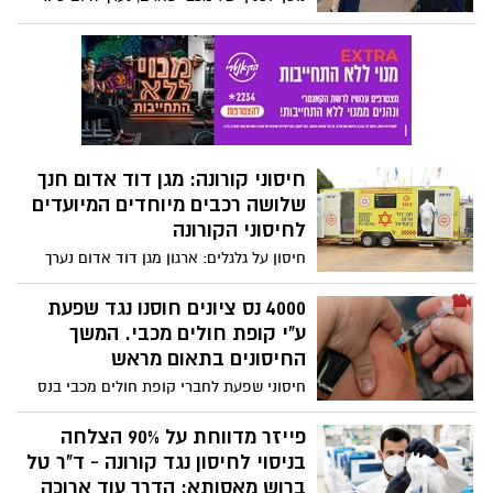
מיוחד בנס ציונה של מנכ"ל הקופה רן סער.
לווה בראש מחוז ירושלים והשפלה במכבי ד"ר
חגי פרנקל וחברי הנהלת מכבי.
חיסוני קורונה: מגן דוד אדום חנך
שלושה רכבים מיוחדים המיועדים
לחיסוני הקורונה
חיסון על גלגלים: ארגון מגן דוד אדום נערך
לחורף ולחיסוני הקורונה שבדרך לישראל -
וחנך במוקד הלאומי של מד"א בקרית אונו
4000 נס ציונים חוסנו נגד שפעת
שלושה רכבי קרוואן מיוחדים אשר יכולים
ע"י קופת חולים מכבי. המשך
להגיע לנקודות שונות ברחבי הארץ על מנת
החיסונים בתאום מראש
לחסן את האוכלוסייה כנגד נגיף הקורונה.
חיסוני שפעת לחברי קופת חולים מכבי בנס
הארגון ערוך לאחסון חצי מיליון חיסוני קורונה.
ציונה. השבוע חוסנו כ4000 מחברי הקופה
במתחם טיפת חלב ( מבנה הצרכנייה).
פייזר מדווחת על 90% הצלחה
מהשבוע הבא חברי הקופה יצטרכו לתאם תור
בניסוי לחיסון נגד קורונה - ד"ר טל
לחיסון נגד שפעת.
ברוש מאסותא: הדרך עוד ארוכה