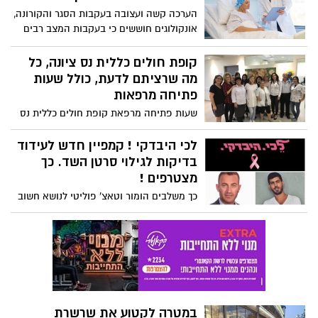
הערכה קשה ועצובה בעקבות הסגר והקורונה,
אונקולוגים חוששים כי בעקבות המצב רבים
נמנעים מהגעה לבדיקות וכתוצאה מכך נחווה
גל של חולי סרטן חדשים שוויתרו על בדיקות
קופת חולים כללית נס ציונה, כל
זמן רב
מה שרציתם לדעת, כולל שעות
פתיחה מרפאות
שעות פתיחה מרפאת קופת חולים כללית נס
ציונה. סניף הקניותר, סניף ביאליק, טלפון
זימון תורים, רשימת שירותים, שעות פעילות
לכי היבדקי ! קמפיין חדש לעידוד
מעבדה ומידע למבוטחי כללית, בתי מרקחת
בדיקות לגילוי סרטן השד. כך
בנס ציונה המכבדים מרשמי כללית נס ציונה
מצטרפים !
כך משלבים הומור וטאצ' פוליטי לנושא חשוב
באמת ! לרגל חודש המודעות לסרטן השד
החליטו ב'גלאי תקשורת' להוביל מהלך
מתוחכם לקידום מודעות הבדיקות המוקדמות
לגילוי סרטן השד , עם הסלוגן "לכי היבדקי"
הרוכב על גל ה"לך" - "לכו אתם"... קבלו את
גל בייסברג וגיל אוקונין מ"גלאי תקשורת" יוזמי
המהלך. קיראו והצטרפו בלינק לקמפיין הכל
במטרה לקטוע את שרשרת
כך חשוב ! וכמובן שנו את תמונת הפייסבוק