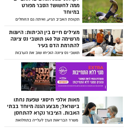
הלב בקפלן* המינוי מהווה נדבך נוסף בחיזוק
ממה לחשוש? הסבר מפורט
המצוינות הקלינית והטיפולית של המערך
במיוחד
הקרדיולוגי בבית החולים.
תקופת האביב הגיע, ואיתה גם הזוחלים
החלקלקים. אז הנה הסבר מפורט מפי אחד
שיודע כל מה שצריך לדעת לקראת פתיחת
מצילים חיים בין הכיתות: היענות
"עונת הנחשים". ו
מרשימה של 140 תושבי נס ציונה
להתרמת הדם בעיר
תושבי נס ציונה הוכיחו שוב את הערבות
ההדדית המאפיינת אותם כאשר 140 מתוכם
הגיעו למרות מצב החרום לעמדות התרמת
הדם שהוקמו בבית הספר בן יהודה.
מאות אלפי חיסוני שפעת נחתו
בישראל; מבצע הגנה מיוחד בבתי
האבות. הציבור נקרא להתחסן
משרד הבריאות נערך לעלייה בתחלואת
החורף: כחצי מיליון מנות חיסון נוספות הגיעו