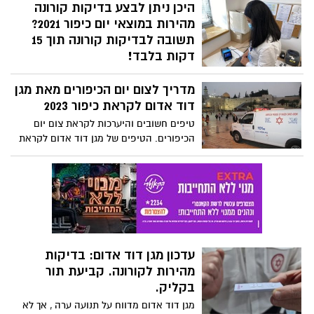
B-, AB). קוראים לציבור להגיע ולתרום דם
היכן ניתן לבצע בדיקות קורונה
בעמדות ברחבי הארץ
מהירות במוצאי יום כיפור 2021?
תשובה לבדיקות קורונה תוך 15
דקות בלבד!
היכן ניתן לבצע בדיקות קורונה מהירות
מדריך לצום יום הכיפורים מאת מגן
במוצאי יום כיפור 2021? רשימת סניפים ו ***
תוקף הבדיקות המהירות לתו ירוק ל - 36
דוד אדום לקראת כיפור 2023
שעות ביום כיפור (בשונה מה - 24 שעות על פי
טיפים חשובים והיערכות לקראת צום יום
הנחיית משרד הבריאות כיום).
הכיפורים. הטיפים של מגן דוד אדום לקראת
הצום. האם כל אחד יכול לצום? כיצד חולים
כרוניים צריכים להיערך לקראת הצום ולמי לא
מומלץ לבצע צום.
עדכון מגן דוד אדום: בדיקות
מהירות לקורונה. קביעת תור
בקליק.
מגן דוד אדום מדווח על תנועה ערה , אך לא