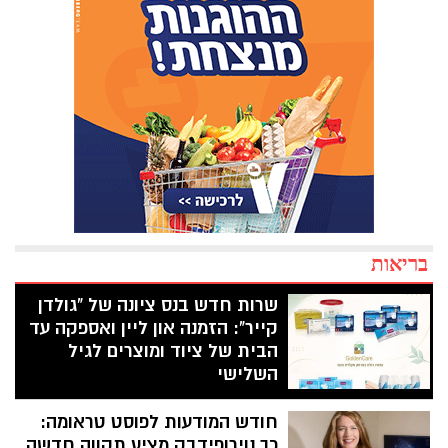
בריאות
שרות חדש בנס ציונה של "גולדן
קייר": הזמנה און ליין ואספקה עד
הבית של ציוד ומוצרים לגיל
השלישי
רשת המרכזים הרפואיים גולדן קייר מרחיבה
חודש המודעות לפוסט טראומה:
את מעטפת השירות בנס ציונה ומשיקה חנות
אונליין ייעודית, המציעה אספקת מוצרי
כך נוירופידבק מציע תקווה חדשה