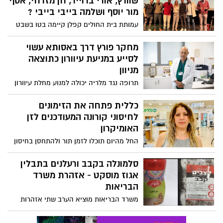
שוורץ, אורי ברוייר, חן מזרחי, אסף
מור יוסף ושלמה בייבי בייבי ?
עמותת בית החולים קפלן קיימה בטו בשבט
ערב סטנדאפ ייחודי, בהשתתפות 5 אמנים
מובילים - ליטל שוורץ, אורי ברוייר, חן מזרחי,
מחקר פורץ דרך באסותא עשוי
אסף מור יוסף ושלמה בייבי בייבי. ההכנסות
לסייע במניעת עיוורון כתוצאה
לטובת הקמת מרפאת ילדים חדשה
מניוון
ומתקדמת בבית החולים.
תרופה נגד מלריה יכולה למנוע מחלת עיוורון
ממנה סובלים 9% מכלל האוכלוסייה ו 20%
מבני ה70 ומעלה. פרופ' פיקל מנהל מחלקת
כללית פתחה את הזימונים
עיניים וממובילי המחקר: "פעם ראשונה
לחיסוני קורונה המעודכנים לזן
שנמצאה תרופה בעלת אפקטיביות גבוהה
האומיקרון
למניעת המחלה"
החל מהיום תוכלו לזמן תור ולהתחסן בחיסון
החדש והיעיל כנגד זן האומיקרון. הזימונים
יפתחו בהדרגה ובהתאם למועד אספקת
סלמונלה בקבב ורעלנים בתבלין
החיסונים למרפאות על ידי משרד הבריאות.
אגוז מוסקט - אזהרת משרד
הבריאות
משרד הבריאות מוציא הערב שתי אזהרות
לציבור, בעקבות ביקורות שערכו שירותי המזון
בשתי חברות מזון. באחת נמצאו רעלנים