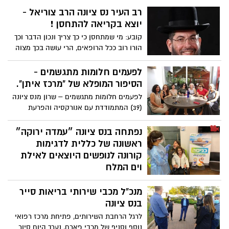
רב העיר נס ציונה הרב צוריאל -
יוצא בקריאה להתחסן !
קובע: מי שמתחסן כי כך צריך ונכון הדבר וכך
הורו רוב ככל הרופאים, הרי עושה בכך מצוה
גדולה מהתורה לשמור על בריאותו, בריאות
משפחתו וכל הסובבים אותו שלא יחלה
לפעמים חלומות מתגשמים -
וידביקם.
הסיפור המופלא של "מרכז איתן".
לפעמים חלומות מתגשמים – שרון מנס ציונה
(39) המתמודדת עם אנורקסיה והפרעת
אישיות התגלתה אצלה בגיל 18 -סללה את
דרכה בעזרת ליווי לקריירה ותעסוקה, של
נפתחה בנס ציונה ״עמדה ירוקה״
עמותת "מרכז איתן" . בתמונה: צוות המרכז.
ראשונה של כללית לדגימות
קורונה לנופשים היוצאים לאילת
וים המלח
מטרת העמדה לאפשר ביצוע בדיקה בטוחה
מנכ"ל מכבי שירותי בריאות סייר
לאנשים בריאים בהפרדה מעמדות הדיגום
לחולים חשודים כחולי קורונה ולאפשר קבלת
בנס ציונה
תוצאה טרם היציאה לחופשה.
לרגל הרחבת השירותים, פתיחת מרכז רפואי
נוסף וסניף של מכבי פארם, נערך היום סיור