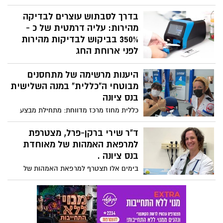
עומסים חריגים במתחמי הבדיקות המהירות
במהלך היום. כך תקבעו בדיקה מהירה
בדרך לסבתוש עוצרים לבדיקה
בתשלום ותוכלו לקבל תוצאות תוך 15 דקות.
מהירות: עליה דרמטית של כ -
350% בביקוש לבדיקות מהירות
לפני ארוחת החג
האם הבדיקות המהירות יאפשרו לישראלים
היענות מרשימה של מתחסנים
לחגוג את ראש השנה בבטחה? מסתבר כי
ההכנות המשפחתיות לארוחת ראש השנה
מבוטחי ה"כללית" במנה השלישית
אצל סבתא וסבא, יצרו עליה דרמטית של כ -
בנס ציונה
350% בביקוש לבדיקות מהירות יזומות בקרב
כללית מחוז מרכז מדווחת: מתחילת מבצע
ילדים ומבוגרים שחלקם אף מחוסנים.
החיסונים למנה השלישית שהחל לפני
כשלושה שבועות לבני 60+ והורחב בסופ"ש
ד"ר שירי ברקן-פרל, מצטרפת
האחרון לבני 50-59 חוסנו בכללית 64% מקהל
למרפאת האמהות של מאוחדת
היעד בגילי 50+.
בנס ציונה .
בימים אלו תצטרף למרפאת האמהות של
קופת חולים מאוחדת בנס ציונה הרופאה
המומחית ברפואת ילדים ד"ר שירי ברקן -
פרל. אומרת: "אני נרגשת להתחיל את
העבודה במרפאת האמהות בנס ציונה
ובטוחה שנהנה יחד!"