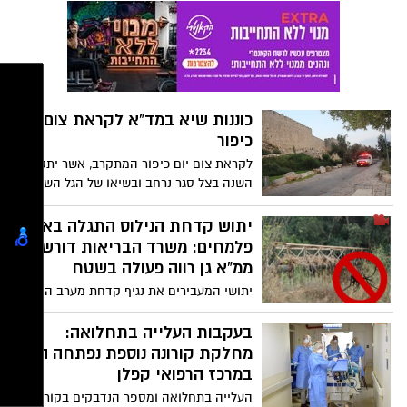
נשמע הזוי? קיראו ותופתעו :
כוננות שיא במד"א לקראת צום יום
כיפור
לקראת צום יום כיפור המתקרב, אשר יתקיים
השנה בצל סגר נרחב ובשיאו של הגל השני,
נערך ארגון מד"א בכוחות מתוגברים ובכוננות
חירום, על מנת להעניק סיוע ושירותי רפואה
יתוש קדחת הנילוס התגלה באזור
ביום עמוס זה.
פלמחים: משרד הבריאות דורש
ממ"א גן רווה פעולה בשטח
יתושי המעבירים את נגיף קדחת מערב הנילוס
התגלו בשפלה הדרומית; המשרד להגנת
הסביבה דרש מהמועצה האזורית גן רווה
בעקבות העלייה בתחלואה:
לבצע ניטור, ובמידת הצורך לבצע הדברה
מחלקת קורונה נוספת נפתחה היום
מידית מוקדי היתושים סמוכים לנס ציונה
במרכז הרפואי קפלן
נמצאו באזור פלמחים השייכת למועצת גן
העלייה בתחלואה ומספר הנדבקים בקורונה
רווה