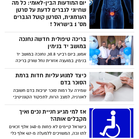
יום המודעות הבין-לאומי: כל מה
שחיוני לגברים לדעת על סרטן
הערמונית, הסרטן קוטל הגברים
מס' 1 בישראל !
הסרטן הכי נפוץ בקרב גברים: על פי
בריכה טיפולית חדשה נחנכה
נתוני משרד הבריאות, נכון לשנת 2019 התגלו
2,493 גברים שחלו בסרטן חודרני של
במושב יד בנימין
הערמונית. עיקר התחלואה היה בגילים 74-70
אמש, ביום רביעי 30.8, נחנכה במושב יד
בקרב יהודים ואחרים ובגילים 75 ומעלה בקרב
בנימין, במועצה אזורית נחל שורק בריכה
ערבים. בשנת 2019 נפטרו מהמחלה 493
טיפולית חדשה ומפוארת, המיועדת לתת
גברים. עיקר התמותה נצפה בישראל בבני 75
מענה שיקומי וטיפולי למבוגרים אשר זקוקים
כיצד למנוע עליות חדות ברמת
ומעלה. הסוכנות הבין-לאומית לחקר הסרטן
לשיקום, ולחיזוק ולילדים עם לקויות שונות
הסוכר בדם
של ארגון הבריאות העולמי חוזה כי בשנת
ואיחור התפתחותי.
שמירה על רמות סוכר יציבות בדם חשובה
2040 כ-5,250 גברים ישראלים עתידים
לאנרגיה, למצב הרוח, לתפקוד הקוגניטיבי
לחלות בסרטן הערמונית.
ולרווחה הכללית. מה יכול לגרום לעליות
קיצוניות, כיצד להתמודד איתן, ומתי צריך
אז למי מגיע חניית נכים ואיך
לגשת לטיפול רפואי?
מקבלים אותה?
בישראל קיימים לא פחות מ-340 אלף זכאים
לתו נכה, המשויכים ללמעלה מ-417 אלף כלי