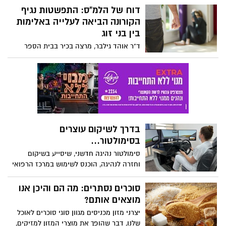
דוח של הלמ"ס: התפשטות נגיף
הקורונה הביאה לעלייה באלימות
בין בני זוג
ד"ר אוהד גילבר, מרצה בכיר בבית הספר
לעבודה סוציאלית ורווחה חברתית
באוניברסיטה העברית בירושלים, ערך דוח
מיוחד עבור הלשכה המרכזית לסטטיסטיקה,
שסקר אלימות בין בני זוג על רקע התפשטות
נגיף הקורונה בעולם. הנתונים מצביעים על
עליה במקרי האלימות בין בני זוג, על רקע
התפשטות הנגיף והסגרים
בדרך לשיקום עוצרים
בסימולטור...
סימולטור נהיגה חדשני, שיסייע בשיקום
וחזרה לנהיגה, הוכנס לשימוש במרכז הרפואי
גריאטרי שיקומי הרצפלד. מדמה את חווית
הנהיגה ברכב באמצעות השימוש במושב
סוכרים נסתרים: מה הם והיכן אנו
חשמלי מתכוונן, חגורת בטיחות, הגה, דוושות
מוצאים אותם?
ידיות איתות ועוד.
יצרני מזון מכניסים מגוון סוגי סוכרים לאוכל
שלנו, דבר שהופך את מוצרי המזון למזיקים,