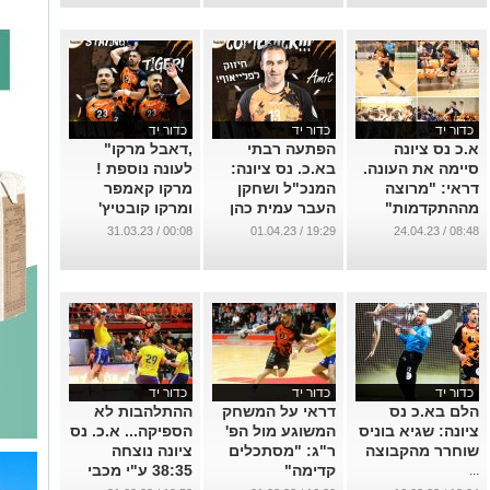
...
...
כדור יד
כדור יד
כדור יד
א.כ נס ציונה
הפתעה רבתי
,דאבל מרקו"
סיימה את העונה.
בא.כ. נס ציונה:
לעונה נוספת !
דראי: "מרוצה
המנכ"ל ושחקן
מרקו קאמפר
מההתקדמות"
העבר עמית כהן
ומרקו קובטיץ'
שב למגרש !
נשארים טייגרים.
...
00:08 / 31.03.23
19:29 / 01.04.23
08:48 / 24.04.23
...
...
כדור יד
כדור יד
כדור יד
הלם בא.כ נס
דראי על המשחק
ההתלהבות לא
ציונה: שגיא בוניס
המשוגע מול הפ'
הספיקה... א.כ. נס
שוחרר מהקבוצה
ר"ג: "מסתכלים
ציונה נוצחה
קדימה"
38:35 ע"י מכבי
...