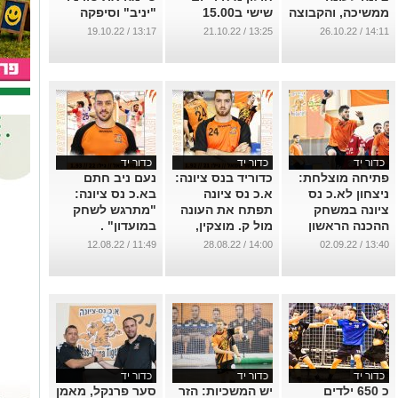
ממשיכה, והקבוצה
שישי ב15.00
"יניב" וסיפקה
ממשיכה לייצר
הרבה אופטימיות
...
13:17 / 19.10.22
13:25 / 21.10.22
14:11 / 26.10.22
תוצאות לא
להמשך.
עקביות
...
...
כדור יד
כדור יד
כדור יד
פתיחה מוצלחת:
כדוריד בנס ציונה:
נעם ניב חתם
ניצחון לא.כ נס
א.כ נס ציונה
בא.כ נס ציונה:
ציונה במשחק
תפתח את העונה
"מתרגש לשחק
ההכנה הראשון
מול ק. מוצקין,
במועדון" .
לעונה
הלר חתם
...
11:49 / 12.08.22
14:00 / 28.08.22
13:40 / 02.09.22
...
...
כדור יד
כדור יד
כדור יד
כ 650 ילדים
יש המשכיות: הזר
סער פרנקל, מאמן