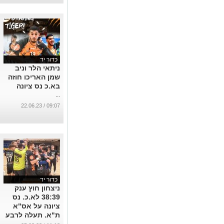
...
כדור יד
ניתאי הלר וניב
שמן האריכו חוזה
בא.כ נס ציונה
...
09:07 / 22.06.23
כדור יד
ניצחון חוץ ענק
38:39 לא.כ. נס
ציונה על אס"א
ת"א. תעלה לרבע