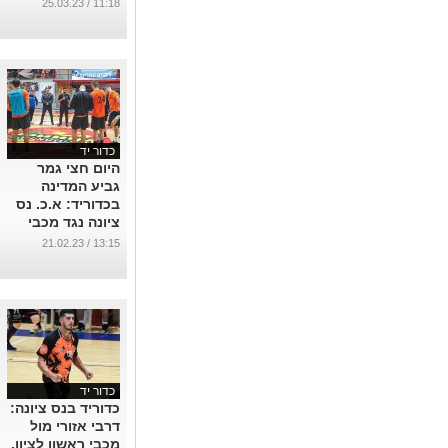
גמר אליפות
11:18 / 25.03.23
המדינה!
...
כדור יד
היום חצי גמר
גביע המדינה
בכדוריד: א.כ. נס
ציונה נגד מכבי
ראשל"צ, ראש
13:15 / 21.02.23
בראש על הכרטיס
לגמר !
...
כדור יד
כדוריד בנס ציונה:
דרבי אזורי מול
מכבי ראשון לציון,