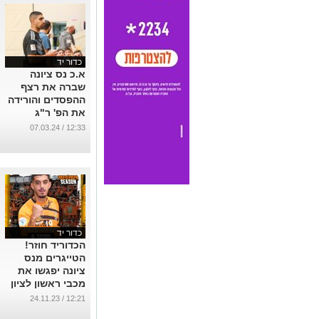
כדור יד
א.כ נס ציונה
שברה את רצף
ההפסדים והורידה
את הפ' ר"ג
ללאומית ובזאת
12:33 / 07.03.24
נגמרו עבורה
המטרות העונה
...
כדור יד
הכדוריד חוזר!
הטייגרים מנס
ציונה יפגשו את
מכבי ראשון לציון
במשחק ביתי ללא
12:21 / 24.11.23
קהל