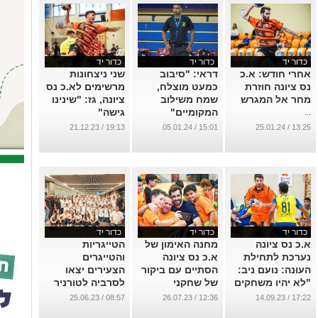
כדור יד
כדור יד
כדור יד
אחרי חודש: א.כ
דראי: "סיבוב
שני ניצחונות
נס ציונה חוזרת
כמעט מוצלח,
מרשימים לא.כ נס
מחר אל המגרש
שמח משילוב
ציונה, גז: "שינינו
המקומיים"
גישה"
...
...
...
19:13 / 21.12.23
15:01 / 05.01.24
13:25 / 25.01.24
כדור יד
כדור יד
כדור יד
א.כ נס ציונה
מחנה האימון של
הטייגריות
נערכת לתחילת
א.כ נס ציונה
והטייגרים
העונה: נועם ניב:
הסתיים עם ביקור
הצעירים יצאו
"לא יהיו משחקים
של שחקני
לסרביה לטורניר
קלים, מחכים
הקבוצה הבוגרת
הכדוריד
08:57 / 25.06.23
12:36 / 26.07.23
17:22 / 14.09.23
לפגוש את הקהל"
הבינלאומי
...