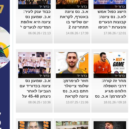
כדור יד
כדור יד
כדור יד
הישג כפול אמש
א.כ. נס ציונה
כבוד ענק לעיר:
לא.כ. נס ציונה:
באטרף, לקראת
א.כ. שמעון נס
קבוצות הנערים
יום שלישי בו
ציונה היא אלופת
והנערות י' הניפו
תתחרינה 2
המדינה לנערים י'
שתיהן את גביע
קבוצות הנוער,
! - ראו בוידאו.
21:13 / 06.06.26
17:39 / 14.06.26
12:01 / 17.06.26
המדינה
הבנים והבנות, על
...
הגביע !
...
...
כדור יד
כדור יד
כדור יד
מחר זה קורה:
חוזר לצימרמן:
א.כ. שמעון נס
דרבי השפלה
שלומי צייטלר
ציונה בכדוריד עם
הלוהט מגיע
חתם בא.כ. נס
הגביע! לאחר
לצימרמן! א.כ. נס
ציונה לקראת
ניצחון 45-48 על
ציונה תארח את
עונת 25/26
מכבי ראשון לציון.
10:36 / 08.06.25
21:06 / 13.07.25
09:18 / 18.01.26
עירוני רחובות
...
...
...