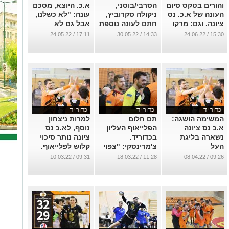
והורים בטקס סיום
הסרבי/בוסני,
א.כ. היוצא, מסכם
העונה של א.כ. נס
ניקולה סקרוביץ,
עונה: "לא כשלנו,
ציונה. וגם: מרקו
חתם לעונה נוספת
אבל גם לא
קאמפר ממונטגרו
בא.כ. נס ציונה
הצלחנו..."
17:11 / 24.05.22
14:33 / 30.05.22
15:30 / 24.06.22
חתם בא.כ נס
...
...
ציונה
...
כדור יד
כדור יד
כדור יד
המשימה הושגה:
תם חלום
למרות ניצחון
א.כ נס ציונה
הפלייאוף העליון
נוסף, לא.כ נס
נשארה בליגת
בכדוריד.
ציונה נותר סיכוי
העל
צ'מרינסקי: "צפוי
קלוש לפלייאוף.
משחק תחתית
חייבת לנצח הערב
...
09:31 / 10.03.22
11:28 / 18.03.22
09:26 / 08.04.22
חשוב"
(יום חמישי)
(20:30) את קרית
...
אונו
...