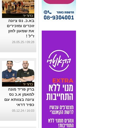
כדור יד
בא.כ. נס ציונה
זוכרים ומזכירים
את שמעון לוזון
ז"ל !
...
09:28 / 26.05.25
כדור יד
ברק פריד מונה
למאמן א.כ נס
ציונה בצוותא עם
כפיר דראי
...
16:03 / 05.12.24