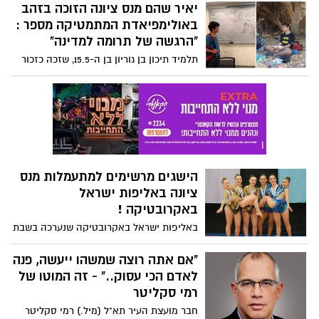
מלאה ועד מאה ועשרים- אוהבים אותך,
הלווייה התקיימה אמש ,15/08/21 בשעה 18:00
יאיר שהם מנס ציונה הזוכה בזהב
מצא שם, כפי שסיפר לכתב "ישראל היום" :
אביגדור !
בבית העלמין בנס ציונה. השבעה מתקיימת
באולימפיאדת המתמטיקה מספר :
ברחוב תל חי 24 בבית הבת אריאלה על פי
"הרגשה של תרומה למדינה"
נהלי הקורונה, מוקירי זכרו מוזמנים.
תלמיד תיכון בן גוריון בן ה-15.5, שזכה כזכור
במדליה באולימפיאדה היוקרתית, מספר
לאסף ניצן: "יש הרבה גאווה, זה מרגש מאוד".
על ההתחלה: "הלכתי למבחני מיון והמשכתי
משם". ההכנות: "היו סימולציות ומחנות
אימונים, רוצה להצליח בתחרויות נוספות".
הישגים מרשימים למתעמלות מנס
ציונה באליפות ישראל
באקרובטיקה !
באליפות ישראל באקרובטיקה שנערכה בשבת
האחרונה במרכז הלאומי בהדר יוסף הגיעו
מתעמלות מנס ציונה להישגים מרשימים!! בר
"אם אתה רוצה שמשהו ייעשה, פנה
דנון, בת 17 תלמידת תיכון בן גוריון הגיעה עם
לאדם הכי עסוק.." - זה המוטו של
בנות הצוות שלה, אופק שטדלר ודניאל
רמי סקליטר
גולדסטיין במקום הראשון בקטגוריה שלשה
חבר מועצת העיר תא"ל (מיל.) רמי סקליטר
דרגה d הלאומית וזכו בתואר אלופות ישראל !