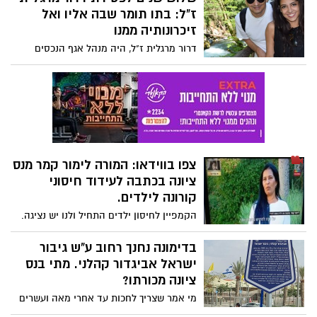
לפני כשנה וחצי, בטראומה גדולה: "היתה לי
ז"ל: בתו תומר שבה אליו ואל
אינטואיציה, חשוב לעקוב אחרי הילדים. זה
זיכרונותיה ממנו
קשה מאוד, אחותו שואלת מתי זה ייגמר.
דרור מרגלית ז"ל, היה מנהל אגף הנכסים
חשוב שתהיה מודעות ואנשים יהיו עירניים
בעירייה ויו"ר בהתנדבות של תאגיד מי ציונה.
לנושא"
בתו מספרת כאן על זיכרונותיה ממנו.
צפו בווידאו: המורה לימור קמר מנס
ציונה בכתבה לעידוד חיסוני
קורונה לילדים.
הקמפיין לחיסון ילדים התחיל ולנו יש נציגה.
קבלו את המורה לימור קמר, שמלמדת
בחטיבת הביניים גולדה מאיר, וכבר קבעה
בדימונה נחנך רחוב ע"ש גיבור
לילדיה תור לחיסון. צפו בווידאו באתר נס
ישראל אביגדור קהלני. מתי בנס
ציונה נט.
ציונה מכורתו?
מי אמר שצריך לחכות עד אחרי מאה ועשרים
כדי להנציח דמויות מופת? בדימונה חושבים