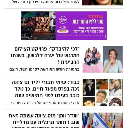
לאחר שגל גדות צפתה בסירטון הזכיה של
תומר מרגלית באליפות הריקודים בכסא
גלגלים, בריקוד "וונדר וומן" - התרגשה והגיבה
בין היתר: כבוד לראות אותך לובשת את
התלבושת של וונדר וומן ולעזור לך להראות
לעולם איך גיבור על אמיתי נראה..!
"לכי להיבדק": פרויקט הצילום
המרגש של יערה דלגושן, בשנתו
הרביעית !
במסגרת חודש המודעות לסרטן השד, הוצבו
ברחבי העיר שלטי חוצות בהן נראות נשים
מצולמות עם בנותיהן תחת הכותרת: אמא יש
כבוד: שימי תבורי יליד נס ציונה
רק אחת – לכי להיבדק ! היוזמת והמייסדת
זכה בפרס מפעל חיים. כך נולד
של הפרויקט המרגש, היא יערה דלגושן,
כוכב בעירנו לפני חמישים שנה
תושבת העיר, צלמת הריון, תינוקות ומשפחה,
א.מ.י., אגודת אמני ישראל הכריזה היום כי
אשר אובחנה בגיל 44 כחולה בסרטן השד
הזמר שימי תבורי, שנולד וגדל בנס ציונה יזכה
ואומרת "אני רוצה שהן ירגישו הכי יפות
השנה בפרס מפעל חיים לשנים תשפ"ב
"וונדר וומן" מנס ציונה עשתה זאת
בעולם, כי כבר ידוע כמה שהן חזקות.
ותשפ"א. יחד אתו יזכו בפרס גברי בנאי,
שוב ! תומר מרגלית עם מדליית
כשראיתי את האפקט של זה, הבנתי שזו
חבורת "זהו זה", שלמה ארצי, חיים משה ויונה