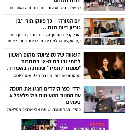
הרוח הלוחם
הרצל וחזונו להקמת מדינה ליהודים, ראיתי
את הברק בעיניהם, כשלמדו והבינו שהשגת
כך שלבו השבוע עובדי חברת נובה מעורבות
מטרה ומימוש יעדים בחיים ראשיתם ברעיון
קהילתית וסיוע לקשישים. עובדי החברה
שהופך לחזון.
חילקו שמיכות חורף למשפחות ולבני הגיל
יום המורה" - כך פונקו מורי "בן
השלישי, בנס ציונה, הודות לתרומה של חברת
גוריון ביום חגם...
נובה. *** השמיכות חולקו לתושבי העיר
הורי קריית החינוך על שם דוד בן גוריון ביחד
המלווים על ידי אגף הרווחה של עיריית נס
עם מועצת התלמידים, חברו יחד לחגוג לצוות
ציונה, בסיוע בני נוער מארגון רוח הלוחם
החינוכי את יום המורה. את היום פתחו
בראשות קובי לימור וכולם ביחד השתתפו
בקבלת פנים חגיגית עם פרחים שטיח אדום
הגאווה של נס ציונה! מקום ראשון
במחווה שתסייע לקשישים לחמם את החורף
ומוזיקת רקע, ובהמשך חיכתה למורים ארוחת
לרומי נבו בת ה-18 בתחרות
ובלי שום ספק מחממת לכולנו את הלב.
בוקר מפנקת בחדר המורים.
"פסנתר לתמיד" שנערכה באשדוד.
הפסנתרנית רומי נבו בת ה-18 מנס ציונה,
הוכתרה בשבוע שעבר כמנצחת בקטגוריית
הגילאים 16-18 בתחרות הארצית "פסנתר
ילדי כפר הילדים חגגו את חנוכה
לתמיד" שנערכה באשדוד.
עם המנות הטעימות של פלאפל 4
טעמים
כמידי חג החנוכה, שימח אבי ארביב מפלאפל
ארבע טעמים בנס ציונה את ילדי כפר הילדים
שנשארים בכפר בחג האורים. ואיך הוא עושה
זאת ? חמוש במנות פלאפל עסיסיות ומלאות