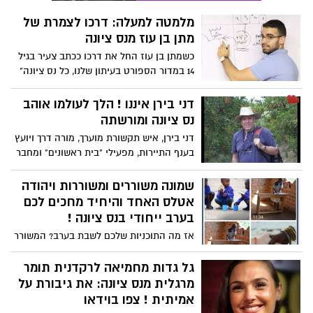
מלמטה למעלה: דרכו לצמרת של
מתן בן עוז מנס ציונה
כשמתן בן עוז החל את דרכו ככתב צעיר בגיל
14 במדור הספורט בעיתון שלנו, כל נס ציונה"
הוא ידע שבעתיד יהיה חלק מעולם
התקשורת. כיום, בגיל 24 בן עוז נחשב למוביל
דני בירן איננו ! הלך לעולמו אוהב
ופורץ דרך בתחומים של וידאו, מדיה, שיווק
נס ציונה ומורשתה
בשיטה ייחודית וחיבור של עולם התקשורת
דני בירן, איש תקשורת מוערך, מורה דרך ויועץ
לעולמות הספורט והעסקים. כתבתו של: אסף
בענף התיירות, מפעילי "בית ראשונים" ומחבר
ניצן
הספר "איש על דגלו" . האיש שהיה בין
משחררי הר הבית ומניפי הדגל עליו האיש
שמונה משוררים ומשוררות ויהודה
שדגל ישראל וההיסטוריה שלו היו לחם חוקו,
אטלס האחד והיחיד מחכים לכם
נפטר ממחלה קשה ויובא היום בצהריים
בערב ייחודי בנס ציונה !
למנוחות בבית העלמין בנס ציונה. יהי זכרו
אז מה התוכניות שלכם לשבת בערב? המשורר
ברוך. ראו בסירטון ראיון שלו עם ירון לונדון.
יהודה אטלס ומשוררים מחכים לכם לערב של
"ספוקן וורד" , בירות מעולות ומצב רוח.
גל גדות מחמיאה לרקדנית תומר
התרומות בערב יוקדשו למשלחת התנדבות
מרגלית מנס ציונה: את גיבורת על
הומניטרית אשר יוצאת לטנזניה לשפץ בתי
אמיתית ! צפו בוידאו
ספר .