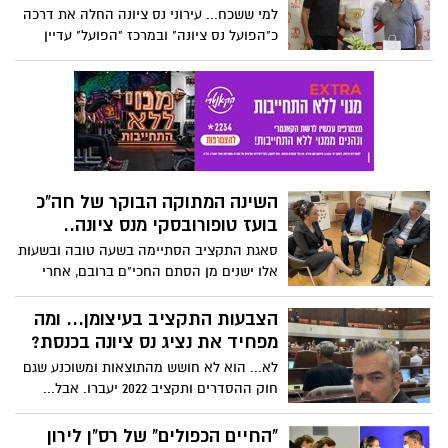
למי ששכח... עירוני נס ציונה החלה את דרכה
כ"הפועל נס ציונה" ובמרכז "הפועל" עדיין
מתייחסים אליה כקבוצה ביתית. ולא פלא
שאת תואר "מנהל השנה בספורט" הם העניקו
ליו"ר יניב מזרחי, שעוד הספיק בשעתו לשחק
כנער תחת הסמל והשם "הפועל נס ציונה".
השינה המתוקה הבוקר של חה"כ
בועז טופורובסקי מנס ציונה..
סאגת התקציב הסתיימה בשעה טובה ובשעות
אלו ישנים מן הסתם החכי"ם ברובם, אחרי
לילות ללא שינה... ומי ששנתו מתוקה
במיוחד.. הינו חה"כ הנס ציוני שנטל חלק
הצבעות התקציב בעיצומן... ומה
מכריע בהתארגנות לקראת העברת התקציב,
מפחיד את נציג נס ציונה בכנסת?
הלא הוא סיו"ר הקואליציה ויו"ר סיעת "יש
לא... הוא לא חושש מהתוצאות ומשוכנע שגם
עתיד" - בועז טופורובסקי.
חוק ההסדרים ותקציב 2022 יעברו. אבל...
הוא מוטרד מסכנת ההשמנה שמרחפת עליהם
עם כל הממתקים שהם טוחנים כדי לשמור על
"החיים הכפולים" של רס"ן לירון