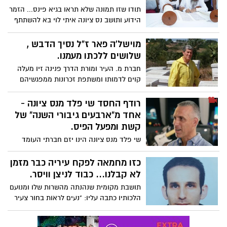
קולטים גם חיילים על הרצף האוטיסטי
תודו שזו תמונה שלא תראו בגיא פינס... הזמר
להכשרות.
הידוע ותושב נס ציונה איתי לוי בא להשתתף
בשמחת הכנסת ספר תורה בבית מש' גולי
נועם ואילנית ואפילו זכה לכתוב אחת
מוישל'ה פאר ז"ל נסיך הדבש ,
האותיות המסיימות...
שלושים ללכתו מעמנו.
חברת מ. העיר ומורת הדרך פנינה זיו מעלה
קוים לדמותו ומשתפת זכרונות ממפגשיהם
המרתקים, כמו באותו אחר צהרים של יום
שישי ב"משעול הדבוראים" או כפי שמויש'ה
רודף החסד שי פלד מנס ציונה -
כינה את הפינה רבת הקסם, "הפרדס".
אחד מ"ארבעים גיבורי השנה" של
קשת ומפעל הפיס.
שי פלד מנס ציונה הינו יזם חברתי העומד
מאחרי סידרת מיזמי העזרה ההדדית:
"מלאכים על גלגלים" "מלאכים מבשלים"
כזו מחמאה לפקח עיריה כבר מזמן
ו"מלאכים מגשימים חלום".. בהם כבר למעלה
לא קבלנו... כבוד לניצן וויסר.
ממאה פעילים העוסקים בעשיית טוב, בלי
תושבת מקומית שנהנתה מהשרות שלו ומנועם
תקציבים חיצוניים ובלי מינהלות מסובכות...
הלכותיו כתבה עליו: "נעים לראות בחור צעיר
השבוע נבחר להיות אחד מ"ארבעים גיבורי
ששומר על הסדר תוך כדי חיוך ונועם הליכות.
השנה" של "קשת" ומפעל הפיס. את סיפורו
ומשיג את המטרות באופן משביע רצון. יישר
המרגש תוכלו לקרוא בהמשך ואף לצפות