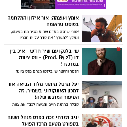
שהוא מפיק סינגלים וקליפים. לאחרונה יצא
תומר בסינגל וקליפ חדשים
- HeartBreaker והוא ממשיך לסבב הופעות
אומץ ועוצמה: אור אילון והמלחמה
בישראל ובעולם. המטרה שלו היא לכבוש את
בפוסט טראומה
העולם: "את כל מה שיש לי שמתי במוזיקה,
אני רוצה שהשירים שלי יעשו טוב לקהל שלי.
אחרי שחזה באדם שהוא מכיר מת בפיגוע,
אני עושה מוזיקה שמורכבת מהחוויות
ונאלץ "לתעדף" את סדר עליית חבריו
האישיות שלי"
לאמבולנס אחרי אירוע ירי, אור אילון סיים את
הצבא בצורה לא פשוטה. אור, הסובל מפוסט
שי בלנקו עם שיר חדש - איכ בין
טראומה בעקבות שירותו כחובש, מרצה
דו (Prod. By 2T) - ונס ציונה
בשנים האחרונות על סיפורו, ובשבוע שעבר
במרכזו !
הרצה בפני חניכי שבט סהר בשכונת מליבו.
הזמר והיוצר שי בלנקו מנחם מנס ציונה
"צריך להעלות את המודעות, כדי שאנשים
מפרסם שיר נוסף תחת הדמות "המנויחס"
יוציאו את זה החוצה. בסופו של דבר אני
שמזוהה עימו. הפעם הוא גם מזכיר את נס
יעל מרסל מימוני מלוד הביאה אור
רואה שזה עוזר, ויש לזה אימפקט חיובי".
ציונה ואת התיכון המקומי בו למד. צפו
למכון האונקולוגי בשמיר. זה
סיפור יוצא דופן
בווידאו באתר נס ציונה נט.
הסיפור המרגש שלה!
קבלה במתנה חיים והגיעה לכבד את צוות
המכון האונקולוגי בסופגניות מעשה ידיה! כך
הגיב הצוות הנרגש במכון האונקולוגי שמיר
יניב מזרחי זכה בפרס מנהל השנה
אסף הרופא.
בספורט מטעם מרכז הפועל