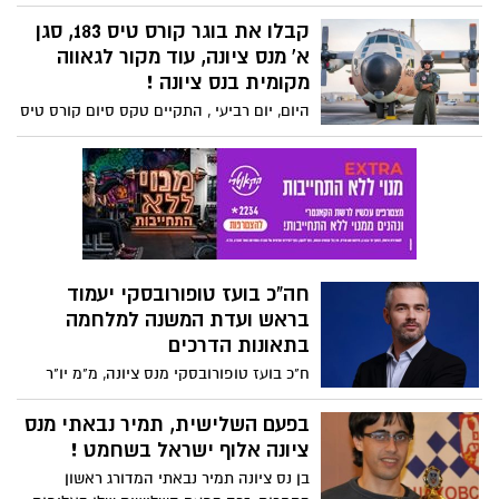
לחופשה, כדי לפגוש את בתם נטע ומשפחתה,
בתמונה- השתיים בישיבת המליאה השבוע.
לאחר תקופה ארוכה בה לא התראו. אגב,
קבלו את בוגר קורס טיס 183, סגן
הטיסה נדחתה ביממה בשל מזג האויר
א' מנס ציונה, עוד מקור לגאווה
וההיערכות לסופה. מליאת מ. העיר אישרה
מקומית בנס ציונה !
את הודעתו על החלפתו על ידי סגניתו, סמדר
היום, יום רביעי , התקיים טקס סיום קורס טיס
אהרוני.
מספר 183 בבסיס חיל-האוויר בחצרים, בו
הוענקו כנפי טיסה לבוגרים. בין המסיימים סגן
א', בן 21, תושב נס ציונה, אשר אמו שירתה
כקצינה בחיל האוויר...
חה"כ בועז טופורובסקי יעמוד
בראש ועדת המשנה למלחמה
בתאונות הדרכים
ח"כ בועז טופורובסקי מנס ציונה, מ"מ יו"ר
הקואליציה ויו"ר סיעת יש עתיד הפך ללוחם
הגדול בכנסת למען הבטיחות בדרכים להלן
בפעם השלישית, תמיר נבאתי מנס
סירטון בו הוא מספר על הנושא וכן קטע
ציונה אלוף ישראל בשחמט !
מראיון שנערך עמו בנושא בועידת התחבורה
בן נס ציונה תמיר נבאתי המדורג ראשון
של y net