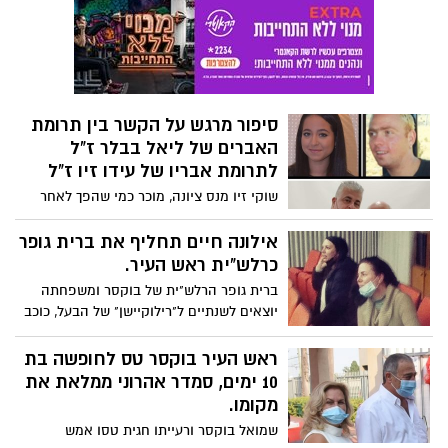
ירוקה מבוססי תאי דלק לייצור חשמל
באמצעות מימן ואמוניה, הודיעה כי חתמה על
הסכם לשיתוף פעולה עם התאגיד הבינלאומי
ABB, שנסחר בבורסות בשווייץ ובארה"ב לפי
שווי של כ-74 מיליארד דולר.
סיפור מרגש על הקשר בין תרומת
האברים של ליאל בבלר ז"ל
לתרומת אבריו של עידו זיו ז"ל
שוקי זיו מנס ציונה, מוכר כמי שהפך לאחר
מותו הטראגי בתאונת אופנוע של בנו, עידו ז"ל
-(בתמונה למעלה מימין) למרצה מבוקש
אילונה חיים תחליף את ברית גופר
ונושא הלפיד בשכנוע רבים ככל האפשר
כרלש"ית ראש העיר.
בחשיבות תרומת אברים. השבוע שיתפנו שוקי
ברית גופר הרלש"ית של בוקסר ומשפחתה
בסיפורה של ליאל בבלר ז"ל ( בתמונה למעלה
יוצאים לשנתיים ל"רילוקיישן" של הבעל, כוכב
משמאל) שכה התרשמה מהרצאה שלו
העבר של נס ציונה בכדורסל, רועי, בגרמניה.
ומיהרה להצטרף לנושאי כרטיס אדי וכיצד
את מקומה תמלא אילונה חיים, (37) בוגרת
ראש העיר בוקסר טס לחופשה בת
נהרגה לימים בתאונה ואבריה הצילו חמישה
תואר ראשון בתקשורת ואם לשלושה, שעבדה
10 ימים, סמדר אהרוני ממלאת את
אנשים. ועל פגישתו השבוע, עם אביה, רפי.
ב"טבע" כמנהלת פרוייקטים. אילונה אף היא
מקומו.
(שניהם בתמונה התחתונה).
נמנית על פעיליו של בוקסר, אך מדובר כמובן
שמואל בוקסר ורעייתו חגית טסו אמש
במשרת אמון, הנתונה לשיקולו הבלעדי.