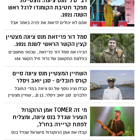
רב״ט נ׳ מנס ציונה: מצטיינת
מפקד חטיבת הקומנדו לרגל ראש
השנה 2021.
אתם לא יכולים לראות את פניה באתר אבל
מכריה וקרוביה לא מופתעים מזכייתה של
רב״ט נ׳ מנס ציונה. היא משרתת בפלוגת חיל
סמל דור פריזאת מנס ציונה מצטיין
הקשר בביה״ס לקומנדו ונבחרה למצטיינת
קצין הקשר הראשי לשנת 2021.
מפקד חטיבת הקומנדו לרגל ראש השנה
הכירו את סמל דור פריזאת , טכנאי מחשבים
2021. פרסום ראשון באתר נס ציונה נט. אמרה
בפלוגת התקשוב של גדוד חיל הקשר 456
לאחר הבחירה: ״בגלל שהגעתי ליחידת
בפיקוד העורף ומצטיין קצין הקשר הראשי
הכשרה, חשוב לי לתת מה שאני יכולה ולשפר
לשנת 2021. פרסום ראשון באתר נס ציונה נט
השחיין המצטיין מנס ציונה סיים
את ההכשרה של הלוחמים כמה שאפשר״.
המקומון של העיר . ***
קורס חובלים - סגן יואב ויסלר
קבלו נציג נוסף של נס ציונה במדי החובל
הלבנים: סגן יואב ויסלר, בן 21, , שחיין מצטיין
בנבחרת ישראל בשחייה במים פתוחים, אשר
סיים את קורס החובלים במגמת אלקטרוניקה
מי זה TOMER אמן הרוקנרול
ושובץ לספינת אח"י עוז.
הצעיר שגדל בנס ציונה, ומצליח
לפתח קריירה בחו"ל,
קבלו את אמן הרוקנרול מישראל שגדל בנס
ציונה, ובגיל 24 מצליח לפתח קריירה בחו"ל