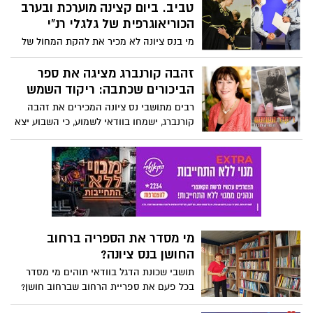
ערנות... בצילום- היום לפנה"צ בכנסת.
טביב. ביום קצינה מוערכת ובערב
הממתקים מוסתרים אך נגישים...
הכוריאוגרפית של גלגלי רנ"י
מי בנס ציונה לא מכיר את להקת המחול של
נכים בכסאות גלגלים - גלגלי רנ"י אך הפעם
נספר על הכוריאוגרפית שלה בשנים
זהבה קורנברג מציגה את ספר
האחרונות, בת נס ציונה במקור ובתו של
הביכורים שכתבה: ריקוד השמש
המרקיד הידוע איתן טביב, רס"ן לירון טביב.
רבים מתושבי נס ציונה המכירים את זהבה
מי שתפקידה בחיל האויר הינו רמ"ד שיקום
קורנברג, ישמחו בוודאי לשמוע, כי השבוע יצא
בענף נפגעים, ומי שמקדישה חלק ניכר מזמנה
לאור ספרה הראשון- ספר הזיכרונות ריקוד
החופשי ובהתנדבות, להדרכת הלהקה, לה
השמש שנכתב עבור ילדיה ונכדיה.
היא קוראת "המשפחה השניה שלי"
מי מסדר את הספריה ברחוב
החושן בנס ציונה?
תושבי שכונת הדגל בוודאי תוהים מי מסדר
בכל פעם את ספריית הרחוב שברחוב חושן?
ובכן, האישה בצילום היא דינה אברמוביץ