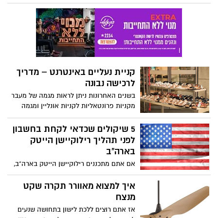
הדבר הראשון שמומלץ, זה להכניס למיטה
צעצועי מין שובבים, שילהיטו את האווירה
ויהפכו כל סקס למרגש ועצמתי. אולם כיום,
כשחנויות סקס ואביזרי מין כה נפוצים,
המבחר עלול לבלבל. אז על מנת שתוכלו
לדעת על מה חשוב לשים דגש, אנו מזמינים
אתכם להמשיך בקריאה.
קניית נעליים באינטרנט – מדריך
לרכישה נבונה
בשנים האחרונות ניתן לראות מגמה של מעבר
מקניות פרונטאליות לקניות אונליין ומגמה
זאת התחזקה במיוחד בתקופת הקורונה
כאשר השהייה בבתים הובילה למצב של
5 שיקולים שכדאי לקחת בחשבון
רכישות באינטרנט בין אם מדובר במוצרי מזון,
לפני תהליך רילוקיישן הייטק
בגדים, הנעלה ועוד מגוון מוצרים אשר מכורח
בארה"ב
המצב רכישתם מתבצעת דרך האינטרנט.
אם אתם מתכננים רילוקיישן הייטק בארה"ב,
חשוב שתתכוננו היטב, מכיוון שהמעבר למקום
חדש יכול להיות מורכב, במיוחד אם אתם
איך למצוא מאוורר תקרה שקט
עוברים ליבשת העמוסה והמפורסמת ביותר
מנצח
בעולם.
אז אתם רוצים ללכת לישון בתחושה שנעים