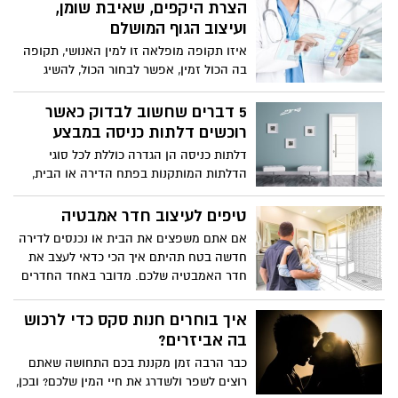
הצרת היקפים, שאיבת שומן,
ועיצוב הגוף המושלם
איזו תקופה מופלאה זו למין האנושי, תקופה
בה הכול זמין, אפשר לבחור הכול, להשיג
הכול, ולשנות הכול כפי שאנחנו מחליטים. אם
אתם לא מרוצים מהמראה החיצוני שלכם,
5 דברים שחשוב לבדוק כאשר
והוא משפיע על התחושה שלכם, על מצב
רוכשים דלתות כניסה במבצע
הרוח, ואפילו על הבחירה שלכם בפעילויות
דלתות כניסה הן הגדרה כוללת לכל סוגי
שונות, הרי שאתם מאבדים זמן חיים יקר
הדלתות המותקנות בפתח הדירה או הבית,
בתחושה לא נעימה. אפשר לשנות זאת,
כאשר טווח המחירים של דלתות כניסה נע בין
ויחסית בקלות, שכן עולם הניתוחים
3,000 ₪ ל-5,000 ₪ בממוצע לדלת כניסה
טיפים לעיצוב חדר אמבטיה
האסתטיים הוא אוצר של טכנולוגיה וקידמה,
סטנדרטית ועד 7,000 ל-12,000 ₪ בממוצע
ומאפשר לכם ולמאות אלפי מטופלים בעולם
אם אתם משפצים את הבית או נכנסים לדירה
לדלת כניסה מעוצבת בגודל סטנדרטי. עלות זו
לבצע פעולות פשוטות כמו הצרת היקפים
חדשה בטח תהיתם איך הכי כדאי לעצב את
הולכת ונוסקת ככל שמדובר בדלתות כניסה
ושאיבת שומן עודף בקלות יחסית, וכמעט ללא
חדר האמבטיה שלכם. מדובר באחד החדרים
מיוחדות המגיעות בגדלים לא סטנדרטים,
סיכונים
החשובים בבית, אך גם יש לו מאפיינים
מיוצרות מחומרי גלם יוקרתיים ומותקנות
מיוחדים. הוא דורש ריהוט חזק ואביזרים
איך בוחרים חנות סקס כדי לרכוש
בשיטות התקנה המייקרות את המחיר הכולל
עמידים ללחות. לרוב חדר האמבטיה מוגבל
בה אביזרים?
של רכישת והתקנת הדלת.
במקום ולכן יש לתכנן אותו בצורה מדוקדקת.
כבר הרבה זמן מקננת בכם התחושה שאתם
חשוב שהכל יעוצב בצורה נגישה ונעימה, כדי
רוצים לשפר ולשדרג את חיי המין שלכם? ובכן,
שהמקלחת היומית תהיה חוויה.