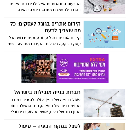
הפרעות התנהגותיות אצל ילדים הם מצבים
בהם הילד שלכם מתנהג בצורה שאינה
מאפשרת התנהלות רגילה במהלך היומיום
בקהילה או במסגרת הלימודית.
קידום אתרים בגוגל לעסקים: כל
מה שצריך לדעת
קידום אתרים בגוגל עבור עסקים ידרוש מכל
עסק השקעה כלכלית. הקידום מתבצע בשתי
דרכים: בצורה ממומנת במודעות פרסום או
באמצעות ביצוע פעולות שונות שרלוונטיות
עבור הקידום האורגני של האתר בגוגל.
במאמר הבא תקבלו את כל המידע אודות
קידום אתרים בגוגל לעסקים, כיצד עושים זאת
בצורה הטובה ביותר, לאיזה עסקים זה
מתאים ובמי כדאי לבחור עבור קידום איכותי
חברות בנייה מובילות בישראל
ויעיל שיביא לכם תוצאות טובות.
פעולת בנייה של בניין יכולה להזכיר במידה
מסוימת ניגון של קונצרט, כזה המשלב בתוכו
מגוון רחב של כלים, אנשי מקצוע רבים וכלי
הקשה כאלו ואחרים, אשר מייצרים לבסוף
מקום בו מפיקים חיים או מבלים אותם בו.
לטפל במקור הבעיה – טיפול