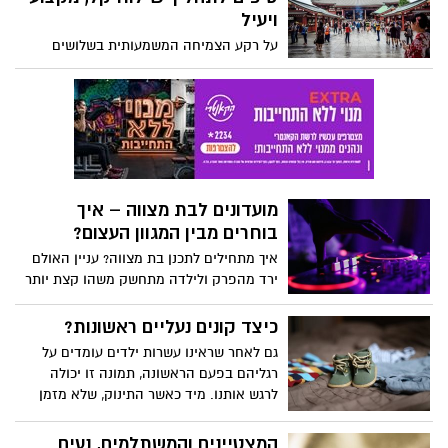
אפשרויות אחסון סחורות בהתאם לצורך.
ויעיל
על רקע הצמיחה המשמעותית בשלושים
השנים האחרונות, סין גדלה והפכה למעצמה
כלכלית משמעותית ביותר. סחורות סיניות זכו
לקבלה רחבה בעולם, ועסקים ישראלים רבים
מייבאים סחורות מסין.
מועדונים לבת מצווה – איך
בוחרים מבין המגוון העצום?
איך מתחילים לתכנן בת מצווה? עניין האולם
ירד מהפרק ולילדה מתחשק משהו קצת יותר
יוקרתי מאשר מפגש בבאולינג העירוני עם כל
הכיתה. ובכן, מועדונים לבת מצווה כנראה יהיו
כיצד קונים נעליים ראשונות?
הבחירה הנכונה! אבל מאיפה מתחילים?
גם לאחר שראינו עשרות ילדים עומדים על
בשנים האחרונות חגיגות המצווה במועדונים
רגליהם בפעם הראשונה, תמונה זו יכולה
השונים הפכו לפופולאריות במיוחד, כשרבים
לרגש אותנו. מיד כאשר התינוק, שלא מזמן
ורבות מחתני וכלות המצווה מגלים את
שכב לו בשקט בעגלה או במיטה, מתחיל
הפוטנציאל העצום שבחגיגה בטעם שלהם,
לצעוד את צעדיו הראשונים בעולם וללמוד על
המצטיינים והמשתלמים, נעים
עם כל שאר הכיתה.