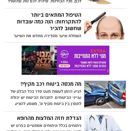
לכם, מכל הבחינות. שיהיה לכם נוח, שהאוויר
יהיה בטמפרטורה הנכונה, וכמובן, השקט.
טוב, אין ספק שזה אפשרי עם מאוורר תקרה
הטיפול המתאים ביותר
שקט. איך תוכלו למצוא את מאוורר התקרה
להתקרחות: הנה כמה עובדות
המתאים ביותר עבורכם. גם מבחינת חלל
שחשוב להכיר
החדר וגם מבחינת התקציב.
השתלת שיער מסדירה מחדש את השיער
הקיים באמצעות העברת שיער מאזור אחד
בראש למקום אחר. זהו הטיפול המתאים
ביותר להתקרחות, שמניב תוצאות קבועות
מעולות. השתלת השיער הראשונה בוצעה
בשנות החמישים, ובמשך השנים התחום
התפתח באופן משמעותי עם טכניקות
מתקדמות ביותר להשגת מראה טבעי ויפה.
מה מכסה ביטוח רכב מקיף?
הגיע הזמן לעשות מעט סדר בכל הבלגן של
ענייני הביטוחים. לחברות הביטוח יש יכולת
לתמרן בין ביטוח מקיף וג', משמע להציע
הצעות שונות לכל הלקוחות שלהן על מנת
למשוך עוד אנשים לרכוש את הביטוח דרכם.
הגדלת חזה המלצות מהרופא
זאת בשונה מביטוח חובה אשר הוא כמו
ניתוחים בכלל וניתוחים אסתטיים בפרט יש
סטטוס קוו, קשה מאוד להציע שינויים בביטוח