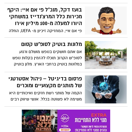
נמצאים. בדרום – מדבר, ובצפון הרים ונחלים
עוצרי נשימה. מה הפלא שרבים מחפשים
בועז דקל, מנכ"ל פי אם איי: היקף
שמורות טבע בצפון לטייל בהן בסופי השבוע
מכירות כלל המרצ'נדייז במשחקי
ובחגים, ולא מוותרים על אף אחת מהן? אם גם
היורו למעלה מ-100 מיליון אירו
אתם מחפשים את האטרקציה לסוף השבוע
פי אם איי, המחזיקה זיכיון מ- UEFA, החלה
הקרוב, הגעתם למקום הנכון!
לשווק בובות ומרצ'נדייס ממשחקי יורו 2020
מלונות בוטיק לסופ"ש קסום
אם אתם חושקים בנופש מושלם ורגוע
לסופ"ש הקרוב תוכלו להזמין בקלות נופש
במלונות בוטיק ברחבי הארץ. מלון בוטיק
מרגיע, חדר מושלם מתוך מבחר מלונות בצפון
או מלונות בירושלים יספקו לך אווירה
פרסום בדיגיטל – ניהול אסטרטגי
מושלמת לסופ"ש הקרוב.
של מותגים מקצועיים ומוכרים
הקמה של מותגי רשת חזקים ואיכותיים היא
משימה לא פשוטה בכלל. אנשי שיווק רבים
לא תמיד מצליחים להביא את כל היכולות
והכישורים שלהם לשולחן, גם אם יש להם
ניסיון רב שנים בתחום הפרסום המסורתי.
בעולם שבו פרסום בדיגיטל הוא חלק בלתי
נפרד משגרת החיים של בעלי עסקים, אנשי