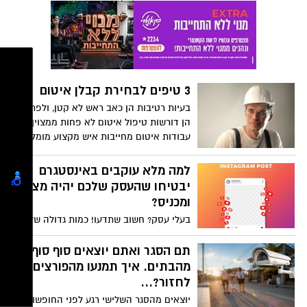
הושלמה מלאכת הקמת חנות הבוטיק " ט י ט
ו " בויצמן 16 נס ציונה ו מ ח ר יום הבחירות,
היא תיפתח, בשעה טובה.
3 טיפים לבחירת קבלן איטום
בעיות רטיבות הן כאב ראש לא קטן, ולפתרונן
הן דורשות טיפול איטום לא פחות ממצוין.
עבודות איטום מחייבות איש מקצוע מומלץ
ומוביל בתחומו. הכתבה תפרט איך בוחרים
קבלן איטום טוב.
למה מלא עוקבים באינסטגרם
יבטיחו שהעסק שלכם יהיה מצליח
ומכניס?
בעלי עסק? חשוב שתדעו! כמות גדולה של
עוקבים באינסטגרם בהחלט עשויה להשפיע
על ההצלחה של העסק שלכם
תם הסגר ואתם יוצאים סוף סוף
מהבתים. איך תמנעו מהפורצים
לחזור?...
יוצאים מהסגר השלישי רגע לפני החופשות: