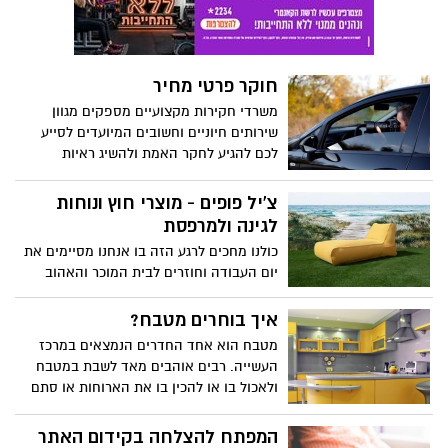
חוקר פרטי מחיר
משרדי חקירות מקצועיים מספקים מגוון
שירותים חיוניים וחשובים המיועדים לסייע
לכם להגיע לחקר האמת ולהשיג ראיות
חותכות וחד משמעיות בכל מקרה בו אתם
חשים או חושדים כי בוצעו כנגדכם עבירה
צ'יל פופים - מוצרי חוץ ונוחות
כלשהי או עוול.
לגינה ולמרפסת
כולנו מחכים לרגע הזה בו אנחנו מסיימים את
יום העבודה וחוזרים לבית המוכר והאהוב
שלנו, להירגע מהיום שעבר עלינו ולצבור כוחות
ליום חדש. בין אם זאת הגינה ובין אם
איך בוחרים מטבח?
המרפסת, לכולנו יש את פינת הישיבה
מטבח הוא אחד החדרים הנמצאים במרכז
האהובה עלינו בבית, שעם קצת נגיעה אישית
העשייה. רבים אוהבים מאד לשבת במטבח
ושילוב של נוחות ואסתטיות, נוכל לשדרג את
ולאכול בו או להכין בו את הארוחות או סתם
חווית ההנאה ממנה
לשבת. אחת השאלות העיקריות, שרבים
שואלים היא איך לבחור מטבח? קיימים מגוון
המפתח להצלחה בקידום האתר