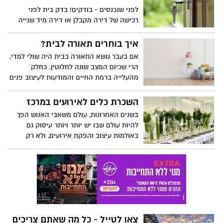
לפני שנכנסים - בודקים! בדק בית לפני
רכישה של דירה מקבלן או דירה מיד שנייה
יכול לסייע לכם לגלות ליקויי בנייה מסוגים
שונים, ולחסוך לכם כסף וכאב ראש בעתיד.
איך בוחרים תאורה לבית?
איזה סוגים של ליקויי בנייה מחפשים במסגרת
אם בעבר נושא התאורה בבית היה שולי למדי,
בדק בית, ולמה אסור לוותר על התהליך? הכול
הרי שכיום המצב שונה לחלוטין. כחלק
בכתבה הבאה
מהעלייה ברמת החיים והמודעות לעיצוב פנים
ואורח חיים בריא, הובנה עוד חשיבות התאורה
בבית ותרומתה פונקציונאלית והאסטטית
השכרת כלים לאירועים במרכז
לסביבת המגורים. כפועל יוצא מכך, בחירת
בשנים האחרונות, עולם משאבי האנוש הפך
התאורה הפכה לחלק בלתי נפרד מפעולות
להיות עולם שבו יש יותר ויותר עיסוק גם
עיצוב הפנים, עם התייחסות למספר עקרונות
באולמות עיצוב והפקת אירועים, ולא רק
מרכזיים ומתן מענה ספציפי לכל חדר ואזור
בתחומים המקצועיים של משאבי האנוש.
בבית.
חברות וארגונים רבים, מעוניינים לספק
ללקוחות ולעובדי החברה, חוויות חברתיות
מעבר לשעות העבודה הרגילות. ולכן יש
השקעה עצומה בכל עולם הפקת האירועים
העסקיים.
צאו לטייל - כל מה שאתם צריכים