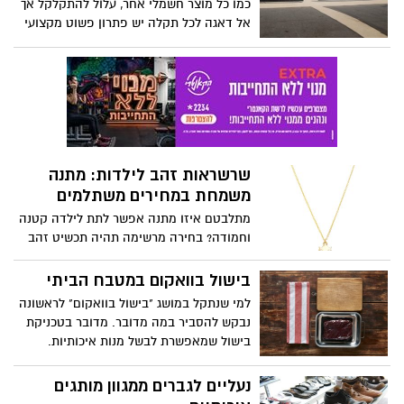
כמו כל מוצר חשמלי אחר, עלול להתקלקל אך
אל דאגה לכל תקלה יש פתרון פשוט מקצועי
ויעיל
שרשראות זהב לילדות: מתנה
משמחת במחירים משתלמים
מתלבטם איזו מתנה אפשר לתת לילדה קטנה
וחמודה? בחירה מרשימה תהיה תכשיט זהב
שגם ההורים יאשרו. הנה רשימה של
שרשראות זהב לילדות בעיצובים נפלאים
בישול בוואקום במטבח הביתי
שאפשר לתת במתנה.
למי שנתקל במושג "בישול בוואקום" לראשונה
נבקש להסביר במה מדובר. מדובר בטכניקת
בישול שמאפשרת לבשל מנות איכותיות.
שיטה זו אף משמשת כשיטת בישול במסעדות
מישלן מפורסמות. מבצעים את זה באמצעות
נעליים לגברים ממגוון מותגים
הכנסת המזון טרום הבישול לתוך שקית