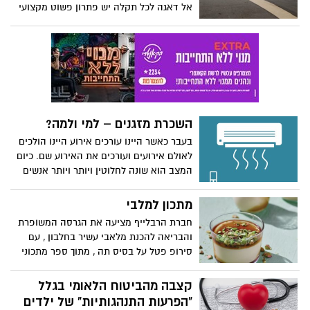
אל דאגה לכל תקלה יש פתרון פשוט מקצועי
ויעיל
השכרת מזגנים – למי ולמה?
בעבר כאשר היינו עורכים אירוע היינו הולכים
לאולם אירועים ועורכים את האירוע שם. כיום
המצב הוא שונה לחלוטין ויותר ויותר אנשים
מחליטים לערוך אירוע בשטח. העניין עם
אירוע בחוץ הוא שאנו צריכים להתכונן אליו
מתכון למלבי
בצורה אחרת לגמרי מבחינה לוגיסטית. אנו
חברת הרבלייף מציעה את הגרסה המשופרת
צריכים להבטיח כי לאורחים שלנו יהיו את כל
והבריאה להכנת מלאבי עשיר בחלבון , עם
התנאים בכדי ליהנות מן האירוע וזה אומר כי
סירופ פטל על בסיס תה , מתוך ספר מתכוני
אנו צריכים לחשוב על דברים רבים כמו אוהל
הבריאות של הרבלייף: "מבשלים דרך חיים",
או שירותים ניידים.
הכולל כ-80 מתכונים מגוונים על טהרת
קצבה מהביטוח הלאומי בגלל
הבריאות עם פירוט ערכים תזונתיים.
"הפרעות התנהגותיות" של ילדים