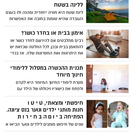
ללינה בשטח
לינת שטח היא חוויה ייחודית ומהנה ולו בעצם
העובדה שהיא טומנת בחובה את האפשרות
להרגיש קרובים לטבע. בכדי שהחוויה אכן
תהיה מוצלחת, קיימת חשיבות גבוהה להתכונן
אימון בבית או בחדר כושר?
אליה בצורה נכונה וכחלק מכך, לדאוג לכל
רבים מתלבטים אם להירשם לחדר כושר או
הציוד הנדרש עבור לינת שטח. אז אם גם
להתאמן בבית ובכן, לכל החלטה שכזאת יש
אתם נמצאים לפני טיול אשר כולל לינת שטח,
את היתרונות ואת החסרונות שלה. אז בכדי
להלן רשימה אשר תסייע לכם ליהנות מטיול
לקבל את ההחלטה הנכונה, חשוב לסקור את
חווייתי, מהנה ונעים:
היתרונות של כל אחת מהאפשרויות ובהתאם,
תכנית ההכשרה במסלול ללימודי
לקבל החלטה מושכלת לבי שיטת האימון
חינוך מיוחד
המועדפת.
מטרת לימודי החינוך המיוחד היא לקדם
ולפתח את כישוריו ויכולתו של הילד עם
הצרכים המיוחדים, לתקן ולשפר את תפקודו
הגופני, השכלי, הנפשי וההתנהגותי, להקנות לו
חיפשתי ומצאתי, ט י ט ו
ידע, מיומנות והרגלים ולסגל לו התנהגות
חנות מותגי ילדים ונוער בנס ציונה.
מקובלת בחברה, במטרה להקל על שילובו בה
הפתיחה ב י ו ם ה ב ח י ר ו ת
ובמעגל העבודה (מתוך חוק החינוך המיוחד,
שנים של חיפוש מותגים לילדים ונוער הביאו את של
התשמ”ח 1988) .
בשם "טיטו" בויצמן 16 נס ציונה ה י ו ם