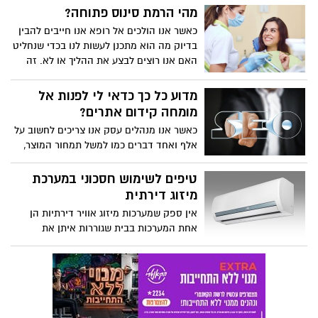
גם עם השינויים הכלכליים שקרו בעולם
מהי הרמת סינוס פתוחה?
בתחום הפיננסי אז עם אופטימיות זהירה
כאשר אנו הולכים אל רופא אנו חייבים להבין
והאתגרים שצפויים לנו, ריכזנו עבורכם את
בדיוק מה הוא מתכנן לעשות לנו בכדי שנחליט
חמשת המושגים הכלכליים שכולם ידברו
האם אנו רוצים לבצע את ההליך או לא. זה
עליהם בשנה הקרובה.
נכון כאשר אנו עושים בדיקת דם, כאשר אנו
לוקחים תרופה חדשה וגם כאשר אנו הולכים
מדוע כל כך כדאי לי לפנות אל
אל רופא שיניים. אחד הדברים שאנו חייבים
מומחה קידום אתרים?
לברר בהקשר של רופא השיניים הוא מהי
כאשר אנו מנהלים עסק אנו צריכים לחשוב על
הרמת סינוס פתוחה?
אלף ואחד דברים כמו למשל תמחור המוצר,
העסקת עובדים, ניהול חשבונות, ניהול מלאי
ועוד. אך כיום יש עוד דבר שאנו צריכים
טיפים לשימוש חסכוני במערכת
לחשוב עליו וזה נושא הדיגיטל. יש הרבה
מיזוג דירתית
רבדים לדיגיטל אך ללא ספק הפלטפורמה
אין ספק שמערכות מיזוג אוויר דירתיות הן
החשובה ביותר בנושא זה זהו גוגל.
אחת המערכות בבית שגוררות איתן את
ההוצאות הגדולות ביותר שיש לכל משק בית.