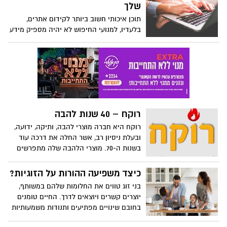
רחב מאד של סוגי מטבחים שונים, ביניהם
שלך
ניתן למנות את הסגנונות הבאים: כפרי או
תוכן איכותי חשוב ביותר לקידום אתרים,
מודרני בעוד שבעבר היה נהוג כי מטבח בבית
בלעדיו, למנועי החיפוש לא יהיה מספיק מידע
פרטי הוא מטבח כפרי, ואילו מטבח בבניינים
כדי לדרג את העמודים שלך. אם אין לך
רבי קומות יהיה מטבח מודרני. כיום ניתן
אסטרטגיית SEO איתנה, דפי האתר שלך
לשלב היטב בין שני הסגנונות האלו, ולהפוך
לעולם לא ייראו או ישותפו במידה הראויה
את המטבח למיוחד.
להם.
רוקח – 40 שנות להבה
רוקח היא חברה מוצרי להבה, ותיקה, ידועה,
ובעלת ניסיון רב, אשר החלה את דרכה עוד
בשנות ה-70. מוצרי הלהבה שלה מתפרשים
החל ממוצרי עישון ואפייה ועד למוצרי חימום
הבית. מוצר הדגל סביבו נבנתה החברה הוא
כיצד משפיעה ההורות על הזוגיות?
הקמין המיוחד המשמש כמערכת חימום
בני זוג טווים את החלומות שלהם במשותף,
ביתית המחממת את הבית באמצעות אש
יוצרים קשרים ויוצאים לדרך. החיים טומנים
טבעית, ובמשך הזמן החברה התרחבה לייצור
בחובם שינויים מפתיעים ותנודות משמעותיות
מוצרי להבה אחרים. ברוקח תוכלו למצוא,
שיש להם השלכה ישירה על מערכת היחסים.
מעבר לליין הקמינים הייחודי שלה, מגוון רחב