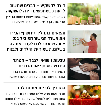
דירה להשקיע – דברים שחשוב
לדעת כשמחפשים דירה להשקעה
לא מעט עסקאות שמתבצעות בתחום הנדל"ן
מדי שנה, הן רכישות של נכסים שמיועדים
להיות להשקעה ולא למגורים. הכוונה בכך היא
לנכס שבעליו לא מתכוונים לגור בו, אלא
נמצאים בתהליך גירושין? הכירו
להרוויח ממנו כסף. במשך שנים, השקעה
את משרד הגישור המוביל בנס
בנדל"ן נחשבה לאפיק ההשקעה המשתלם
ציונה שיעזור לכם לעבור את זה
ביותר והאמין ביותר, והמצב לא רחוק מכך גם
בשלום, לשמור על הילדים ולבנות
היום. אם גם אתם חושבים להשקיע בנדל"ן,
שותפות חדשה
יש כמה וכמה דברים שחשוב שתדעו לפני
טבעות נישואין לגבר – הטרנד
לפני כעשור הקים מגשר הגירושין נדב נישרי
שאתם מתחילים בתהליך זה.
החדש שסוחף את הגברים
משרד מגשרים לאחר שהבין שמשפחות
שנקלעו למשבר גירושין זקוקות לאלטרנטיבה
בשנים האחרונות החל טרנד חדש בקרב
לשיטה המשפטית שמעודדת מלחמות ופוגעת
הגברים, ויותר גברים עונדים טבעת נישואין
בילדים. מאז עזר לאלפי זוגות להתגרש
מושקעת ומרשימה. בדומה לנשים, הגברים
בשלום והפך למוביל בתחומו בארץ. "אנשים
המודרניים גאים לענוד את טבעת הנישואין
המדריך לקניית מתנות לחג
אומרים לנו שהצלנו אותם מקטסטרופה,
המרשימה שלהן, עבורם זהו סמל סטטוס לכל
חג שבועות מגיע אלינו ממש בקרוב, ובטח גם
שהצלנו להם את הילדים. אין דבר מרגש מזה"
דבר ועניין, לכן הם משקיעים בטבעות
אתם מתחילים לשאול את עצמכם אילו מתנות
מיוחדות בעיצוב אלגנטי ומקורי, מחומרים
תרכשו לחג. זה אף פעם לא פשוט למצוא