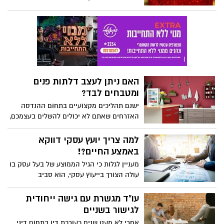
איכותיים ובמראה עשיר.
מתנות לחג, בין אם אתם מחפשים מתנה
למשפחה שמארחת אתכם, לבן הזוג, לחברים
או אפילו לעובדים שלכם. כדי לנסות להקל
עליכם עם הבחירה ולספק כמה רעיונות
שמתאימים בול, כתבנו עבורכם את המדריך
המלא לקניית מתנות לחג!
האם ניתן לעצב דלתות פנים
ומטבחים לבד?
ישנם תהליכים מקצועיים בתחום ההנדסה
האזרחים שאתם לא יכולים להשלים בעצמכם,
בשום צורה שהיא. במיוחד בכל מה שנוגע
לשיפוץ או הקמה של נכסים חדשים.
למה צריך יועץ עסקי דווקא
באמצע החיים?!
מעניין לגלות כי הגיל הממוצע של בעל עסק בו
עולה הצורך בייעוץ עסקי, הוא סביב
הארבעים. אמנם ישנם עסקים מגוונים מאוד
ומתחומים שונים אך התופעה חוזרת על
עו"ד מגשרת עם גישה ייחודית
עצמה: לאחר שהעסק מתנהל כבר כמה שנים
לגישור בשניים
מופיע משבר כזה או אחר, ואז נדרש ייעוץ
אחרי לא מעט שנים כעורכת דין בתחום דיני